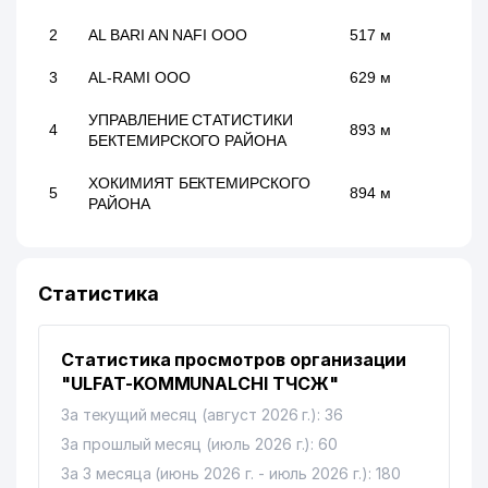
2
AL BARI AN NAFI ООО
517 м
3
AL-RAMI ООО
629 м
УПРАВЛЕНИЕ СТАТИСТИКИ
4
893 м
БЕКТЕМИРСКОГО РАЙОНА
ХОКИМИЯТ БЕКТЕМИРСКОГО
5
894 м
РАЙОНА
Статистика
Статистика просмотров организации
"ULFAT-KOMMUNALCHI ТЧСЖ"
За текущий месяц (август 2026 г.): 36
За прошлый месяц (июль 2026 г.): 60
За 3 месяца (июнь 2026 г. - июль 2026 г.): 180