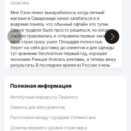
OZON ООО
Мне Озон помог выкарабкаться, когда личный
магазин в Самарканде начал загибаться и я
вовремя поняла, что обычный офлайн это тупик.
Самое трудное было просто решиться, но когда
зарегистрировалась и отправила первые заказы,
весь страх сразу ушел. Площадка полностью
берет на себя доставку до клиентов и для одежды
тут хранение бесплатное первый год, хорошая
экономия. Раньше боялась рекламы, а теперь вижу
результаты. В последнее время из России очень
много заказывают, а вначале только по
Узбекистану брали, но вяло. Удалось раскрутиться,
дальше развиваюсь потихоньку😊
Полезная информация
Hamida 03.08.2026 12:45:39
Автобусные маршруты Ташкента
Памятка для абитуриентов
Расстояние между городами Узбекистана
Домены верхнего уровня стран мира