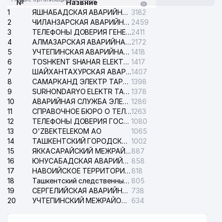
№
Назвние
1
ЯШНАБАДСКАЯ АВАРИЙНАЯ СЛУЖБА ЭЛЕКТРОСЕТИ
3182
2
ЧИЛАНЗАРСКАЯ АВАРИЙНАЯ СЛУЖБА ЭЛЕКТРОСЕТИ
2459
3
ТЕЛЕФОНЫ ДОВЕРИЯ ГЕНЕРАЛЬНОЙ ПРОКУРАТУРЫ РЕСПУБЛИКИ УЗБЕКИСТАН
2411
4
АЛМАЗАРСКАЯ АВАРИЙНАЯ СЛУЖБА ЭЛЕКТРОСЕТИ
2172
5
УЧТЕПИНСКАЯ АВАРИЙНАЯ СЛУЖБА ЭЛЕКТРОСЕТИ
1418
6
TOSHKENT SHAHAR ELEKTR TARMOQLARI KORXONASI АО
1417
7
ШАЙХАНТАХУРСКАЯ АВАРИЙНАЯ СЛУЖБА ЭЛЕКТРОСЕТИ
1407
8
САМАРКАНД ЭЛЕКТР ТАРМОКЛАРИ АО
1398
9
SURHONDARYO ELEKTR TARMOKLARI АО
1378
10
АВАРИЙНАЯ СЛУЖБА ЭЛЕКТРОСЕТИ ТАШКЕНТСКОГО РАЙОНА
1286
11
СПРАВОЧНОЕ БЮРО О ТЕЛЕФОНАХ ОРГАНИЗАЦИЙ г. ТАШКЕНТА
1263
12
ТЕЛЕФОНЫ ДОВЕРИЯ ГОСУДАРСТВЕННОГО ЦЕНТРА ТЕСТИРОВАНИЯ
1080
13
O'ZBEKTELEKOM АО
1065
14
ТАШКЕНТСКИЙ ГОРОДСКОЙ СУД ПО ГРАЖДАНСКИМ ДЕЛАМ
1002
15
ЯККАСАРАЙСКИЙ МЕЖРАЙОННЫЙ СУД ПО ГРАЖДАНСКИМ ДЕЛАМ
887
16
ЮНУСАБАДСКАЯ АВАРИЙНАЯ СЛУЖБА ЭЛЕКТРОСЕТИ
858
17
НАВОИЙСКОЕ ТЕРРИТОРИАЛЬНОЕ ПРЕДПРИЯТИЕ ЭЛЕКТРОСЕТИ АО
818
18
Ташкентский следственный изолятор
805
19
СЕРГЕЛИЙСКАЯ АВАРИЙНАЯ СЛУЖБА ЭЛЕКТРОСЕТИ
738
20
УЧТЕПИНСКИЙ МЕЖРАЙОННЫЙ СУД ПО ГРАЖДАНСКИМ ДЕЛАМ
634