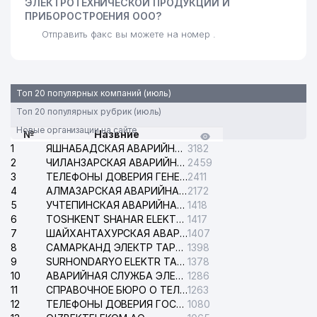
ЭЛЕКТРОТЕХНИЧЕСКОЙ ПРОДУКЦИИ И
ПРИБОРОСТРОЕНИЯ ООО?
Отправить факс вы можете на номер .
Топ 20 популярных компаний (июль)
Топ 20 популярных рубрик (июль)
Новые организации на сайте
№
Назвние
1
ЯШНАБАДСКАЯ АВАРИЙНАЯ СЛУЖБА ЭЛЕКТРОСЕТИ
3182
2
ЧИЛАНЗАРСКАЯ АВАРИЙНАЯ СЛУЖБА ЭЛЕКТРОСЕТИ
2459
3
ТЕЛЕФОНЫ ДОВЕРИЯ ГЕНЕРАЛЬНОЙ ПРОКУРАТУРЫ РЕСПУБЛИКИ УЗБЕКИСТАН
2411
4
АЛМАЗАРСКАЯ АВАРИЙНАЯ СЛУЖБА ЭЛЕКТРОСЕТИ
2172
5
УЧТЕПИНСКАЯ АВАРИЙНАЯ СЛУЖБА ЭЛЕКТРОСЕТИ
1418
6
TOSHKENT SHAHAR ELEKTR TARMOQLARI KORXONASI АО
1417
7
ШАЙХАНТАХУРСКАЯ АВАРИЙНАЯ СЛУЖБА ЭЛЕКТРОСЕТИ
1407
8
САМАРКАНД ЭЛЕКТР ТАРМОКЛАРИ АО
1398
9
SURHONDARYO ELEKTR TARMOKLARI АО
1378
10
АВАРИЙНАЯ СЛУЖБА ЭЛЕКТРОСЕТИ ТАШКЕНТСКОГО РАЙОНА
1286
11
СПРАВОЧНОЕ БЮРО О ТЕЛЕФОНАХ ОРГАНИЗАЦИЙ г. ТАШКЕНТА
1263
12
ТЕЛЕФОНЫ ДОВЕРИЯ ГОСУДАРСТВЕННОГО ЦЕНТРА ТЕСТИРОВАНИЯ
1080