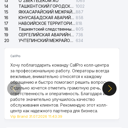
13
O'ZBEKTELEKOM АО
1065
14
ТАШКЕНТСКИЙ ГОРОДСКОЙ СУД ПО ГРАЖДАНСКИМ ДЕЛАМ
1002
15
ЯККАСАРАЙСКИЙ МЕЖРАЙОННЫЙ СУД ПО ГРАЖДАНСКИМ ДЕЛАМ
887
16
ЮНУСАБАДСКАЯ АВАРИЙНАЯ СЛУЖБА ЭЛЕКТРОСЕТИ
858
17
НАВОИЙСКОЕ ТЕРРИТОРИАЛЬНОЕ ПРЕДПРИЯТИЕ ЭЛЕКТРОСЕТИ АО
818
18
Ташкентский следственный изолятор
805
19
СЕРГЕЛИЙСКАЯ АВАРИЙНАЯ СЛУЖБА ЭЛЕКТРОСЕТИ
738
20
УЧТЕПИНСКИЙ МЕЖРАЙОННЫЙ СУД ПО ГРАЖДАНСКИМ ДЕЛАМ
634
CallPro
Хочу поблагодарить команду CallPro колл-центра
за профессиональную работу. Операторы всегда
вежливые, внимательно относятся к каждому
обращению и быстро помогают решить вопросы.
Отдельно хочется отметить грамотную речь,
ответственность и оперативность. Благодаря их
работе значительно улучшилось качество
обслуживания клиентов. Рекомендую этот колл-
центр как надежного партнера для бизнеса.
Vip Brand 31.07.2026 11:43:39