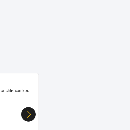
OZON ООО
honchlik xamkor.
Зашел на Озон в
Узбекистане почти
случайно, когда коллега
показал свой кабинет и
цифры, так что я буквально
сразу загорелся этой
идеей. Регистрация заняла