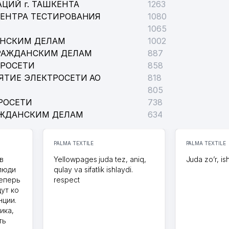
ЦИЙ г. ТАШКЕНТА
1263
ЦЕНТРА ТЕСТИРОВАНИЯ
1080
1065
АНСКИМ ДЕЛАМ
1002
РАЖДАНСКИМ ДЕЛАМ
887
ТРОСЕТИ
858
ЯТИЕ ЭЛЕКТРОСЕТИ АО
818
805
РОСЕТИ
738
АЖДАНСКИМ ДЕЛАМ
634
PALMA TEXTILE
PALMA TEXTILE
в
Yellowpages juda tez, aniq,
Juda zo’r, is
 люди
qulay va sifatlik ishlaydi.
теперь
respect
дут ко
нции.
ика,
ть