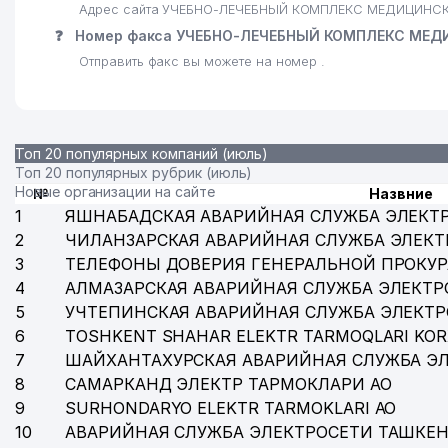
Адрес сайта УЧЕБНО-ЛЕЧЕБНЫЙ КОМПЛЕКС МЕДИЦИНСК
❓
Номер факса УЧЕБНО-ЛЕЧЕБНЫЙ КОМПЛЕКС МЕ
Отправить факс вы можете на номер .
Топ 20 популярных компаний (июль)
Топ 20 популярных рубрик (июль)
Новые организации на сайте
№
Назвние
1
ЯШНАБАДСКАЯ АВАРИЙНАЯ СЛУЖБА ЭЛЕКТ
2
ЧИЛАНЗАРСКАЯ АВАРИЙНАЯ СЛУЖБА ЭЛЕКТ
3
ТЕЛЕФОНЫ ДОВЕРИЯ ГЕНЕРАЛЬНОЙ ПРОКУР
4
АЛМАЗАРСКАЯ АВАРИЙНАЯ СЛУЖБА ЭЛЕКТР
5
УЧТЕПИНСКАЯ АВАРИЙНАЯ СЛУЖБА ЭЛЕКТ
6
TOSHKENT SHAHAR ELEKTR TARMOQLARI KOR
7
ШАЙХАНТАХУРСКАЯ АВАРИЙНАЯ СЛУЖБА Э
8
САМАРКАНД ЭЛЕКТР ТАРМОКЛАРИ АО
9
SURHONDARYO ELEKTR TARMOKLARI АО
10
АВАРИЙНАЯ СЛУЖБА ЭЛЕКТРОСЕТИ ТАШКЕН