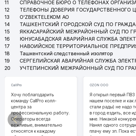
11
СПРАВОЧНОЕ БЮРО О ТЕЛЕФОНАХ ОРГАНИЗА
12
ТЕЛЕФОНЫ ДОВЕРИЯ ГОСУДАРСТВЕННОГО 
13
O'ZBEKTELEKOM АО
14
ТАШКЕНТСКИЙ ГОРОДСКОЙ СУД ПО ГРАЖД
15
ЯККАСАРАЙСКИЙ МЕЖРАЙОННЫЙ СУД ПО Г
16
ЮНУСАБАДСКАЯ АВАРИЙНАЯ СЛУЖБА ЭЛЕК
17
НАВОИЙСКОЕ ТЕРРИТОРИАЛЬНОЕ ПРЕДПРИ
18
Ташкентский следственный изолятор
19
СЕРГЕЛИЙСКАЯ АВАРИЙНАЯ СЛУЖБА ЭЛЕКТ
20
УЧТЕПИНСКИЙ МЕЖРАЙОННЫЙ СУД ПО ГР
CallPro
OZON ООО
Хочу поблагодарить
Я открыл первый ПВЗ 
команду CallPro колл-
нашем поселке и как
центра за
стали рады) не надо 
профессиональную работу.
в город ездить, все и
Операторы всегда
мне. Никакой конкуре
вежливые, внимательно
Нанял одного сотрудн
относятся к каждому
плачу ему зп. Пока ес