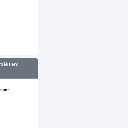
жайших
ояние