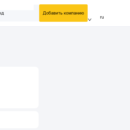
од
Добавить компанию
ru