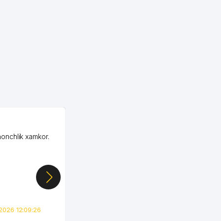
OZON ООО
honchlik xamkor.
Зашел на Озон в
Узбекистане почти
случайно, когда коллега
показал свой кабинет и
цифры, так что я буквально
сразу загорелся этой
идеей. Регистрация заняла
всего вечер, а договор там
2026 12:09:26
вполне понятный и нет этих