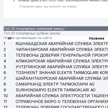
❓
Номер факса ИП ООО UBC ENGINEERING ARMATURE
Отправить факс вы можете на номер .
Топ 20 популярных компаний (июль)
Топ 20 популярных рубрик (июль)
Новые организации на сайте
№
Назвние
1
ЯШНАБАДСКАЯ АВАРИЙНАЯ СЛУЖБА ЭЛЕКТ
2
ЧИЛАНЗАРСКАЯ АВАРИЙНАЯ СЛУЖБА ЭЛЕКТ
3
ТЕЛЕФОНЫ ДОВЕРИЯ ГЕНЕРАЛЬНОЙ ПРОКУР
4
АЛМАЗАРСКАЯ АВАРИЙНАЯ СЛУЖБА ЭЛЕКТР
5
УЧТЕПИНСКАЯ АВАРИЙНАЯ СЛУЖБА ЭЛЕКТ
6
TOSHKENT SHAHAR ELEKTR TARMOQLARI KOR
7
ШАЙХАНТАХУРСКАЯ АВАРИЙНАЯ СЛУЖБА Э
8
САМАРКАНД ЭЛЕКТР ТАРМОКЛАРИ АО
9
SURHONDARYO ELEKTR TARMOKLARI АО
10
АВАРИЙНАЯ СЛУЖБА ЭЛЕКТРОСЕТИ ТАШКЕН
11
СПРАВОЧНОЕ БЮРО О ТЕЛЕФОНАХ ОРГАНИЗА
12
ТЕЛЕФОНЫ ДОВЕРИЯ ГОСУДАРСТВЕННОГО 