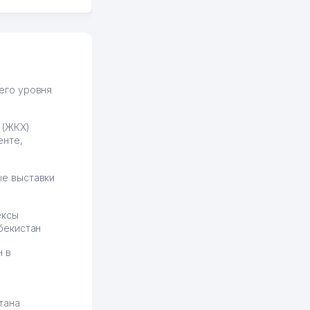
всяких замудреных
юридических
формулировок. Первое
время сильно тупил с
продвижением, но в итоге
разобрался. Озон как раз
получает свои 50 кликов на
его уровня
обучение и цена потом
держится ровно около
 (ЖКХ)
ставки. Работать на
енте,
площадке нравится, здесь
рынок сбыта шире и заказы
идут стабильно.
е выставки
Урад 21.07.2026 08:47:51
ексы
бекистан
н в
тана