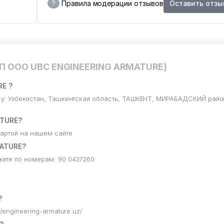
?
Правила модерации отзывов
Оставить отзы
ИП ООО UBC ENGINEERING ARMATURE)
E ?
у: Узбекистан, Ташкентская область, ТАШКЕНТ, МИРАБАДСКИЙ райо
ATURE?
артой на нашем сайте
ATURE?
ете по номерам: 90 0437260
?
engineering-armature.uz/