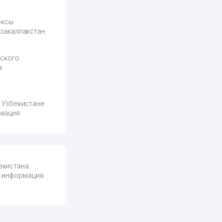
ексы
ракалпакстан
ского
а
 Узбекистане
мация
кистана.
я информация