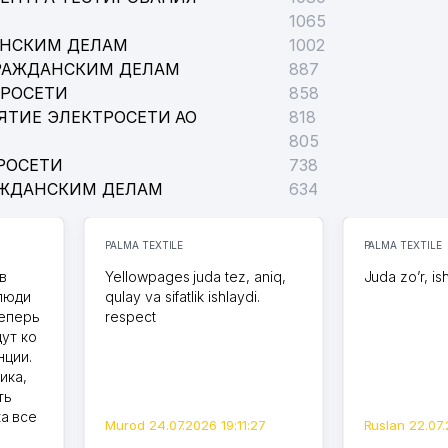
1065
АНСКИМ ДЕЛАМ
1002
РАЖДАНСКИМ ДЕЛАМ
887
ТРОСЕТИ
858
ЯТИЕ ЭЛЕКТРОСЕТИ АО
818
805
РОСЕТИ
738
АЖДАНСКИМ ДЕЛАМ
634
PALMA TEXTILE
PALMA TEXTILE
в
Yellowpages juda tez, aniq,
Juda zo’r, is
 люди
qulay va sifatlik ishlaydi.
теперь
respect
дут ко
нции.
ика,
ть
а все
Murod 24.07.2026 19:11:27
Ruslan 22.07.