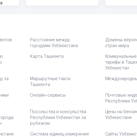
на
моем
оется,
карте
а что
З.
иентов
Расстояние между
Домены верхн
городами Узбекистана
стран мира
по
Карта Ташкента
Коммунальные
:37
ю
тарифы в Ташк
Узбекистан
у за
Маршрутные такси
Международны
Ташкента
ники
Онлайн-сервисы
Почтовые инд
Республики Уз
Посольства и консульства
Цены на бензи
города
Республики Узбекистан за
Узбекистане
н
рубежом
истане
Система единиц измерения
Сайты Узбекис