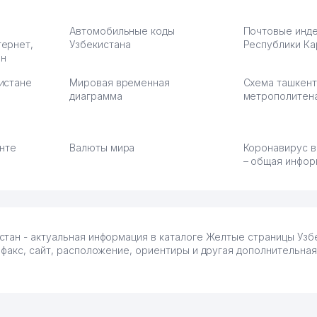
Автомобильные коды
Почтовые инд
тернет,
Узбекистана
Республики Ка
ан
истане
Мировая временная
Схема ташкент
диаграмма
метрополитен
енте
Валюты мира
Коронавирус в
– общая инфор
тан - актуальная информация в каталоге Желтые страницы Узбе
 факс, сайт, расположение, ориентиры и другая дополнительна