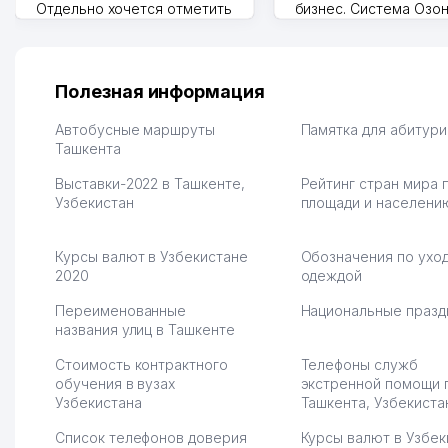
Отдельно хочется отметить
бизнес. Система Озо
грамотную речь,
сама делает отчеты.
ответственность и
Другой конкурент в 
оперативность. Благодаря
поселке вряд ли откр
их работе значительно
потому что видно на 
Полезная информация
улучшилось качество
Озона для Узбекистан
обслуживания клиентов.
тут у нас уже есть ПВ
Автобусные маршруты
Памятка для абитур
Рекомендую этот колл-
Ташкента
Выгодное дело и
центр как надежного
спокойное.
Выставки-2022 в Ташкенте,
Рейтинг стран мира 
партнера для бизнеса.
Марат 27.07.2026 08:00
Узбекистан
площади и населени
Vip Brand 31.07.2026 11:43:39
Курсы валют в Узбекистане
Обозначения по уход
2020
одеждой
Переименованные
Национальные празд
названия улиц в Ташкенте
Стоимость контрактного
Телефоны служб
обучения в вузах
экстренной помощи 
Узбекистана
Ташкента, Узбекиста
Список телефонов доверия
Курсы валют в Узбек