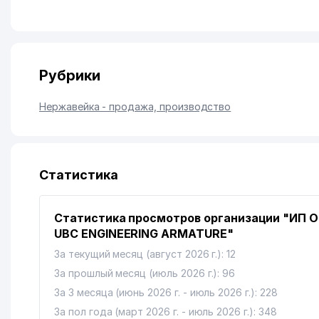
Рубрики
Нержавейка - продажа, производство
Статистика
Статистика просмотров организации "ИП 
UBC ENGINEERING ARMATURE"
За текущий месяц (август 2026 г.): 12
За прошлый месяц (июль 2026 г.): 96
За 3 месяца (июнь 2026 г. - июль 2026 г.): 228
За пол года (март 2026 г. - июль 2026 г.): 348