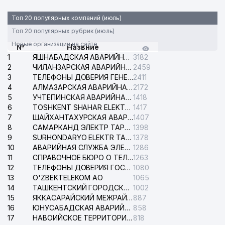
Топ 20 популярных компаний (июль)
Топ 20 популярных рубрик (июль)
Новые организации на сайте
№
Назвние
1
ЯШНАБАДСКАЯ АВАРИЙНАЯ СЛУЖБА ЭЛЕКТРОСЕТИ
3182
2
ЧИЛАНЗАРСКАЯ АВАРИЙНАЯ СЛУЖБА ЭЛЕКТРОСЕТИ
2459
3
ТЕЛЕФОНЫ ДОВЕРИЯ ГЕНЕРАЛЬНОЙ ПРОКУРАТУРЫ РЕСПУБЛИКИ УЗБЕКИСТАН
2411
4
АЛМАЗАРСКАЯ АВАРИЙНАЯ СЛУЖБА ЭЛЕКТРОСЕТИ
2172
5
УЧТЕПИНСКАЯ АВАРИЙНАЯ СЛУЖБА ЭЛЕКТРОСЕТИ
1418
6
TOSHKENT SHAHAR ELEKTR TARMOQLARI KORXONASI АО
1417
7
ШАЙХАНТАХУРСКАЯ АВАРИЙНАЯ СЛУЖБА ЭЛЕКТРОСЕТИ
1407
8
САМАРКАНД ЭЛЕКТР ТАРМОКЛАРИ АО
1398
9
SURHONDARYO ELEKTR TARMOKLARI АО
1378
10
АВАРИЙНАЯ СЛУЖБА ЭЛЕКТРОСЕТИ ТАШКЕНТСКОГО РАЙОНА
1286
11
СПРАВОЧНОЕ БЮРО О ТЕЛЕФОНАХ ОРГАНИЗАЦИЙ г. ТАШКЕНТА
1263
12
ТЕЛЕФОНЫ ДОВЕРИЯ ГОСУДАРСТВЕННОГО ЦЕНТРА ТЕСТИРОВАНИЯ
1080
13
O'ZBEKTELEKOM АО
1065
14
ТАШКЕНТСКИЙ ГОРОДСКОЙ СУД ПО ГРАЖДАНСКИМ ДЕЛАМ
1002
15
ЯККАСАРАЙСКИЙ МЕЖРАЙОННЫЙ СУД ПО ГРАЖДАНСКИМ ДЕЛАМ
887
16
ЮНУСАБАДСКАЯ АВАРИЙНАЯ СЛУЖБА ЭЛЕКТРОСЕТИ
858
17
НАВОИЙСКОЕ ТЕРРИТОРИАЛЬНОЕ ПРЕДПРИЯТИЕ ЭЛЕКТРОСЕТИ АО
818