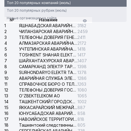
Топ 20 популярных компаний (июль)
Топ 20 популярных рубрик (июль)
Новые организации на сайте
№
Назвние
1
ЯШНАБАДСКАЯ АВАРИЙНАЯ СЛУЖБА ЭЛЕКТРОСЕТИ
3182
2
ЧИЛАНЗАРСКАЯ АВАРИЙНАЯ СЛУЖБА ЭЛЕКТРОСЕТИ
2459
3
ТЕЛЕФОНЫ ДОВЕРИЯ ГЕНЕРАЛЬНОЙ ПРОКУРАТУРЫ РЕСПУБЛИКИ УЗБЕКИСТАН
2411
4
АЛМАЗАРСКАЯ АВАРИЙНАЯ СЛУЖБА ЭЛЕКТРОСЕТИ
2172
5
УЧТЕПИНСКАЯ АВАРИЙНАЯ СЛУЖБА ЭЛЕКТРОСЕТИ
1418
6
TOSHKENT SHAHAR ELEKTR TARMOQLARI KORXONASI АО
1417
7
ШАЙХАНТАХУРСКАЯ АВАРИЙНАЯ СЛУЖБА ЭЛЕКТРОСЕТИ
1407
8
САМАРКАНД ЭЛЕКТР ТАРМОКЛАРИ АО
1398
9
SURHONDARYO ELEKTR TARMOKLARI АО
1378
10
АВАРИЙНАЯ СЛУЖБА ЭЛЕКТРОСЕТИ ТАШКЕНТСКОГО РАЙОНА
1286
11
СПРАВОЧНОЕ БЮРО О ТЕЛЕФОНАХ ОРГАНИЗАЦИЙ г. ТАШКЕНТА
1263
12
ТЕЛЕФОНЫ ДОВЕРИЯ ГОСУДАРСТВЕННОГО ЦЕНТРА ТЕСТИРОВАНИЯ
1080
13
O'ZBEKTELEKOM АО
1065
14
ТАШКЕНТСКИЙ ГОРОДСКОЙ СУД ПО ГРАЖДАНСКИМ ДЕЛАМ
1002
15
ЯККАСАРАЙСКИЙ МЕЖРАЙОННЫЙ СУД ПО ГРАЖДАНСКИМ ДЕЛАМ
887
16
ЮНУСАБАДСКАЯ АВАРИЙНАЯ СЛУЖБА ЭЛЕКТРОСЕТИ
858
17
НАВОИЙСКОЕ ТЕРРИТОРИАЛЬНОЕ ПРЕДПРИЯТИЕ ЭЛЕКТРОСЕТИ АО
818
18
Ташкентский следственный изолятор
805
19
СЕРГЕЛИЙСКАЯ АВАРИЙНАЯ СЛУЖБА ЭЛЕКТРОСЕТИ
738