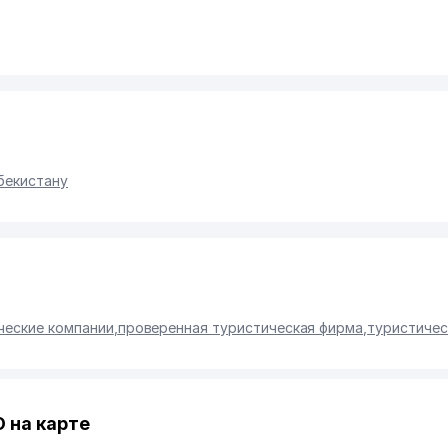
бекистану
ческие компании
,
проверенная туристическая фирма
,
туристичес
 на карте