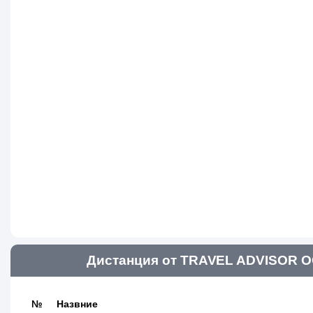
Дистанция от TRAVEL ADVISOR О
№
Назвние