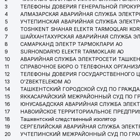
35
IHTIO SERVIS-SO ООО
3
ТЕЛЕФОНЫ ДОВЕРИЯ ГЕНЕРАЛЬНОЙ ПРОКУР
4
АЛМАЗАРСКАЯ АВАРИЙНАЯ СЛУЖБА ЭЛЕКТР
36
СОЮЗ АРХИТЕКТОРОВ УЗБЕКИСТАНА
5
УЧТЕПИНСКАЯ АВАРИЙНАЯ СЛУЖБА ЭЛЕКТ
37
DILRUZ ООО
6
TOSHKENT SHAHAR ELEKTR TARMOQLARI KOR
7
ШАЙХАНТАХУРСКАЯ АВАРИЙНАЯ СЛУЖБА Э
38
COOL KIDS НОУ
8
САМАРКАНД ЭЛЕКТР ТАРМОКЛАРИ АО
9
SURHONDARYO ELEKTR TARMOKLARI АО
39
ART VITRAJ ООО
10
АВАРИЙНАЯ СЛУЖБА ЭЛЕКТРОСЕТИ ТАШКЕН
ТАШКЕНТСКИЙ ОБЛАСТНОЙ ИНСТИТУТ ПЕРЕПОДГО
11
СПРАВОЧНОЕ БЮРО О ТЕЛЕФОНАХ ОРГАНИЗА
40
КАДРОВ
12
ТЕЛЕФОНЫ ДОВЕРИЯ ГОСУДАРСТВЕННОГО 
13
O'ZBEKTELEKOM АО
ТАШКЕНТСКОЕ ГОРОДСКОЕ ТЕРРИТОРИАЛЬНОЕ К
41
ОБЪЕДИНЕНИЕ
14
ТАШКЕНТСКИЙ ГОРОДСКОЙ СУД ПО ГРАЖД
15
ЯККАСАРАЙСКИЙ МЕЖРАЙОННЫЙ СУД ПО Г
42
AJAB ETIKETKA ООО
16
ЮНУСАБАДСКАЯ АВАРИЙНАЯ СЛУЖБА ЭЛЕК
17
НАВОИЙСКОЕ ТЕРРИТОРИАЛЬНОЕ ПРЕДПРИ
43
ПОСОЛЬСТВО МАЛАЙЗИИ
18
Ташкентский следственный изолятор
44
УПРАВЛЕНИЕ МАТЕРИАЛЬНО-ТЕХНИЧЕСКОГО И ВОЕ
19
СЕРГЕЛИЙСКАЯ АВАРИЙНАЯ СЛУЖБА ЭЛЕКТ
20
УЧТЕПИНСКИЙ МЕЖРАЙОННЫЙ СУД ПО ГР
45
MH TEXTILE CONSULTING ООО