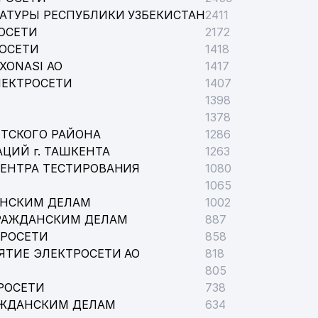
АТУРЫ РЕСПУБЛИКИ УЗБЕКИСТАН
2411
ОСЕТИ
2172
РОСЕТИ
1418
XONASI АО
1417
ЛЕКТРОСЕТИ
1407
1398
1378
ТСКОГО РАЙОНА
1286
ТОВКИ И ПОВЫШЕНИЯ КВАЛИФИКАЦИИ ПЕДАГОГИЧЕСКИХ
ЦИЙ г. ТАШКЕНТА
1263
ЦЕНТРА ТЕСТИРОВАНИЯ
1080
1065
ОММУНАЛЬНО-ЭКСПЛУАТАЦИОННОЕ ОБЪЕДИНЕНИЕ
АНСКИМ ДЕЛАМ
1002
РАЖДАНСКИМ ДЕЛАМ
887
ТРОСЕТИ
858
ЯТИЕ ЭЛЕКТРОСЕТИ АО
818
805
ННОГО СНАБЖЕНИЯ МВД РУз
РОСЕТИ
738
АЖДАНСКИМ ДЕЛАМ
634