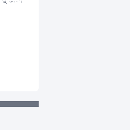
34, офис 11
573 м
574 м
575 м
607 м
610 м
614 м
615 м
623 м
623 м
655 м
669 м