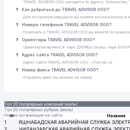
TRAVEL ADVISOR ООО находится по адресу: Узбекистан,
24
ELAN-EXPRESS ООО
❓
Как добраться до TRAVEL ADVISOR ООО?
Для построения маршрута вы можете воспользоваться к
25
NAMUNA-DIYOR ЧНПП
❓
Номера телефонов TRAVEL ADVISOR ООО?
26
KREATIV STUDIO KARAVAN ООО
Позвонить в TRAVEL ADVISOR ООО вы можете по номерам
❓
Ориентиры TRAVEL ADVISOR ООО?
27
CARAVAN GROUP ООО
Ориентиром являются: парк ДРУЖБЫ (бывш. парк БОБУР
28
SERGO-DENTAL PLUS ЧП
❓
Адрес сайта TRAVEL ADVISOR ООО?
Адрес сайта TRAVEL ADVISOR ООО - charvak.uz
29
GARANT TRAVEL ООО
❓
Номер факса TRAVEL ADVISOR ООО?
30
ЭЛЕКТРТАРМОККУРИЛИШ АО
Отправить факс вы можете на номер .
31
УЗКУРИЛИШМАТЕРИАЛСАВДО ООО
32
JET'AIME CLASSIC ЧП
Топ 20 популярных компаний (июль)
Топ 20 популярных рубрик (июль)
33
ТАШКЕНТСКИЙ ИНСТИТУТ ТЕКСТИЛЬНОЙ И ЛЕГКОЙ
Новые организации на сайте
№
Назвние
34
PREMIUM COFFEE PROJECT ООО
1
ЯШНАБАДСКАЯ АВАРИЙНАЯ СЛУЖБА ЭЛЕКТ
2
ЧИЛАНЗАРСКАЯ АВАРИЙНАЯ СЛУЖБА ЭЛЕКТ