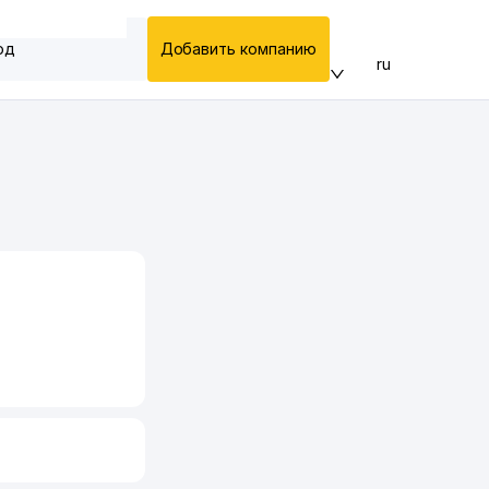
од
Добавить компанию
ru