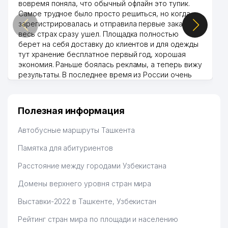
вовремя поняла, что обычный офлайн это тупик.
Самое трудное было просто решиться, но когда
зарегистрировалась и отправила первые заказы,
весь страх сразу ушел. Площадка полностью
берет на себя доставку до клиентов и для одежды
тут хранение бесплатное первый год, хорошая
экономия. Раньше боялась рекламы, а теперь вижу
результаты. В последнее время из России очень
много заказывают, а вначале только по
Узбекистану брали, но вяло. Удалось раскрутиться,
дальше развиваюсь потихоньку😊
Полезная информация
Hamida 03.08.2026 12:45:39
Автобусные маршруты Ташкента
Памятка для абитуриентов
Расстояние между городами Узбекистана
Домены верхнего уровня стран мира
Выставки-2022 в Ташкенте, Узбекистан
Рейтинг стран мира по площади и населению