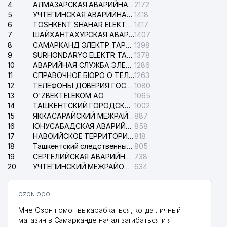
4
АЛМАЗАРСКАЯ АВАРИЙНАЯ СЛУЖБА ЭЛЕКТРОСЕТИ
2172
5
УЧТЕПИНСКАЯ АВАРИЙНАЯ СЛУЖБА ЭЛЕКТРОСЕТИ
1418
6
TOSHKENT SHAHAR ELEKTR TARMOQLARI KORXONASI АО
1417
7
ШАЙХАНТАХУРСКАЯ АВАРИЙНАЯ СЛУЖБА ЭЛЕКТРОСЕТИ
1407
8
САМАРКАНД ЭЛЕКТР ТАРМОКЛАРИ АО
1398
9
SURHONDARYO ELEKTR TARMOKLARI АО
1378
10
АВАРИЙНАЯ СЛУЖБА ЭЛЕКТРОСЕТИ ТАШКЕНТСКОГО РАЙОНА
1286
11
СПРАВОЧНОЕ БЮРО О ТЕЛЕФОНАХ ОРГАНИЗАЦИЙ г. ТАШКЕНТА
1263
12
ТЕЛЕФОНЫ ДОВЕРИЯ ГОСУДАРСТВЕННОГО ЦЕНТРА ТЕСТИРОВАНИЯ
1080
13
O'ZBEKTELEKOM АО
1065
14
ТАШКЕНТСКИЙ ГОРОДСКОЙ СУД ПО ГРАЖДАНСКИМ ДЕЛАМ
1002
15
ЯККАСАРАЙСКИЙ МЕЖРАЙОННЫЙ СУД ПО ГРАЖДАНСКИМ ДЕЛАМ
887
16
ЮНУСАБАДСКАЯ АВАРИЙНАЯ СЛУЖБА ЭЛЕКТРОСЕТИ
858
17
НАВОИЙСКОЕ ТЕРРИТОРИАЛЬНОЕ ПРЕДПРИЯТИЕ ЭЛЕКТРОСЕТИ АО
818
18
Ташкентский следственный изолятор
805
19
СЕРГЕЛИЙСКАЯ АВАРИЙНАЯ СЛУЖБА ЭЛЕКТРОСЕТИ
738
20
УЧТЕПИНСКИЙ МЕЖРАЙОННЫЙ СУД ПО ГРАЖДАНСКИМ ДЕЛАМ
634
OZON ООО
Мне Озон помог выкарабкаться, когда личный
магазин в Самарканде начал загибаться и я