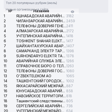
УЗБЕКИСТАН
Топ 20 популярных рубрик (июль)
Новые организации на сайте
№
Назвние
34
GARANT TRAVEL ООО
953 м
1
ЯШНАБАДСКАЯ АВАРИЙНАЯ СЛУЖБА ЭЛЕКТРОСЕТИ
3182
2
ЧИЛАНЗАРСКАЯ АВАРИЙНАЯ СЛУЖБА ЭЛЕКТРОСЕТИ
2459
35
A-NIKA ООО
960 м
3
ТЕЛЕФОНЫ ДОВЕРИЯ ГЕНЕРАЛЬНОЙ ПРОКУРАТУРЫ РЕСПУБЛИКИ УЗБЕКИСТАН
2411
4
АЛМАЗАРСКАЯ АВАРИЙНАЯ СЛУЖБА ЭЛЕКТРОСЕТИ
2172
MARCO POLO
36
991 м
5
УЧТЕПИНСКАЯ АВАРИЙНАЯ СЛУЖБА ЭЛЕКТРОСЕТИ
1418
TRANSPORTATION ООО
6
TOSHKENT SHAHAR ELEKTR TARMOQLARI KORXONASI АО
1417
7
ШАЙХАНТАХУРСКАЯ АВАРИЙНАЯ СЛУЖБА ЭЛЕКТРОСЕТИ
1407
8
САМАРКАНД ЭЛЕКТР ТАРМОКЛАРИ АО
1398
9
SURHONDARYO ELEKTR TARMOKLARI АО
1378
10
АВАРИЙНАЯ СЛУЖБА ЭЛЕКТРОСЕТИ ТАШКЕНТСКОГО РАЙОНА
1286
11
СПРАВОЧНОЕ БЮРО О ТЕЛЕФОНАХ ОРГАНИЗАЦИЙ г. ТАШКЕНТА
1263
12
ТЕЛЕФОНЫ ДОВЕРИЯ ГОСУДАРСТВЕННОГО ЦЕНТРА ТЕСТИРОВАНИЯ
1080
13
O'ZBEKTELEKOM АО
1065
14
ТАШКЕНТСКИЙ ГОРОДСКОЙ СУД ПО ГРАЖДАНСКИМ ДЕЛАМ
1002
15
ЯККАСАРАЙСКИЙ МЕЖРАЙОННЫЙ СУД ПО ГРАЖДАНСКИМ ДЕЛАМ
887
16
ЮНУСАБАДСКАЯ АВАРИЙНАЯ СЛУЖБА ЭЛЕКТРОСЕТИ
858
17
НАВОИЙСКОЕ ТЕРРИТОРИАЛЬНОЕ ПРЕДПРИЯТИЕ ЭЛЕКТРОСЕТИ АО
818
18
Ташкентский следственный изолятор
805
19
СЕРГЕЛИЙСКАЯ АВАРИЙНАЯ СЛУЖБА ЭЛЕКТРОСЕТИ
738
20
УЧТЕПИНСКИЙ МЕЖРАЙОННЫЙ СУД ПО ГРАЖДАНСКИМ ДЕЛАМ
634