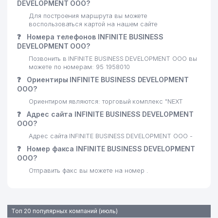
DEVELOPMENT ООО?
24
ТАШЭЛЕКТРОНИК ООО
830 м
Для построения маршрута вы можете
воспользоваться картой на нашем сайте
25
ORKHIDEYEVS ООО
833 м
❓
Номера телефонов INFINITE BUSINESS
26
MAGIC CINEMA STUDIO ООО
890 м
DEVELOPMENT ООО?
Позвонить в INFINITE BUSINESS DEVELOPMENT ООО вы
INTERNATIONAL LOGISTIC
можете по номерам: 95 1958010
27
902 м
SERVICE ООО
❓
Ориентиры INFINITE BUSINESS DEVELOPMENT
ООО?
INTERCONCEPTS
28
INTERCORPORATED
909 м
Ориентиром являются: торговый комплекс "NEXT
ПРЕДСТАВИТЕЛЬСТВО
❓
Адрес сайта INFINITE BUSINESS DEVELOPMENT
ООО?
29
DIAMOND TOURS ООО
920 м
Адрес сайта INFINITE BUSINESS DEVELOPMENT ООО -
30
CRONOS GROUP ООО
929 м
❓
Номер факса INFINITE BUSINESS DEVELOPMENT
ООО?
31
PROMOTION ООО
931 м
Отправить факс вы можете на номер .
32
OCEAN-SEEFOOD ООО
933 м
ТИПОГРАФИЯ КАБИНЕТА
Топ 20 популярных компаний (июль)
33
МИНИСТРОВ РЕСПУБЛИКИ
945 м