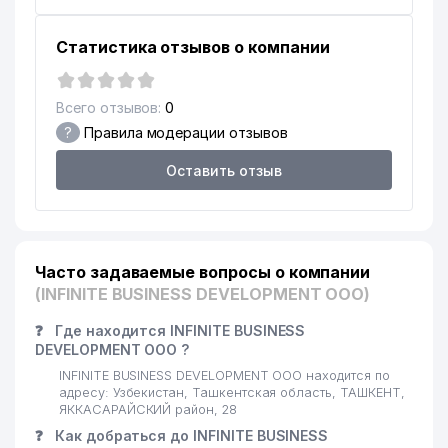
15
747 м
им. КАРЫ НИЯЗОВА
Статистика отзывов о компании
16
DREAM DIZAYN GROUP ООО
765 м
РЕСПУБЛИКАНСКАЯ
Всего отзывов:
0
СПЕЦИАЛИЗИРОВАННАЯ
17
769 м
ХОРЕОГРАФИЧЕСКАЯ ШКОЛА
?
Правила модерации отзывов
ИНТЕРНАТ
Оставить отзыв
18
ART HOTELS ООО
775 м
19
KEY SOLUTIONS ООО
781 м
CORRIDA FOOD СЕМЕЙНОЕ
Часто задаваемые вопросы о компании
20
789 м
ПРЕДПРИЯТИЕ
(INFINITE BUSINESS DEVELOPMENT ООО)
21
COOL KIDS НОУ
796 м
❓
Где находится INFINITE BUSINESS
DEVELOPMENT ООО ?
22
VET-PROFI ООО
800 м
INFINITE BUSINESS DEVELOPMENT ООО находится по
адресу: Узбекистан, Ташкентская область, ТАШКЕНТ,
DAVR BANK ЧАКБ
ЯККАСАРАЙСКИЙ район, 28
23
812 м
ЯККАСАРАЙСКИЙ ФИЛИАЛ
❓
Как добраться до INFINITE BUSINESS