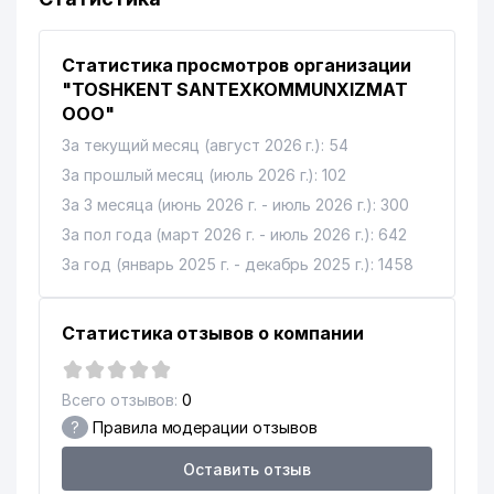
ТАШКЕНТСКОЕ ОБЛАСТНОЕ
10
УПРАВЛЕНИЕ ПО ЭКОЛОГИИ И
730 м
Статистика просмотров организации
ОХРАНЕ ОКРУЖАЮЩЕЙ СРЕДЫ
"TOSHKENT SANTEXKOMMUNXIZMAT
ООО"
ФУНДАМЕНТАЛЬНАЯ
11
730 м
За текущий месяц (август 2026 г.): 54
БИБЛИОТЕКА АН РУз
За прошлый месяц (июль 2026 г.): 102
12
ФАН ГП ИЗДАТЕЛЬСТВО АН РУз
736 м
За 3 месяца (июнь 2026 г. - июль 2026 г.): 300
НИИ ВОСТОКОВЕДЕНИЯ им.
За пол года (март 2026 г. - июль 2026 г.): 642
13
742 м
БЕРУНИ
За год (январь 2025 г. - декабрь 2025 г.): 1458
14
DIV НОУ
759 м
Статистика отзывов о компании
ИНСТИТУТ МАТЕМАТИКИ им.
15
819 м
В.И. РОМАНОВСКОГО АН РУз
Всего отзывов:
0
16
DANCE-STEP ООО
819 м
?
Правила модерации отзывов
17
XIZMATI ООО
878 м
Оставить отзыв
INTERNATIONAL STUDY