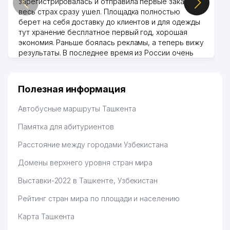
зарегистрировалась и отправила первые заказы,
весь страх сразу ушел. Площадка полностью
берет на себя доставку до клиентов и для одежды
тут хранение бесплатное первый год, хорошая
экономия. Раньше боялась рекламы, а теперь вижу
результаты. В последнее время из России очень
много заказывают, а вначале только по
Узбекистану брали, но вяло. Удалось раскрутиться,
дальше развиваюсь потихоньку😊
Полезная информация
Hamida 03.08.2026 12:45:39
Автобусные маршруты Ташкента
Памятка для абитуриентов
Расстояние между городами Узбекистана
Домены верхнего уровня стран мира
Выставки-2022 в Ташкенте, Узбекистан
Рейтинг стран мира по площади и населению
Карта Ташкента