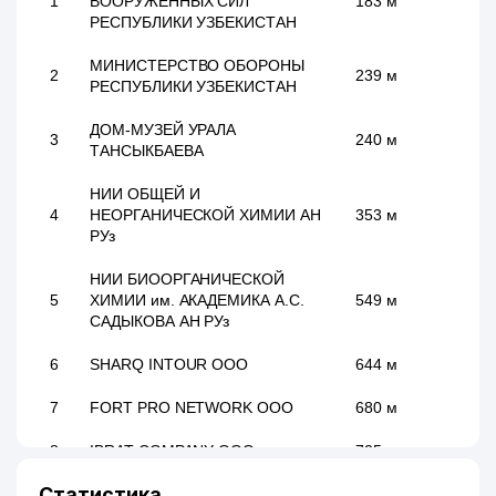
1
ВООРУЖЕННЫХ СИЛ
183 м
РЕСПУБЛИКИ УЗБЕКИСТАН
МИНИСТЕРСТВО ОБОРОНЫ
2
239 м
РЕСПУБЛИКИ УЗБЕКИСТАН
ДОМ-МУЗЕЙ УРАЛА
3
240 м
ТАНСЫКБАЕВА
НИИ ОБЩЕЙ И
4
НЕОРГАНИЧЕСКОЙ ХИМИИ АН
353 м
РУз
НИИ БИООРГАНИЧЕСКОЙ
5
ХИМИИ им. АКАДЕМИКА А.С.
549 м
САДЫКОВА АН РУз
6
SHARQ INTOUR ООО
644 м
7
FORT PRO NETWORK ООО
680 м
8
IBRAT COMPANY ООО
725 м
Статистика
9
АКРАМОВ Д.Б. ИндП
728 м