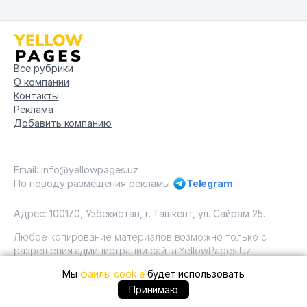
Все рубрики
О компании
Контакты
Реклама
Добавить компанию
Email: info@yellowpages.uz
По поводу размещения рекламы
Telegram
Адрес: 100170, Узбекистан, г. Ташкент, ул. Сайрам 25.
Любое копирование материалов возможно только с
разрешения администрации сайта YellowPages.Uz
Мы
файлы cookie
будет использовать
Copyright © Yellow Pages Uzbekistan, 2009 - 2026 / ООО
"Yellow Pages". Все права защищены All rights reserved.
+99871 ... позвонить
Принимаю