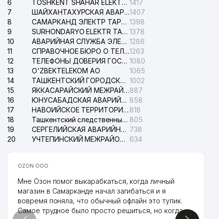
6
TOSHKENT SHAHAR ELEKTR TARMOQLARI KORXONASI АО
1417
7
ШАЙХАНТАХУРСКАЯ АВАРИЙНАЯ СЛУЖБА ЭЛЕКТРОСЕТИ
1407
8
САМАРКАНД ЭЛЕКТР ТАРМОКЛАРИ АО
1398
9
SURHONDARYO ELEKTR TARMOKLARI АО
1378
10
АВАРИЙНАЯ СЛУЖБА ЭЛЕКТРОСЕТИ ТАШКЕНТСКОГО РАЙОНА
1286
11
СПРАВОЧНОЕ БЮРО О ТЕЛЕФОНАХ ОРГАНИЗАЦИЙ г. ТАШКЕНТА
1263
12
ТЕЛЕФОНЫ ДОВЕРИЯ ГОСУДАРСТВЕННОГО ЦЕНТРА ТЕСТИРОВАНИЯ
1080
13
O'ZBEKTELEKOM АО
1065
14
ТАШКЕНТСКИЙ ГОРОДСКОЙ СУД ПО ГРАЖДАНСКИМ ДЕЛАМ
1002
15
ЯККАСАРАЙСКИЙ МЕЖРАЙОННЫЙ СУД ПО ГРАЖДАНСКИМ ДЕЛАМ
887
16
ЮНУСАБАДСКАЯ АВАРИЙНАЯ СЛУЖБА ЭЛЕКТРОСЕТИ
858
17
НАВОИЙСКОЕ ТЕРРИТОРИАЛЬНОЕ ПРЕДПРИЯТИЕ ЭЛЕКТРОСЕТИ АО
818
18
Ташкентский следственный изолятор
805
19
СЕРГЕЛИЙСКАЯ АВАРИЙНАЯ СЛУЖБА ЭЛЕКТРОСЕТИ
738
20
УЧТЕПИНСКИЙ МЕЖРАЙОННЫЙ СУД ПО ГРАЖДАНСКИМ ДЕЛАМ
634
OZON ООО
Мне Озон помог выкарабкаться, когда личный
магазин в Самарканде начал загибаться и я
вовремя поняла, что обычный офлайн это тупик.
Самое трудное было просто решиться, но когда