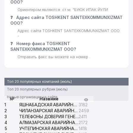
ООО?
Ориентиром являются: ст.м. "БУЮК ИПАК ЙУЛИ
❓
Адрес сайта TOSHKENT SANTEXKOMMUNXIZMAT
ООО?
Адрес сайта TOSHKENT SANTEXKOMMUNXIZMAT ООО
-
❓
Номер факса TOSHKENT
SANTEXKOMMUNXIZMAT ООО?
Отправить факс вы можете на номер .
Топ 20 популярных компаний (июль)
Топ 20 популярных рубрик (июль)
Новые организации на сайте
№
Назвние
1
ЯШНАБАДСКАЯ АВАРИЙНАЯ СЛУЖБА ЭЛЕКТРОСЕТИ
3182
2
ЧИЛАНЗАРСКАЯ АВАРИЙНАЯ СЛУЖБА ЭЛЕКТРОСЕТИ
2459
3
ТЕЛЕФОНЫ ДОВЕРИЯ ГЕНЕРАЛЬНОЙ ПРОКУРАТУРЫ РЕСПУБЛИКИ УЗБЕКИСТАН
2411
4
АЛМАЗАРСКАЯ АВАРИЙНАЯ СЛУЖБА ЭЛЕКТРОСЕТИ
2172
5
УЧТЕПИНСКАЯ АВАРИЙНАЯ СЛУЖБА ЭЛЕКТРОСЕТИ
1418