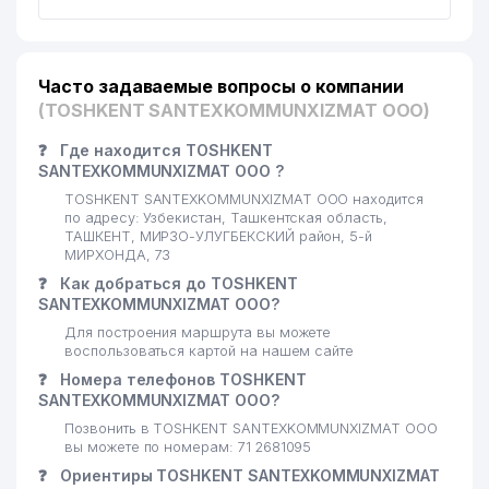
18
879 м
CONSULTING ООО
19
ДОМ-МУЗЕЙ МУХТАРА АШРАФИ
888 м
Часто задаваемые вопросы о компании
20
AVTO LIDER LIZING ООО
900 м
(TOSHKENT SANTEXKOMMUNXIZMAT ООО)
ТАШКЕНТСКИЙ ГОРОДСКОЙ
❓
Где находится TOSHKENT
21
ЦЕНТР ИСПЫТАНИЙ И
933 м
SANTEXKOMMUNXIZMAT ООО ?
СЕРТИФИКАЦИИ ГП
TOSHKENT SANTEXKOMMUNXIZMAT ООО находится
по адресу: Узбекистан, Ташкентская область,
22
ЛИ М.Б. ИндП
935 м
ТАШКЕНТ, МИРЗО-УЛУГБЕКСКИЙ район, 5-й
МИРХОНДА, 73
WILO RUS
23
968 м
❓
Как добраться до TOSHKENT
ПРЕДСТАВИТЕЛЬСТВО
SANTEXKOMMUNXIZMAT ООО?
Для построения маршрута вы можете
воспользоваться картой на нашем сайте
❓
Номера телефонов TOSHKENT
SANTEXKOMMUNXIZMAT ООО?
Позвонить в TOSHKENT SANTEXKOMMUNXIZMAT ООО
вы можете по номерам: 71 2681095
❓
Ориентиры TOSHKENT SANTEXKOMMUNXIZMAT