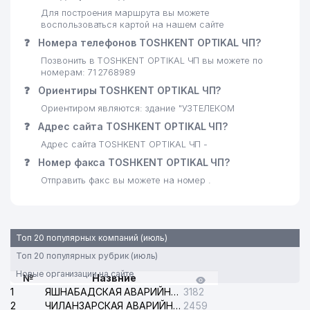
Для построения маршрута вы можете
воспользоваться картой на нашем сайте
21
INTER CAPITAL СП ООО
972 м
❓
Номера телефонов TOSHKENT OPTIKAL ЧП?
КАДАСТРОВОЕ АГЕНТСТВО
Позвонить в TOSHKENT OPTIKAL ЧП вы можете по
ПРИ ГОСУДАРСТВЕННОМ
22
992 м
номерам: 71 2768989
НАЛОГОВОМ КОМИТЕТЕ
❓
Ориентиры TOSHKENT OPTIKAL ЧП?
РЕСПУБЛИКИ УЗБЕКИСТАН
Ориентиром являются: здание "УЗТЕЛЕКОМ
❓
Адрес сайта TOSHKENT OPTIKAL ЧП?
Адрес сайта TOSHKENT OPTIKAL ЧП -
❓
Номер факса TOSHKENT OPTIKAL ЧП?
Отправить факс вы можете на номер .
Топ 20 популярных компаний (июль)
Топ 20 популярных рубрик (июль)
Новые организации на сайте
№
Назвние
1
ЯШНАБАДСКАЯ АВАРИЙНАЯ СЛУЖБА ЭЛЕКТРОСЕТИ
3182
2
ЧИЛАНЗАРСКАЯ АВАРИЙНАЯ СЛУЖБА ЭЛЕКТРОСЕТИ
2459