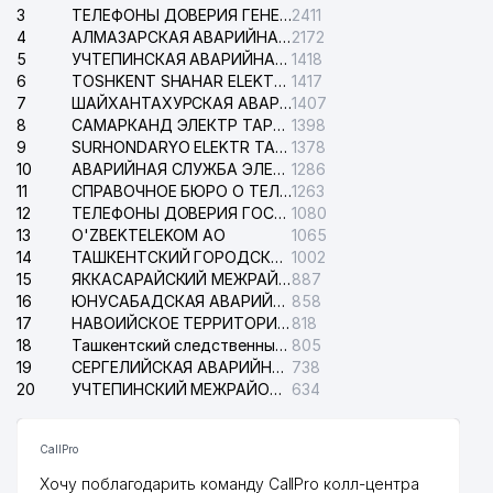
3
ТЕЛЕФОНЫ ДОВЕРИЯ ГЕНЕРАЛЬНОЙ ПРОКУРАТУРЫ РЕСПУБЛИКИ УЗБЕКИСТАН
2411
4
АЛМАЗАРСКАЯ АВАРИЙНАЯ СЛУЖБА ЭЛЕКТРОСЕТИ
2172
5
УЧТЕПИНСКАЯ АВАРИЙНАЯ СЛУЖБА ЭЛЕКТРОСЕТИ
1418
6
TOSHKENT SHAHAR ELEKTR TARMOQLARI KORXONASI АО
1417
7
ШАЙХАНТАХУРСКАЯ АВАРИЙНАЯ СЛУЖБА ЭЛЕКТРОСЕТИ
1407
8
САМАРКАНД ЭЛЕКТР ТАРМОКЛАРИ АО
1398
9
SURHONDARYO ELEKTR TARMOKLARI АО
1378
10
АВАРИЙНАЯ СЛУЖБА ЭЛЕКТРОСЕТИ ТАШКЕНТСКОГО РАЙОНА
1286
11
СПРАВОЧНОЕ БЮРО О ТЕЛЕФОНАХ ОРГАНИЗАЦИЙ г. ТАШКЕНТА
1263
12
ТЕЛЕФОНЫ ДОВЕРИЯ ГОСУДАРСТВЕННОГО ЦЕНТРА ТЕСТИРОВАНИЯ
1080
13
O'ZBEKTELEKOM АО
1065
14
ТАШКЕНТСКИЙ ГОРОДСКОЙ СУД ПО ГРАЖДАНСКИМ ДЕЛАМ
1002
15
ЯККАСАРАЙСКИЙ МЕЖРАЙОННЫЙ СУД ПО ГРАЖДАНСКИМ ДЕЛАМ
887
16
ЮНУСАБАДСКАЯ АВАРИЙНАЯ СЛУЖБА ЭЛЕКТРОСЕТИ
858
17
НАВОИЙСКОЕ ТЕРРИТОРИАЛЬНОЕ ПРЕДПРИЯТИЕ ЭЛЕКТРОСЕТИ АО
818
18
Ташкентский следственный изолятор
805
19
СЕРГЕЛИЙСКАЯ АВАРИЙНАЯ СЛУЖБА ЭЛЕКТРОСЕТИ
738
20
УЧТЕПИНСКИЙ МЕЖРАЙОННЫЙ СУД ПО ГРАЖДАНСКИМ ДЕЛАМ
634
CallPro
Хочу поблагодарить команду CallPro колл-центра