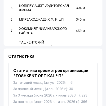
KORIFEY-AUDIT АУДИТОРСКАЯ
5
304 м
ФИРМА
6
МИРЗАХОДЖАЕВ Х.Ф. ИндП
340 м
ХОКИМИЯТ ЧИЛАНЗАРСКОГО
7
459 м
РАЙОНА
ТАШКЕНТСКИЙ
ГОСУДАРСТВЕННЫЙ
8
ПЕДАГОГИЧЕСКИЙ
557 м
Статистика
УНИВЕРСИТЕТ им. НИЗАМИ
(ТашГПУ)
9
BINKAT TRADE ООО
664 м
Статистика просмотров организации
"TOSHKENT OPTIKAL ЧП"
O'ZSANOATQURILISHBANK АКБ
10
695 м
За текущий месяц (август 2026 г.): 6
ЧИЛАНЗАРСКИЙ ФИЛИАЛ
За прошлый месяц (июль 2026 г.): 30
11
BILIMINTERTRANS ООО
795 м
За 3 месяца (июнь 2026 г. - июль 2026 г.): 228
За пол года (март 2026 г. - июль 2026 г.): 366
DAROMAD MUNIRA FAYZ
12
811 м