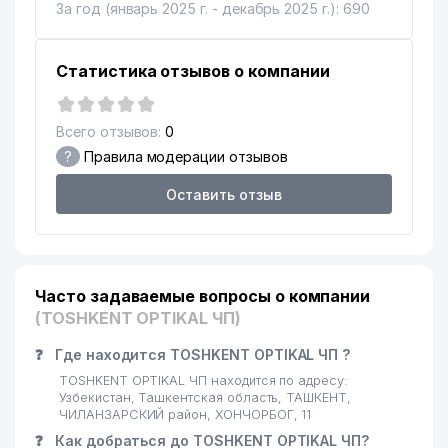
TEXTILE ООО
За год (январь 2025 г. - декабрь 2025 г.): 690
AIRCUZ АССОЦИАЦИЯ
МЕЖДУНАРОДНЫХ
13
820 м
Статистика отзывов о компании
АВТОМОБИЛЬНЫХ
ПЕРЕВОЗЧИКОВ УЗБЕКИСТАНА
Всего отзывов:
0
14
ASTER IT SERVICE ООО
830 м
?
Правила модерации отзывов
15
ENERGOREMONT ПП
853 м
Оставить отзыв
PROVENT AIRCOOL
16
897 м
ENGINEERING ООО
17
EUROASIA INSURANCE СП ООО
906 м
Часто задаваемые вопросы о компании
18
CHIROY-TIB ООО
942 м
(TOSHKENT OPTIKAL ЧП)
19
CHERSI ООО
945 м
❓
Где находится TOSHKENT OPTIKAL ЧП ?
TOSHKENT OPTIKAL ЧП находится по адресу:
УЧТЕПИНСКИЙ
Узбекистан, Ташкентская область, ТАШКЕНТ,
ПРОФЕССИОНАЛЬНЫЙ
ЧИЛАНЗАРСКИЙ район, ХОНЧОРБОГ, 11
20
948 м
КОЛЛЕДЖ НАЦИОНАЛЬНЫХ
❓
Как добраться до TOSHKENT OPTIKAL ЧП?
РЕМЕСЕЛ