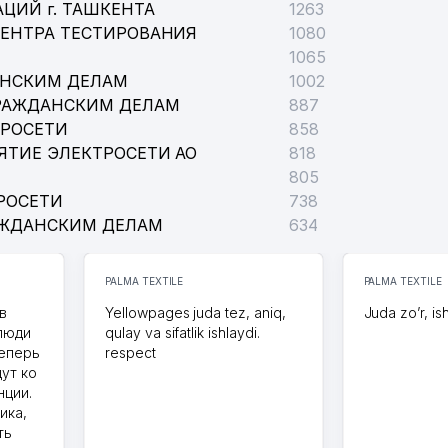
ЦИЙ г. ТАШКЕНТА
1263
ЦЕНТРА ТЕСТИРОВАНИЯ
1080
1065
АНСКИМ ДЕЛАМ
1002
РАЖДАНСКИМ ДЕЛАМ
887
ТРОСЕТИ
858
ЯТИЕ ЭЛЕКТРОСЕТИ АО
818
805
РОСЕТИ
738
АЖДАНСКИМ ДЕЛАМ
634
PALMA TEXTILE
PALMA TEXTILE
в
Yellowpages juda tez, aniq,
Juda zo’r, is
 люди
qulay va sifatlik ishlaydi.
теперь
respect
дут ко
нции.
ика,
ть