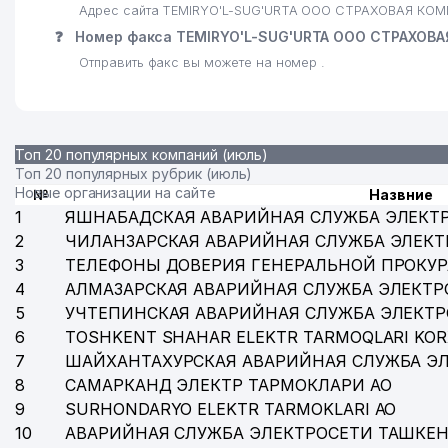
Адрес сайта TEMIRYO'L-SUG'URTA ООО СТРАХОВАЯ КОМП
❓
Номер факса TEMIRYO'L-SUG'URTA ООО СТРАХОВ
Отправить факс вы можете на номер .
Топ 20 популярных компаний (июль)
Топ 20 популярных рубрик (июль)
Новые организации на сайте
№
Назвние
1
ЯШНАБАДСКАЯ АВАРИЙНАЯ СЛУЖБА ЭЛЕКТ
2
ЧИЛАНЗАРСКАЯ АВАРИЙНАЯ СЛУЖБА ЭЛЕКТ
3
ТЕЛЕФОНЫ ДОВЕРИЯ ГЕНЕРАЛЬНОЙ ПРОКУР
4
АЛМАЗАРСКАЯ АВАРИЙНАЯ СЛУЖБА ЭЛЕКТР
5
УЧТЕПИНСКАЯ АВАРИЙНАЯ СЛУЖБА ЭЛЕКТ
6
TOSHKENT SHAHAR ELEKTR TARMOQLARI KOR
7
ШАЙХАНТАХУРСКАЯ АВАРИЙНАЯ СЛУЖБА Э
8
САМАРКАНД ЭЛЕКТР ТАРМОКЛАРИ АО
9
SURHONDARYO ELEKTR TARMOKLARI АО
10
АВАРИЙНАЯ СЛУЖБА ЭЛЕКТРОСЕТИ ТАШКЕН