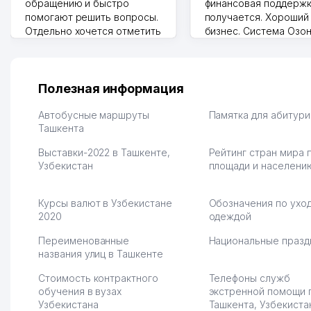
обращению и быстро
финансовая поддержк
помогают решить вопросы.
получается. Хороший
Отдельно хочется отметить
бизнес. Система Озо
грамотную речь,
сама делает отчеты.
ответственность и
Другой конкурент в 
оперативность. Благодаря
поселке вряд ли откр
их работе значительно
потому что видно на 
Полезная информация
улучшилось качество
Озона для Узбекистан
обслуживания клиентов.
тут у нас уже есть ПВ
Автобусные маршруты
Памятка для абитур
Рекомендую этот колл-
Ташкента
Выгодное дело и
центр как надежного
спокойное.
Выставки-2022 в Ташкенте,
Рейтинг стран мира 
партнера для бизнеса.
Марат 27.07.2026 08:00
Узбекистан
площади и населени
Vip Brand 31.07.2026 11:43:39
Курсы валют в Узбекистане
Обозначения по уход
2020
одеждой
Переименованные
Национальные празд
названия улиц в Ташкенте
Стоимость контрактного
Телефоны служб
обучения в вузах
экстренной помощи 
Узбекистана
Ташкента, Узбекиста