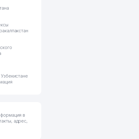
тана
ексы
ракалпакстан
ского
а
 Узбекистане
мация
нформация в
акты, адрес,