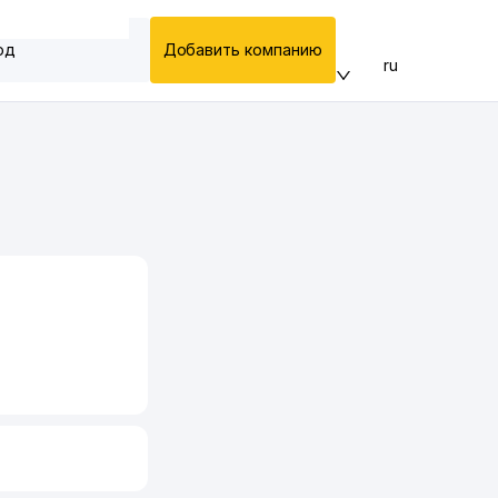
од
Добавить компанию
ru