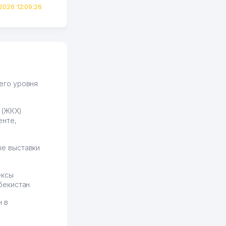
всего вечер, а договор там
2026 12:09:26
вполне понятный и нет этих
всяких замудреных
юридических
формулировок. Первое
время сильно тупил с
продвижением, но в итоге
разобрался. Озон как раз
получает свои 50 кликов на
его уровня
обучение и цена потом
держится ровно около
 (ЖКХ)
ставки. Работать на
енте,
площадке нравится, здесь
рынок сбыта шире и заказы
идут стабильно.
е выставки
Урад 21.07.2026 08:47:51
ексы
бекистан
н в