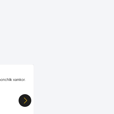
OZON ООО
honchlik xamkor.
Зашел на Озон в
Узбекистане почти
случайно, когда коллега
показал свой кабинет и
цифры, так что я буквально
сразу загорелся этой
идеей. Регистрация заняла