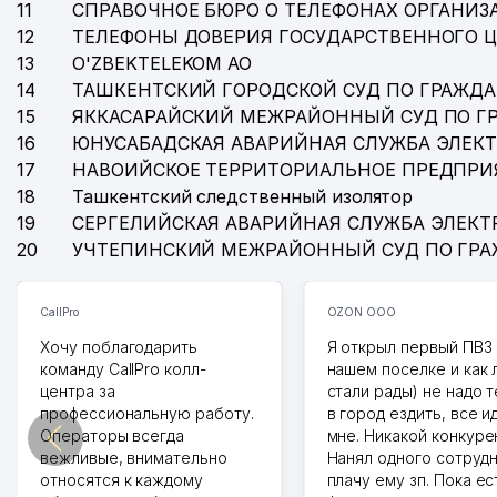
11
СПРАВОЧНОЕ БЮРО О ТЕЛЕФОНАХ ОРГАНИЗА
12
ТЕЛЕФОНЫ ДОВЕРИЯ ГОСУДАРСТВЕННОГО 
13
O'ZBEKTELEKOM АО
14
ТАШКЕНТСКИЙ ГОРОДСКОЙ СУД ПО ГРАЖД
15
ЯККАСАРАЙСКИЙ МЕЖРАЙОННЫЙ СУД ПО Г
16
ЮНУСАБАДСКАЯ АВАРИЙНАЯ СЛУЖБА ЭЛЕК
17
НАВОИЙСКОЕ ТЕРРИТОРИАЛЬНОЕ ПРЕДПРИ
18
Ташкентский следственный изолятор
19
СЕРГЕЛИЙСКАЯ АВАРИЙНАЯ СЛУЖБА ЭЛЕКТ
20
УЧТЕПИНСКИЙ МЕЖРАЙОННЫЙ СУД ПО ГР
CallPro
OZON ООО
Хочу поблагодарить
Я открыл первый ПВЗ 
команду CallPro колл-
нашем поселке и как
центра за
стали рады) не надо 
профессиональную работу.
в город ездить, все и
Операторы всегда
мне. Никакой конкуре
вежливые, внимательно
Нанял одного сотрудн
относятся к каждому
плачу ему зп. Пока ес