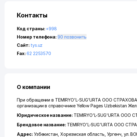
Контакты
Код страны:
+998
Номер телефона:
90 позвонить
Сайт:
tys.uz
Fax:
62 2253570
О компании
При обращении в TEMIRYO'L-SUG'URTA ООО СТРАХОВАЯ
организации в справочнике Yellow Pages Uzbekistan Же
Юридическое название:
TEMIRYO'L-SUG'URTA ООО 
Брендовое название:
TEMIRYO'L-SUG'URTA ООО СТ
Адрес:
Узбекистан,
Хорезмская область
,
Ургенч
,
ул. В