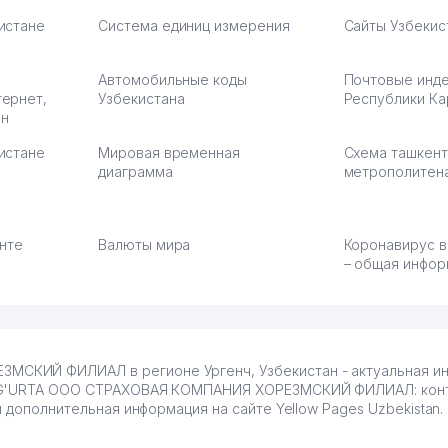
истане
Система единиц измерения
Сайты Узбекис
Автомобильные коды
Почтовые инд
тернет,
Узбекистана
Республики Ка
ан
истане
Мировая временная
Схема ташкент
диаграмма
метрополитен
енте
Валюты мира
Коронавирус в
– общая инфор
СКИЙ ФИЛИАЛ в регионе Ургенч, Узбекистан - актуальная и
SUG'URTA ООО СТРАХОВАЯ КОМПАНИЯ ХОРЕЗМСКИЙ ФИЛИАЛ: конт
 дополнительная информация на сайте Yellow Pages Uzbekistan.