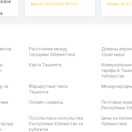
а все
Murod 24.07.2026 19:11:27
Ruslan 22.07.
на
моем
оется,
карте
а что
З.
иентов
Расстояние между
Домены верхн
городами Узбекистана
стран мира
по
Карта Ташкента
Коммунальные
:37
ю
тарифы в Ташк
Узбекистан
у за
Маршрутные такси
Международны
Ташкента
ники
Онлайн-сервисы
Почтовые инд
Республики Уз
Посольства и консульства
Цены на бензи
города
Республики Узбекистан за
Узбекистане
н
рубежом