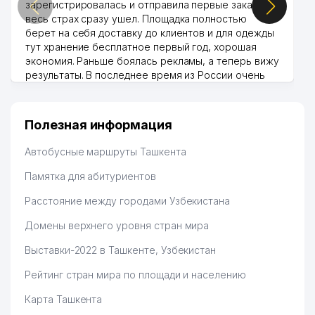
зарегистрировалась и отправила первые заказы,
весь страх сразу ушел. Площадка полностью
берет на себя доставку до клиентов и для одежды
тут хранение бесплатное первый год, хорошая
экономия. Раньше боялась рекламы, а теперь вижу
результаты. В последнее время из России очень
много заказывают, а вначале только по
Узбекистану брали, но вяло. Удалось раскрутиться,
дальше развиваюсь потихоньку😊
Полезная информация
Hamida 03.08.2026 12:45:39
Автобусные маршруты Ташкента
Памятка для абитуриентов
Расстояние между городами Узбекистана
Домены верхнего уровня стран мира
Выставки-2022 в Ташкенте, Узбекистан
Рейтинг стран мира по площади и населению
Карта Ташкента