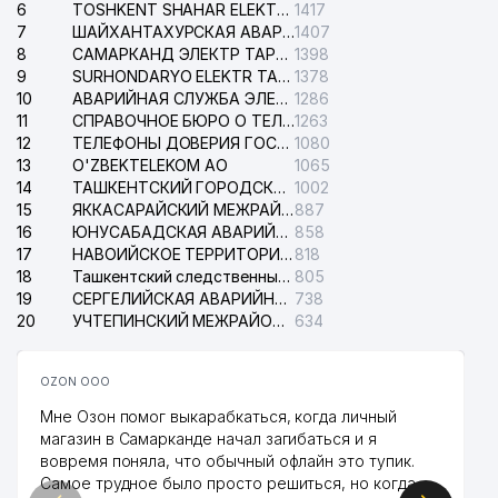
6
TOSHKENT SHAHAR ELEKTR TARMOQLARI KORXONASI АО
1417
7
ШАЙХАНТАХУРСКАЯ АВАРИЙНАЯ СЛУЖБА ЭЛЕКТРОСЕТИ
1407
8
САМАРКАНД ЭЛЕКТР ТАРМОКЛАРИ АО
1398
9
SURHONDARYO ELEKTR TARMOKLARI АО
1378
10
АВАРИЙНАЯ СЛУЖБА ЭЛЕКТРОСЕТИ ТАШКЕНТСКОГО РАЙОНА
1286
11
СПРАВОЧНОЕ БЮРО О ТЕЛЕФОНАХ ОРГАНИЗАЦИЙ г. ТАШКЕНТА
1263
12
ТЕЛЕФОНЫ ДОВЕРИЯ ГОСУДАРСТВЕННОГО ЦЕНТРА ТЕСТИРОВАНИЯ
1080
13
O'ZBEKTELEKOM АО
1065
14
ТАШКЕНТСКИЙ ГОРОДСКОЙ СУД ПО ГРАЖДАНСКИМ ДЕЛАМ
1002
15
ЯККАСАРАЙСКИЙ МЕЖРАЙОННЫЙ СУД ПО ГРАЖДАНСКИМ ДЕЛАМ
887
16
ЮНУСАБАДСКАЯ АВАРИЙНАЯ СЛУЖБА ЭЛЕКТРОСЕТИ
858
17
НАВОИЙСКОЕ ТЕРРИТОРИАЛЬНОЕ ПРЕДПРИЯТИЕ ЭЛЕКТРОСЕТИ АО
818
18
Ташкентский следственный изолятор
805
19
СЕРГЕЛИЙСКАЯ АВАРИЙНАЯ СЛУЖБА ЭЛЕКТРОСЕТИ
738
20
УЧТЕПИНСКИЙ МЕЖРАЙОННЫЙ СУД ПО ГРАЖДАНСКИМ ДЕЛАМ
634
OZON ООО
Мне Озон помог выкарабкаться, когда личный
магазин в Самарканде начал загибаться и я
вовремя поняла, что обычный офлайн это тупик.
Самое трудное было просто решиться, но когда