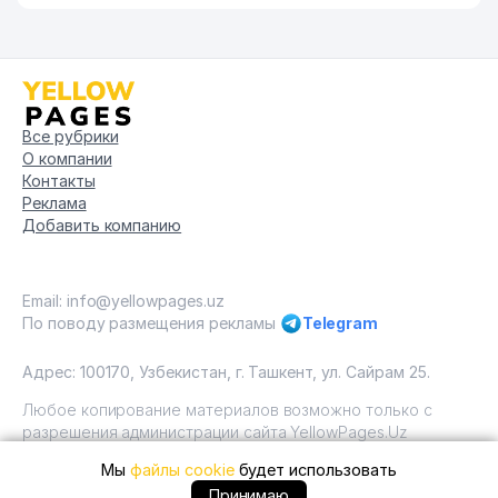
Все рубрики
О компании
Контакты
Реклама
Добавить компанию
Email: info@yellowpages.uz
По поводу размещения рекламы
Telegram
Адрес: 100170, Узбекистан, г. Ташкент, ул. Сайрам 25.
Любое копирование материалов возможно только с
разрешения администрации сайта YellowPages.Uz
Мы
файлы cookie
будет использовать
Copyright © Yellow Pages Uzbekistan, 2009 - 2026 / ООО
"Yellow Pages". Все права защищены All rights reserved.
+99871 ... позвонить
Принимаю