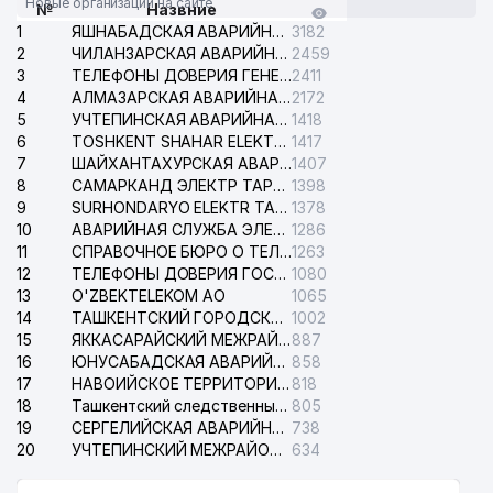
Новые организации на сайте
№
Назвние
1
ЯШНАБАДСКАЯ АВАРИЙНАЯ СЛУЖБА ЭЛЕКТРОСЕТИ
3182
2
ЧИЛАНЗАРСКАЯ АВАРИЙНАЯ СЛУЖБА ЭЛЕКТРОСЕТИ
2459
3
ТЕЛЕФОНЫ ДОВЕРИЯ ГЕНЕРАЛЬНОЙ ПРОКУРАТУРЫ РЕСПУБЛИКИ УЗБЕКИСТАН
2411
4
АЛМАЗАРСКАЯ АВАРИЙНАЯ СЛУЖБА ЭЛЕКТРОСЕТИ
2172
5
УЧТЕПИНСКАЯ АВАРИЙНАЯ СЛУЖБА ЭЛЕКТРОСЕТИ
1418
6
TOSHKENT SHAHAR ELEKTR TARMOQLARI KORXONASI АО
1417
7
ШАЙХАНТАХУРСКАЯ АВАРИЙНАЯ СЛУЖБА ЭЛЕКТРОСЕТИ
1407
8
САМАРКАНД ЭЛЕКТР ТАРМОКЛАРИ АО
1398
9
SURHONDARYO ELEKTR TARMOKLARI АО
1378
10
АВАРИЙНАЯ СЛУЖБА ЭЛЕКТРОСЕТИ ТАШКЕНТСКОГО РАЙОНА
1286
11
СПРАВОЧНОЕ БЮРО О ТЕЛЕФОНАХ ОРГАНИЗАЦИЙ г. ТАШКЕНТА
1263
12
ТЕЛЕФОНЫ ДОВЕРИЯ ГОСУДАРСТВЕННОГО ЦЕНТРА ТЕСТИРОВАНИЯ
1080
13
O'ZBEKTELEKOM АО
1065
14
ТАШКЕНТСКИЙ ГОРОДСКОЙ СУД ПО ГРАЖДАНСКИМ ДЕЛАМ
1002
15
ЯККАСАРАЙСКИЙ МЕЖРАЙОННЫЙ СУД ПО ГРАЖДАНСКИМ ДЕЛАМ
887
16
ЮНУСАБАДСКАЯ АВАРИЙНАЯ СЛУЖБА ЭЛЕКТРОСЕТИ
858
17
НАВОИЙСКОЕ ТЕРРИТОРИАЛЬНОЕ ПРЕДПРИЯТИЕ ЭЛЕКТРОСЕТИ АО
818
18
Ташкентский следственный изолятор
805
19
СЕРГЕЛИЙСКАЯ АВАРИЙНАЯ СЛУЖБА ЭЛЕКТРОСЕТИ
738
20
УЧТЕПИНСКИЙ МЕЖРАЙОННЫЙ СУД ПО ГРАЖДАНСКИМ ДЕЛАМ
634