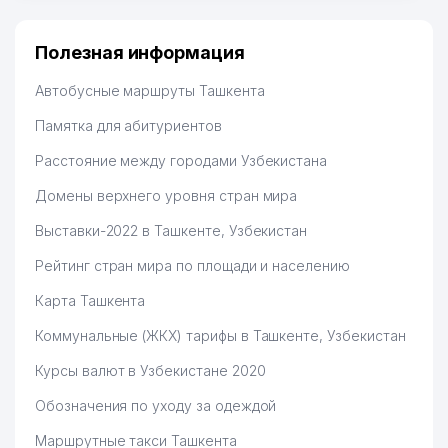
много заказывают, а вначале только по
Узбекистану брали, но вяло. Удалось раскрутиться,
дальше развиваюсь потихоньку😊
Полезная информация
Hamida 03.08.2026 12:45:39
Автобусные маршруты Ташкента
Памятка для абитуриентов
Расстояние между городами Узбекистана
Домены верхнего уровня стран мира
Выставки-2022 в Ташкенте, Узбекистан
Рейтинг стран мира по площади и населению
Карта Ташкента
Коммунальные (ЖКХ) тарифы в Ташкенте, Узбекистан
Курсы валют в Узбекистане 2020
Обозначения по уходу за одеждой
Маршрутные такси Ташкента