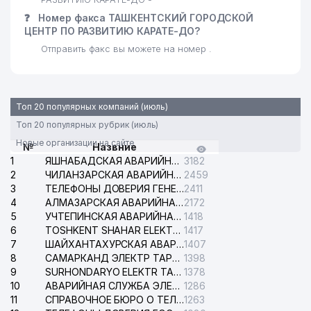
❓
Номер факса ТАШКЕНТСКИЙ ГОРОДСКОЙ
ЦЕНТР ПО РАЗВИТИЮ КАРАТЕ-ДО?
Отправить факс вы можете на номер .
Топ 20 популярных компаний (июль)
Топ 20 популярных рубрик (июль)
Новые организации на сайте
№
Назвние
1
ЯШНАБАДСКАЯ АВАРИЙНАЯ СЛУЖБА ЭЛЕКТРОСЕТИ
3182
2
ЧИЛАНЗАРСКАЯ АВАРИЙНАЯ СЛУЖБА ЭЛЕКТРОСЕТИ
2459
3
ТЕЛЕФОНЫ ДОВЕРИЯ ГЕНЕРАЛЬНОЙ ПРОКУРАТУРЫ РЕСПУБЛИКИ УЗБЕКИСТАН
2411
4
АЛМАЗАРСКАЯ АВАРИЙНАЯ СЛУЖБА ЭЛЕКТРОСЕТИ
2172
5
УЧТЕПИНСКАЯ АВАРИЙНАЯ СЛУЖБА ЭЛЕКТРОСЕТИ
1418
6
TOSHKENT SHAHAR ELEKTR TARMOQLARI KORXONASI АО
1417
7
ШАЙХАНТАХУРСКАЯ АВАРИЙНАЯ СЛУЖБА ЭЛЕКТРОСЕТИ
1407
8
САМАРКАНД ЭЛЕКТР ТАРМОКЛАРИ АО
1398
9
SURHONDARYO ELEKTR TARMOKLARI АО
1378
10
АВАРИЙНАЯ СЛУЖБА ЭЛЕКТРОСЕТИ ТАШКЕНТСКОГО РАЙОНА
1286
11
СПРАВОЧНОЕ БЮРО О ТЕЛЕФОНАХ ОРГАНИЗАЦИЙ г. ТАШКЕНТА
1263