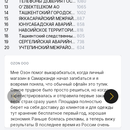
12
ТЕЛЕФОНЫ ДОВЕРИЯ ГОСУДАРСТВЕННОГО ЦЕНТРА ТЕСТИРОВАНИЯ
1080
13
O'ZBEKTELEKOM АО
1065
14
ТАШКЕНТСКИЙ ГОРОДСКОЙ СУД ПО ГРАЖДАНСКИМ ДЕЛАМ
1002
15
ЯККАСАРАЙСКИЙ МЕЖРАЙОННЫЙ СУД ПО ГРАЖДАНСКИМ ДЕЛАМ
887
16
ЮНУСАБАДСКАЯ АВАРИЙНАЯ СЛУЖБА ЭЛЕКТРОСЕТИ
858
17
НАВОИЙСКОЕ ТЕРРИТОРИАЛЬНОЕ ПРЕДПРИЯТИЕ ЭЛЕКТРОСЕТИ АО
818
18
Ташкентский следственный изолятор
805
19
СЕРГЕЛИЙСКАЯ АВАРИЙНАЯ СЛУЖБА ЭЛЕКТРОСЕТИ
738
20
УЧТЕПИНСКИЙ МЕЖРАЙОННЫЙ СУД ПО ГРАЖДАНСКИМ ДЕЛАМ
634
OZON ООО
Мне Озон помог выкарабкаться, когда личный
магазин в Самарканде начал загибаться и я
вовремя поняла, что обычный офлайн это тупик.
Самое трудное было просто решиться, но когда
зарегистрировалась и отправила первые заказы,
весь страх сразу ушел. Площадка полностью
берет на себя доставку до клиентов и для одежды
тут хранение бесплатное первый год, хорошая
экономия. Раньше боялась рекламы, а теперь вижу
результаты. В последнее время из России очень