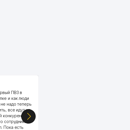
PALMA TEXTILE
рвый ПВЗ в
Yellowpages juda tez, aniq,
лке и как люди
qulay va sifatlik ishlaydi.
 не надо теперь
respect
ить, все идут ко
й конкуренции.
о сотрудника,
п. Пока есть