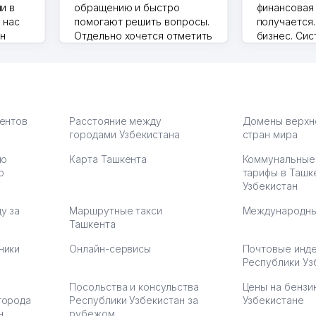
и в
обращению и быстро
финансовая
 нас
помогают решить вопросы.
получается
ин
Отдельно хочется отметить
бизнес. Си
грамотную речь,
сама делает
то в 2
ответственность и
Другой кон
учку.
оперативность. Благодаря
поселке вря
чехлы
их работе значительно
потому что 
а,
улучшилось качество
Озона для У
что
обслуживания клиентов.
тут у нас у
иентов
Расстояние между
Домены верхн
городами Узбекистана
Рекомендую этот колл-
стран мира
Выгодное д
36
центр как надежного
спокойное.
по
Карта Ташкента
Коммунальные
партнера для бизнеса.
Марат 27.07.
ю
тарифы в Ташк
Vip Brand 31.07.2026 11:43:39
Узбекистан
у за
Маршрутные такси
Международны
Ташкента
ники
Онлайн-сервисы
Почтовые инд
Республики Уз
Посольства и консульства
Цены на бензи
города
Республики Узбекистан за
Узбекистане
н
рубежом