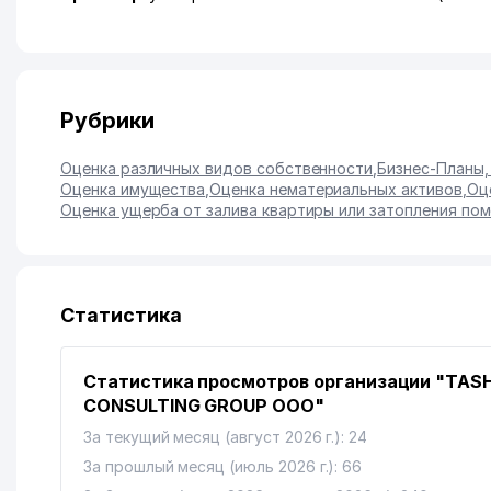
Рубрики
Оценка различных видов собственности
,
Бизнес-Планы,
Оценка имущества
,
Оценка нематериальных активов
,
Оц
Оценка ущерба от залива квартиры или затопления по
Статистика
Статистика просмотров организации "TAS
CONSULTING GROUP ООО"
За текущий месяц (август 2026 г.): 24
За прошлый месяц (июль 2026 г.): 66