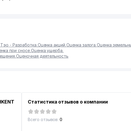
 Тэо - Разработка
,
Оценка акций
,
Оценка залога
,
Оценка земельн
енка при сносе
,
Оценка ущерба
,
мещения
,
Оценочная деятельность
HKENT
Статистика отзывов о компании
Всего отзывов:
0