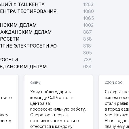
ЦИЙ г. ТАШКЕНТА
1263
ЦЕНТРА ТЕСТИРОВАНИЯ
1080
1065
АНСКИМ ДЕЛАМ
1002
РАЖДАНСКИМ ДЕЛАМ
887
ТРОСЕТИ
858
ЯТИЕ ЭЛЕКТРОСЕТИ АО
818
805
РОСЕТИ
738
АЖДАНСКИМ ДЕЛАМ
634
CallPro
OZON ООО
Хочу поблагодарить
Я открыл пе
етьего
команду CallPro колл-
нашем посе
центра за
стали рады)
профессиональную работу.
в город езд
чаем
Операторы всегда
мне. Никако
совету
вежливые, внимательно
Нанял одног
относятся к каждому
плачу ему з