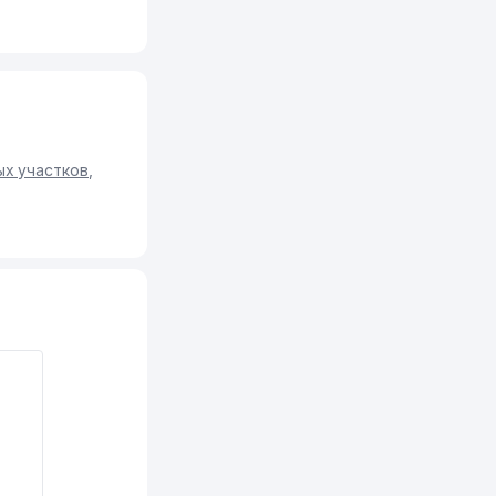
ых участков
,