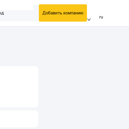
од
Добавить компанию
ru