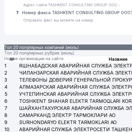
Адрес сайта TASHKENT CONSULTING GROUP ООО -
❓
Номер факса TASHKENT CONSULTING GROUP ООО
Отправить факс вы можете на номер .
Топ 20 популярных компаний (июль)
Топ 20 популярных рубрик (июль)
Новые организации на сайте
№
Назвние
1
ЯШНАБАДСКАЯ АВАРИЙНАЯ СЛУЖБА ЭЛЕКТ
2
ЧИЛАНЗАРСКАЯ АВАРИЙНАЯ СЛУЖБА ЭЛЕКТ
3
ТЕЛЕФОНЫ ДОВЕРИЯ ГЕНЕРАЛЬНОЙ ПРОКУР
4
АЛМАЗАРСКАЯ АВАРИЙНАЯ СЛУЖБА ЭЛЕКТР
5
УЧТЕПИНСКАЯ АВАРИЙНАЯ СЛУЖБА ЭЛЕКТ
6
TOSHKENT SHAHAR ELEKTR TARMOQLARI KOR
7
ШАЙХАНТАХУРСКАЯ АВАРИЙНАЯ СЛУЖБА Э
8
САМАРКАНД ЭЛЕКТР ТАРМОКЛАРИ АО
9
SURHONDARYO ELEKTR TARMOKLARI АО
10
АВАРИЙНАЯ СЛУЖБА ЭЛЕКТРОСЕТИ ТАШКЕН