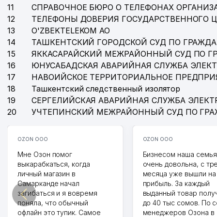
11
СПРАВОЧНОЕ БЮРО О ТЕЛЕФОНАХ ОРГАНИЗА
12
ТЕЛЕФОНЫ ДОВЕРИЯ ГОСУДАРСТВЕННОГО 
13
O'ZBEKTELEKOM АО
14
ТАШКЕНТСКИЙ ГОРОДСКОЙ СУД ПО ГРАЖД
15
ЯККАСАРАЙСКИЙ МЕЖРАЙОННЫЙ СУД ПО Г
16
ЮНУСАБАДСКАЯ АВАРИЙНАЯ СЛУЖБА ЭЛЕК
17
НАВОИЙСКОЕ ТЕРРИТОРИАЛЬНОЕ ПРЕДПРИ
18
Ташкентский следственный изолятор
19
СЕРГЕЛИЙСКАЯ АВАРИЙНАЯ СЛУЖБА ЭЛЕКТ
20
УЧТЕПИНСКИЙ МЕЖРАЙОННЫЙ СУД ПО ГР
OZON ООО
OZON ООО
Мне Озон помог
Бизнесом наша семья
выкарабкаться, когда
очень довольна, с тр
личный магазин в
месяца уже вышли на
Самарканде начал
прибыль. За каждый
загибаться и я вовремя
выданный товар полу
поняла, что обычный
до 40 тыс сомов. По 
офлайн это тупик. Самое
менеджеров Озона в