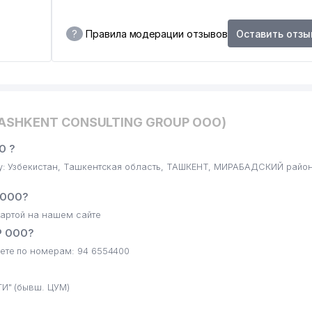
?
Правила модерации отзывов
Оставить отзы
TASHKENT CONSULTING GROUP ООО)
О ?
: Узбекистан, Ташкентская область, ТАШКЕНТ, МИРАБАДСКИЙ район
 ООО?
артой на нашем сайте
P ООО?
те по номерам: 94 6554400
И" (бывш. ЦУМ)