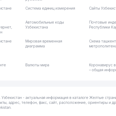
истане
Система единиц измерения
Сайты Узбекис
Автомобильные коды
Почтовые инд
тернет,
Узбекистана
Республики Ка
ан
истане
Мировая временная
Схема ташкент
диаграмма
метрополитен
енте
Валюты мира
Коронавирус в
– общая инфор
збекистан - актуальная информация в каталоге Желтые стран
ы, адрес, телефон, факс, сайт, расположение, ориентиры и др
istan.