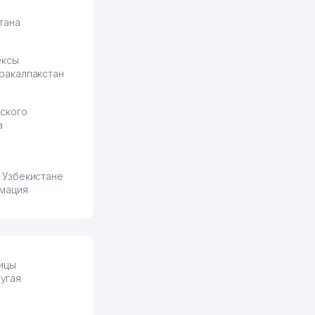
тана
ексы
ракалпакстан
ского
а
 Узбекистане
мация
ицы
угая