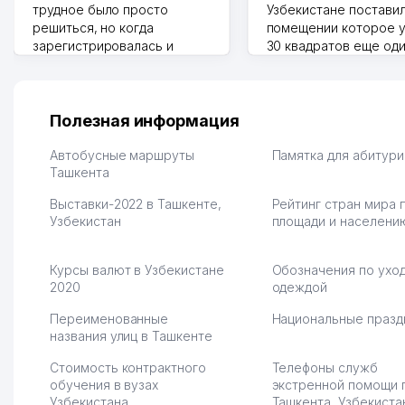
трудное было просто
Узбекистане поставил
решиться, но когда
помещении которое у
зарегистрировалась и
30 квадратов еще од
отправила первые заказы,
прилавок под второй
весь страх сразу ушел.
бизнес. Так можно и э
Площадка полностью берет
раза увеличивает выр
на себя доставку до
Второй бизнес у нас 
Полезная информация
клиентов и для одежды тут
для телефонов, стекл
хранение бесплатное
мышки и вообще все 
Автобусные маршруты
Памятка для абитур
первый год, хорошая
Ташкента
людям часто надо
экономия. Раньше боялась
Камат 31.07.2026 17:50:
Выставки-2022 в Ташкенте,
Рейтинг стран мира 
рекламы, а теперь вижу
Узбекистан
площади и населени
результаты. В последнее
время из России очень
много заказывают, а
Курсы валют в Узбекистане
Обозначения по уход
вначале только по
2020
одеждой
Узбекистану брали, но
вяло. Удалось
Переименованные
Национальные празд
раскрутиться, дальше
названия улиц в Ташкенте
развиваюсь потихоньку😊
Стоимость контрактного
Телефоны служб
Hamida 03.08.2026 12:45:39
обучения в вузах
экстренной помощи 
Узбекистана
Ташкента, Узбекиста