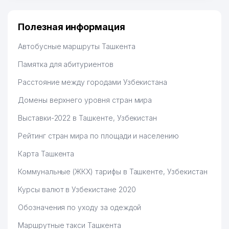
много заказывают, а вначале только по
Узбекистану брали, но вяло. Удалось раскрутиться,
дальше развиваюсь потихоньку😊
Полезная информация
Hamida 03.08.2026 12:45:39
Автобусные маршруты Ташкента
Памятка для абитуриентов
Расстояние между городами Узбекистана
Домены верхнего уровня стран мира
Выставки-2022 в Ташкенте, Узбекистан
Рейтинг стран мира по площади и населению
Карта Ташкента
Коммунальные (ЖКХ) тарифы в Ташкенте, Узбекистан
Курсы валют в Узбекистане 2020
Обозначения по уходу за одеждой
Маршрутные такси Ташкента