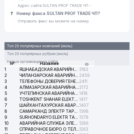
Адрес сайта SULTAN PROF TRADE ЧП -
❓
Номер факса SULTAN PROF TRADE ЧП?
Отправить факс вы можете на номер .
Топ 20 популярных компаний (июль)
Топ 20 популярных рубрик (июль)
Новые организации на сайте
№
Назвние
1
ЯШНАБАДСКАЯ АВАРИЙНАЯ СЛУЖБА ЭЛЕКТРОСЕТИ
3182
2
ЧИЛАНЗАРСКАЯ АВАРИЙНАЯ СЛУЖБА ЭЛЕКТРОСЕТИ
2459
3
ТЕЛЕФОНЫ ДОВЕРИЯ ГЕНЕРАЛЬНОЙ ПРОКУРАТУРЫ РЕСПУБЛИКИ УЗБЕКИСТАН
2411
4
АЛМАЗАРСКАЯ АВАРИЙНАЯ СЛУЖБА ЭЛЕКТРОСЕТИ
2172
5
УЧТЕПИНСКАЯ АВАРИЙНАЯ СЛУЖБА ЭЛЕКТРОСЕТИ
1418
6
TOSHKENT SHAHAR ELEKTR TARMOQLARI KORXONASI АО
1417
7
ШАЙХАНТАХУРСКАЯ АВАРИЙНАЯ СЛУЖБА ЭЛЕКТРОСЕТИ
1407
8
САМАРКАНД ЭЛЕКТР ТАРМОКЛАРИ АО
1398
9
SURHONDARYO ELEKTR TARMOKLARI АО
1378
10
АВАРИЙНАЯ СЛУЖБА ЭЛЕКТРОСЕТИ ТАШКЕНТСКОГО РАЙОНА
1286
11
СПРАВОЧНОЕ БЮРО О ТЕЛЕФОНАХ ОРГАНИЗАЦИЙ г. ТАШКЕНТА
1263