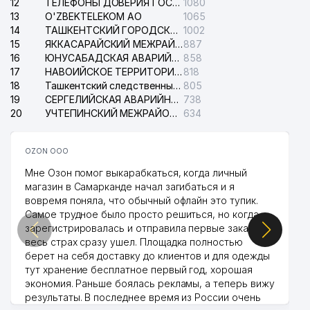
12
ТЕЛЕФОНЫ ДОВЕРИЯ ГОСУДАРСТВЕННОГО ЦЕНТРА ТЕСТИРОВАНИЯ
1080
13
O'ZBEKTELEKOM АО
1065
14
ТАШКЕНТСКИЙ ГОРОДСКОЙ СУД ПО ГРАЖДАНСКИМ ДЕЛАМ
1002
15
ЯККАСАРАЙСКИЙ МЕЖРАЙОННЫЙ СУД ПО ГРАЖДАНСКИМ ДЕЛАМ
887
16
ЮНУСАБАДСКАЯ АВАРИЙНАЯ СЛУЖБА ЭЛЕКТРОСЕТИ
858
17
НАВОИЙСКОЕ ТЕРРИТОРИАЛЬНОЕ ПРЕДПРИЯТИЕ ЭЛЕКТРОСЕТИ АО
818
18
Ташкентский следственный изолятор
805
19
СЕРГЕЛИЙСКАЯ АВАРИЙНАЯ СЛУЖБА ЭЛЕКТРОСЕТИ
738
20
УЧТЕПИНСКИЙ МЕЖРАЙОННЫЙ СУД ПО ГРАЖДАНСКИМ ДЕЛАМ
634
OZON ООО
Мне Озон помог выкарабкаться, когда личный
магазин в Самарканде начал загибаться и я
вовремя поняла, что обычный офлайн это тупик.
Самое трудное было просто решиться, но когда
зарегистрировалась и отправила первые заказы,
весь страх сразу ушел. Площадка полностью
берет на себя доставку до клиентов и для одежды
тут хранение бесплатное первый год, хорошая
экономия. Раньше боялась рекламы, а теперь вижу
результаты. В последнее время из России очень