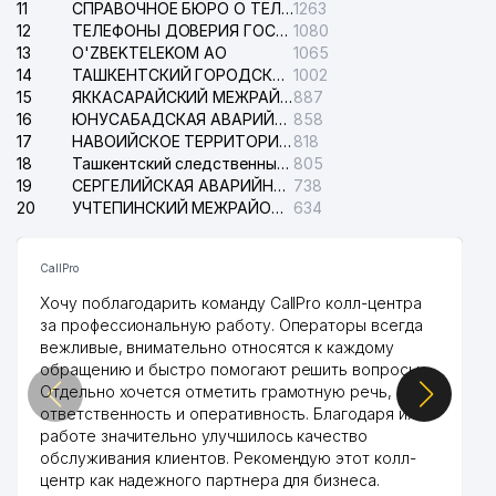
11
СПРАВОЧНОЕ БЮРО О ТЕЛЕФОНАХ ОРГАНИЗАЦИЙ г. ТАШКЕНТА
1263
12
ТЕЛЕФОНЫ ДОВЕРИЯ ГОСУДАРСТВЕННОГО ЦЕНТРА ТЕСТИРОВАНИЯ
1080
13
O'ZBEKTELEKOM АО
1065
14
ТАШКЕНТСКИЙ ГОРОДСКОЙ СУД ПО ГРАЖДАНСКИМ ДЕЛАМ
1002
15
ЯККАСАРАЙСКИЙ МЕЖРАЙОННЫЙ СУД ПО ГРАЖДАНСКИМ ДЕЛАМ
887
16
ЮНУСАБАДСКАЯ АВАРИЙНАЯ СЛУЖБА ЭЛЕКТРОСЕТИ
858
17
НАВОИЙСКОЕ ТЕРРИТОРИАЛЬНОЕ ПРЕДПРИЯТИЕ ЭЛЕКТРОСЕТИ АО
818
18
Ташкентский следственный изолятор
805
19
СЕРГЕЛИЙСКАЯ АВАРИЙНАЯ СЛУЖБА ЭЛЕКТРОСЕТИ
738
20
УЧТЕПИНСКИЙ МЕЖРАЙОННЫЙ СУД ПО ГРАЖДАНСКИМ ДЕЛАМ
634
CallPro
Хочу поблагодарить команду CallPro колл-центра
за профессиональную работу. Операторы всегда
вежливые, внимательно относятся к каждому
обращению и быстро помогают решить вопросы.
Отдельно хочется отметить грамотную речь,
ответственность и оперативность. Благодаря их
работе значительно улучшилось качество
обслуживания клиентов. Рекомендую этот колл-
центр как надежного партнера для бизнеса.