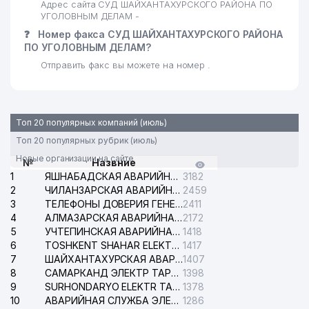
Адрес сайта СУД ШАЙХАНТАХУРСКОГО РАЙОНА ПО
УГОЛОВНЫМ ДЕЛАМ -
❓
Номер факса СУД ШАЙХАНТАХУРСКОГО РАЙОНА
ПО УГОЛОВНЫМ ДЕЛАМ?
Отправить факс вы можете на номер .
Топ 20 популярных компаний (июль)
Топ 20 популярных рубрик (июль)
Новые организации на сайте
№
Назвние
1
ЯШНАБАДСКАЯ АВАРИЙНАЯ СЛУЖБА ЭЛЕКТРОСЕТИ
3182
2
ЧИЛАНЗАРСКАЯ АВАРИЙНАЯ СЛУЖБА ЭЛЕКТРОСЕТИ
2459
3
ТЕЛЕФОНЫ ДОВЕРИЯ ГЕНЕРАЛЬНОЙ ПРОКУРАТУРЫ РЕСПУБЛИКИ УЗБЕКИСТАН
2411
4
АЛМАЗАРСКАЯ АВАРИЙНАЯ СЛУЖБА ЭЛЕКТРОСЕТИ
2172
5
УЧТЕПИНСКАЯ АВАРИЙНАЯ СЛУЖБА ЭЛЕКТРОСЕТИ
1418
6
TOSHKENT SHAHAR ELEKTR TARMOQLARI KORXONASI АО
1417
7
ШАЙХАНТАХУРСКАЯ АВАРИЙНАЯ СЛУЖБА ЭЛЕКТРОСЕТИ
1407
8
САМАРКАНД ЭЛЕКТР ТАРМОКЛАРИ АО
1398
9
SURHONDARYO ELEKTR TARMOKLARI АО
1378
10
АВАРИЙНАЯ СЛУЖБА ЭЛЕКТРОСЕТИ ТАШКЕНТСКОГО РАЙОНА
1286