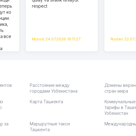
теперь
respect
дут ко
нции.
ика,
ть
а все
Murod 24.07.2026 19:11:27
Ruslan 22.07.
на
моем
оется,
карте
а что
З.
иентов
Расстояние между
Домены верхн
городами Узбекистана
стран мира
по
Карта Ташкента
Коммунальные
:37
ю
тарифы в Ташк
Узбекистан
у за
Маршрутные такси
Международны
Ташкента