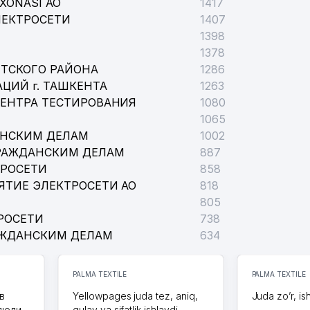
XONASI АО
1417
ЛЕКТРОСЕТИ
1407
1398
1378
ТСКОГО РАЙОНА
1286
ЦИЙ г. ТАШКЕНТА
1263
ЦЕНТРА ТЕСТИРОВАНИЯ
1080
1065
АНСКИМ ДЕЛАМ
1002
РАЖДАНСКИМ ДЕЛАМ
887
ТРОСЕТИ
858
ЯТИЕ ЭЛЕКТРОСЕТИ АО
818
805
РОСЕТИ
738
АЖДАНСКИМ ДЕЛАМ
634
PALMA TEXTILE
PALMA TEXTILE
в
Yellowpages juda tez, aniq,
Juda zo’r, is
 люди
qulay va sifatlik ishlaydi.