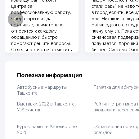
центра за
стали рады) не надо 
профессиональную работу.
в город ездить, все и
Операторы всегда
мне. Никакой конкуре
вежливые, внимательно
Нанял одного сотрудн
относятся к каждому
плачу ему зп. Пока ес
обращению и быстро
финансовая поддержк
помогают решить вопросы.
получается. Хороший
Отдельно хочется отметить
бизнес. Система Озо
грамотную речь,
сама делает отчеты.
ответственность и
Другой конкурент в 
оперативность. Благодаря
поселке вряд ли откр
их работе значительно
потому что видно на 
Полезная информация
улучшилось качество
Озона для Узбекистан
обслуживания клиентов.
тут у нас уже есть ПВ
Автобусные маршруты
Памятка для абитур
Рекомендую этот колл-
Ташкента
Выгодное дело и
центр как надежного
спокойное.
Выставки-2022 в Ташкенте,
Рейтинг стран мира 
партнера для бизнеса.
Марат 27.07.2026 08:00
Узбекистан
площади и населени
Vip Brand 31.07.2026 11:43:39
Курсы валют в Узбекистане
Обозначения по уход
2020
одеждой