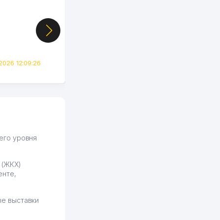
случайно, когда коллега
показал свой кабинет и
цифры, так что я буквально
сразу загорелся этой
идеей. Регистрация заняла
всего вечер, а договор там
2026 12:09:26
вполне понятный и нет этих
всяких замудреных
юридических
формулировок. Первое
время сильно тупил с
продвижением, но в итоге
разобрался. Озон как раз
получает свои 50 кликов на
его уровня
обучение и цена потом
держится ровно около
 (ЖКХ)
ставки. Работать на
енте,
площадке нравится, здесь
рынок сбыта шире и заказы
идут стабильно.
е выставки
Урад 21.07.2026 08:47:51