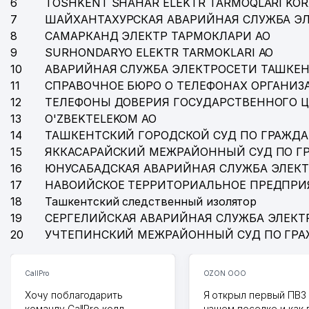
6
TOSHKENT SHAHAR ELEKTR TARMOQLARI KOR
7
ШАЙХАНТАХУРСКАЯ АВАРИЙНАЯ СЛУЖБА Э
8
САМАРКАНД ЭЛЕКТР ТАРМОКЛАРИ АО
9
SURHONDARYO ELEKTR TARMOKLARI АО
10
АВАРИЙНАЯ СЛУЖБА ЭЛЕКТРОСЕТИ ТАШКЕН
11
СПРАВОЧНОЕ БЮРО О ТЕЛЕФОНАХ ОРГАНИЗА
12
ТЕЛЕФОНЫ ДОВЕРИЯ ГОСУДАРСТВЕННОГО 
13
O'ZBEKTELEKOM АО
14
ТАШКЕНТСКИЙ ГОРОДСКОЙ СУД ПО ГРАЖД
15
ЯККАСАРАЙСКИЙ МЕЖРАЙОННЫЙ СУД ПО Г
16
ЮНУСАБАДСКАЯ АВАРИЙНАЯ СЛУЖБА ЭЛЕК
17
НАВОИЙСКОЕ ТЕРРИТОРИАЛЬНОЕ ПРЕДПРИ
18
Ташкентский следственный изолятор
19
СЕРГЕЛИЙСКАЯ АВАРИЙНАЯ СЛУЖБА ЭЛЕКТ
20
УЧТЕПИНСКИЙ МЕЖРАЙОННЫЙ СУД ПО ГР
CallPro
OZON ООО
Хочу поблагодарить
Я открыл первый ПВЗ 
команду CallPro колл-
нашем поселке и как