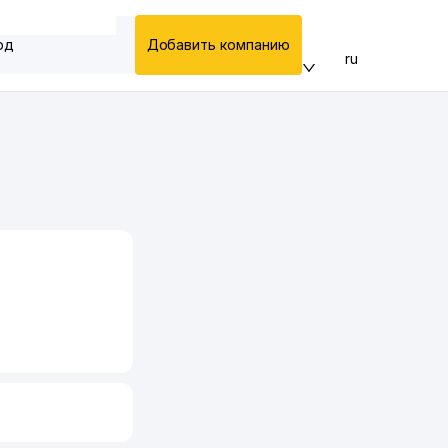
од
Добавить компанию
ru