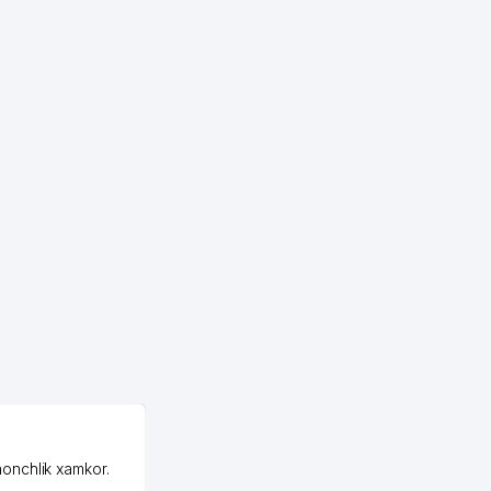
OZON ООО
honchlik xamkor.
Зашел на Озон в
Узбекистане почти