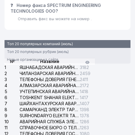
❓
Номер факса SPECTRUM ENGINEERING
TECHNOLOGIES ООО?
Отправить факс вы можете на номер .
Топ 20 популярных компаний (июль)
Топ 20 популярных рубрик (июль)
Новые организации на сайте
№
Назвние
1
ЯШНАБАДСКАЯ АВАРИЙНАЯ СЛУЖБА ЭЛЕКТРОСЕТИ
3182
2
ЧИЛАНЗАРСКАЯ АВАРИЙНАЯ СЛУЖБА ЭЛЕКТРОСЕТИ
2459
3
ТЕЛЕФОНЫ ДОВЕРИЯ ГЕНЕРАЛЬНОЙ ПРОКУРАТУРЫ РЕСПУБЛИКИ УЗБЕКИСТАН
2411
4
АЛМАЗАРСКАЯ АВАРИЙНАЯ СЛУЖБА ЭЛЕКТРОСЕТИ
2172
5
УЧТЕПИНСКАЯ АВАРИЙНАЯ СЛУЖБА ЭЛЕКТРОСЕТИ
1418
6
TOSHKENT SHAHAR ELEKTR TARMOQLARI KORXONASI АО
1417
7
ШАЙХАНТАХУРСКАЯ АВАРИЙНАЯ СЛУЖБА ЭЛЕКТРОСЕТИ
1407
8
САМАРКАНД ЭЛЕКТР ТАРМОКЛАРИ АО
1398
9
SURHONDARYO ELEKTR TARMOKLARI АО
1378
10
АВАРИЙНАЯ СЛУЖБА ЭЛЕКТРОСЕТИ ТАШКЕНТСКОГО РАЙОНА
1286
11
СПРАВОЧНОЕ БЮРО О ТЕЛЕФОНАХ ОРГАНИЗАЦИЙ г. ТАШКЕНТА
1263
12
ТЕЛЕФОНЫ ДОВЕРИЯ ГОСУДАРСТВЕННОГО ЦЕНТРА ТЕСТИРОВАНИЯ
1080