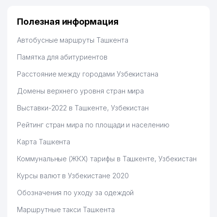
Узбекистану брали, но вяло. Удалось раскрутиться,
дальше развиваюсь потихоньку😊
Полезная информация
Hamida 03.08.2026 12:45:39
Автобусные маршруты Ташкента
Памятка для абитуриентов
Расстояние между городами Узбекистана
Домены верхнего уровня стран мира
Выставки-2022 в Ташкенте, Узбекистан
Рейтинг стран мира по площади и населению
Карта Ташкента
Коммунальные (ЖКХ) тарифы в Ташкенте, Узбекистан
Курсы валют в Узбекистане 2020
Обозначения по уходу за одеждой
Маршрутные такси Ташкента