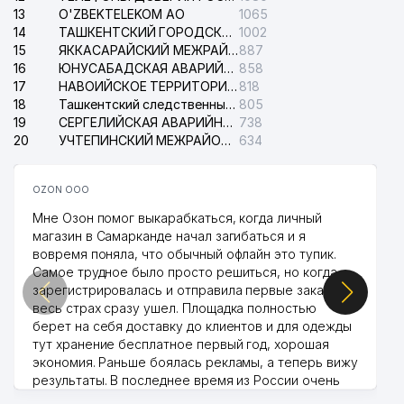
13
O'ZBEKTELEKOM АО
1065
14
ТАШКЕНТСКИЙ ГОРОДСКОЙ СУД ПО ГРАЖДАНСКИМ ДЕЛАМ
1002
15
ЯККАСАРАЙСКИЙ МЕЖРАЙОННЫЙ СУД ПО ГРАЖДАНСКИМ ДЕЛАМ
887
16
ЮНУСАБАДСКАЯ АВАРИЙНАЯ СЛУЖБА ЭЛЕКТРОСЕТИ
858
17
НАВОИЙСКОЕ ТЕРРИТОРИАЛЬНОЕ ПРЕДПРИЯТИЕ ЭЛЕКТРОСЕТИ АО
818
18
Ташкентский следственный изолятор
805
19
СЕРГЕЛИЙСКАЯ АВАРИЙНАЯ СЛУЖБА ЭЛЕКТРОСЕТИ
738
20
УЧТЕПИНСКИЙ МЕЖРАЙОННЫЙ СУД ПО ГРАЖДАНСКИМ ДЕЛАМ
634
OZON ООО
Мне Озон помог выкарабкаться, когда личный
магазин в Самарканде начал загибаться и я
вовремя поняла, что обычный офлайн это тупик.
Самое трудное было просто решиться, но когда
зарегистрировалась и отправила первые заказы,
весь страх сразу ушел. Площадка полностью
берет на себя доставку до клиентов и для одежды
тут хранение бесплатное первый год, хорошая
экономия. Раньше боялась рекламы, а теперь вижу
результаты. В последнее время из России очень
много заказывают, а вначале только по