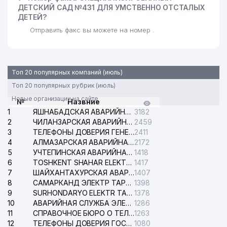
ДЕТСКИЙ САД №431 ДЛЯ УМСТВЕННО ОТСТАЛЫХ
ДЕТЕЙ?
Отправить факс вы можете на номер .
Топ 20 популярных компаний (июль)
Топ 20 популярных рубрик (июль)
Новые организации на сайте
№
Назвние
1
ЯШНАБАДСКАЯ АВАРИЙНАЯ СЛУЖБА ЭЛЕКТРОСЕТИ
3182
2
ЧИЛАНЗАРСКАЯ АВАРИЙНАЯ СЛУЖБА ЭЛЕКТРОСЕТИ
2459
3
ТЕЛЕФОНЫ ДОВЕРИЯ ГЕНЕРАЛЬНОЙ ПРОКУРАТУРЫ РЕСПУБЛИКИ УЗБЕКИСТАН
2411
4
АЛМАЗАРСКАЯ АВАРИЙНАЯ СЛУЖБА ЭЛЕКТРОСЕТИ
2172
5
УЧТЕПИНСКАЯ АВАРИЙНАЯ СЛУЖБА ЭЛЕКТРОСЕТИ
1418
6
TOSHKENT SHAHAR ELEKTR TARMOQLARI KORXONASI АО
1417
7
ШАЙХАНТАХУРСКАЯ АВАРИЙНАЯ СЛУЖБА ЭЛЕКТРОСЕТИ
1407
8
САМАРКАНД ЭЛЕКТР ТАРМОКЛАРИ АО
1398
9
SURHONDARYO ELEKTR TARMOKLARI АО
1378
10
АВАРИЙНАЯ СЛУЖБА ЭЛЕКТРОСЕТИ ТАШКЕНТСКОГО РАЙОНА
1286
11
СПРАВОЧНОЕ БЮРО О ТЕЛЕФОНАХ ОРГАНИЗАЦИЙ г. ТАШКЕНТА
1263
12
ТЕЛЕФОНЫ ДОВЕРИЯ ГОСУДАРСТВЕННОГО ЦЕНТРА ТЕСТИРОВАНИЯ
1080