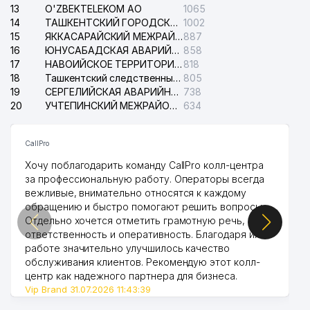
13
O'ZBEKTELEKOM АО
1065
14
ТАШКЕНТСКИЙ ГОРОДСКОЙ СУД ПО ГРАЖДАНСКИМ ДЕЛАМ
1002
15
ЯККАСАРАЙСКИЙ МЕЖРАЙОННЫЙ СУД ПО ГРАЖДАНСКИМ ДЕЛАМ
887
16
ЮНУСАБАДСКАЯ АВАРИЙНАЯ СЛУЖБА ЭЛЕКТРОСЕТИ
858
17
НАВОИЙСКОЕ ТЕРРИТОРИАЛЬНОЕ ПРЕДПРИЯТИЕ ЭЛЕКТРОСЕТИ АО
818
18
Ташкентский следственный изолятор
805
19
СЕРГЕЛИЙСКАЯ АВАРИЙНАЯ СЛУЖБА ЭЛЕКТРОСЕТИ
738
20
УЧТЕПИНСКИЙ МЕЖРАЙОННЫЙ СУД ПО ГРАЖДАНСКИМ ДЕЛАМ
634
CallPro
Хочу поблагодарить команду CallPro колл-центра
за профессиональную работу. Операторы всегда
вежливые, внимательно относятся к каждому
обращению и быстро помогают решить вопросы.
Отдельно хочется отметить грамотную речь,
ответственность и оперативность. Благодаря их
работе значительно улучшилось качество
обслуживания клиентов. Рекомендую этот колл-
центр как надежного партнера для бизнеса.
Vip Brand 31.07.2026 11:43:39