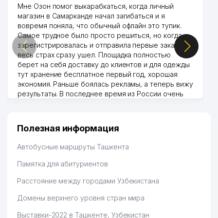
Мне Озон помог выкарабкаться, когда личный
магазин в Самарканде начал загибаться и я
вовремя поняла, что обычный офлайн это тупик.
Самое трудное было просто решиться, но когда
зарегистрировалась и отправила первые заказы,
весь страх сразу ушел. Площадка полностью
берет на себя доставку до клиентов и для одежды
тут хранение бесплатное первый год, хорошая
экономия. Раньше боялась рекламы, а теперь вижу
результаты. В последнее время из России очень
много заказывают, а вначале только по
Узбекистану брали, но вяло. Удалось раскрутиться,
дальше развиваюсь потихоньку😊
Полезная информация
Hamida 03.08.2026 12:45:39
Автобусные маршруты Ташкента
Памятка для абитуриентов
Расстояние между городами Узбекистана
Домены верхнего уровня стран мира
Выставки-2022 в Ташкенте, Узбекистан