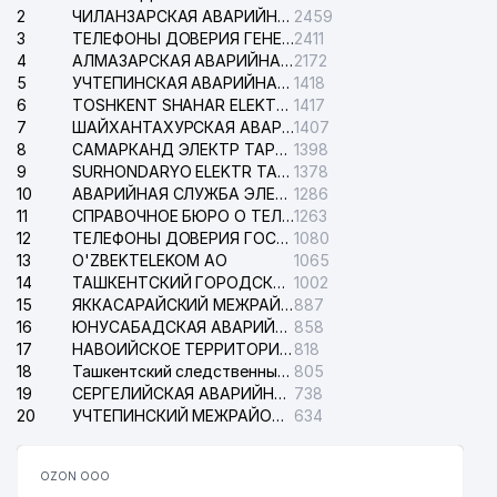
2
ЧИЛАНЗАРСКАЯ АВАРИЙНАЯ СЛУЖБА ЭЛЕКТРОСЕТИ
2459
3
ТЕЛЕФОНЫ ДОВЕРИЯ ГЕНЕРАЛЬНОЙ ПРОКУРАТУРЫ РЕСПУБЛИКИ УЗБЕКИСТАН
2411
4
АЛМАЗАРСКАЯ АВАРИЙНАЯ СЛУЖБА ЭЛЕКТРОСЕТИ
2172
5
УЧТЕПИНСКАЯ АВАРИЙНАЯ СЛУЖБА ЭЛЕКТРОСЕТИ
1418
6
TOSHKENT SHAHAR ELEKTR TARMOQLARI KORXONASI АО
1417
7
ШАЙХАНТАХУРСКАЯ АВАРИЙНАЯ СЛУЖБА ЭЛЕКТРОСЕТИ
1407
8
САМАРКАНД ЭЛЕКТР ТАРМОКЛАРИ АО
1398
9
SURHONDARYO ELEKTR TARMOKLARI АО
1378
10
АВАРИЙНАЯ СЛУЖБА ЭЛЕКТРОСЕТИ ТАШКЕНТСКОГО РАЙОНА
1286
11
СПРАВОЧНОЕ БЮРО О ТЕЛЕФОНАХ ОРГАНИЗАЦИЙ г. ТАШКЕНТА
1263
12
ТЕЛЕФОНЫ ДОВЕРИЯ ГОСУДАРСТВЕННОГО ЦЕНТРА ТЕСТИРОВАНИЯ
1080
13
O'ZBEKTELEKOM АО
1065
14
ТАШКЕНТСКИЙ ГОРОДСКОЙ СУД ПО ГРАЖДАНСКИМ ДЕЛАМ
1002
15
ЯККАСАРАЙСКИЙ МЕЖРАЙОННЫЙ СУД ПО ГРАЖДАНСКИМ ДЕЛАМ
887
16
ЮНУСАБАДСКАЯ АВАРИЙНАЯ СЛУЖБА ЭЛЕКТРОСЕТИ
858
17
НАВОИЙСКОЕ ТЕРРИТОРИАЛЬНОЕ ПРЕДПРИЯТИЕ ЭЛЕКТРОСЕТИ АО
818
18
Ташкентский следственный изолятор
805
19
СЕРГЕЛИЙСКАЯ АВАРИЙНАЯ СЛУЖБА ЭЛЕКТРОСЕТИ
738
20
УЧТЕПИНСКИЙ МЕЖРАЙОННЫЙ СУД ПО ГРАЖДАНСКИМ ДЕЛАМ
634
OZON ООО