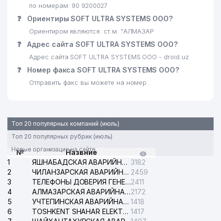
по номерам: 90 9200027
❓
Ориентиры SOFT ULTRA SYSTEMS ООО?
Ориентиром являются: ст.м. "АЛМАЗАР
❓
Адрес сайта SOFT ULTRA SYSTEMS ООО?
Адрес сайта SOFT ULTRA SYSTEMS ООО - droid.uz
❓
Номер факса SOFT ULTRA SYSTEMS ООО?
Отправить факс вы можете на номер .
Топ 20 популярных компаний (июль)
Топ 20 популярных рубрик (июль)
Новые организации на сайте
№
Назвние
1
ЯШНАБАДСКАЯ АВАРИЙНАЯ СЛУЖБА ЭЛЕКТРОСЕТИ
3182
2
ЧИЛАНЗАРСКАЯ АВАРИЙНАЯ СЛУЖБА ЭЛЕКТРОСЕТИ
2459
3
ТЕЛЕФОНЫ ДОВЕРИЯ ГЕНЕРАЛЬНОЙ ПРОКУРАТУРЫ РЕСПУБЛИКИ УЗБЕКИСТАН
2411
4
АЛМАЗАРСКАЯ АВАРИЙНАЯ СЛУЖБА ЭЛЕКТРОСЕТИ
2172
5
УЧТЕПИНСКАЯ АВАРИЙНАЯ СЛУЖБА ЭЛЕКТРОСЕТИ
1418
6
TOSHKENT SHAHAR ELEKTR TARMOQLARI KORXONASI АО
1417