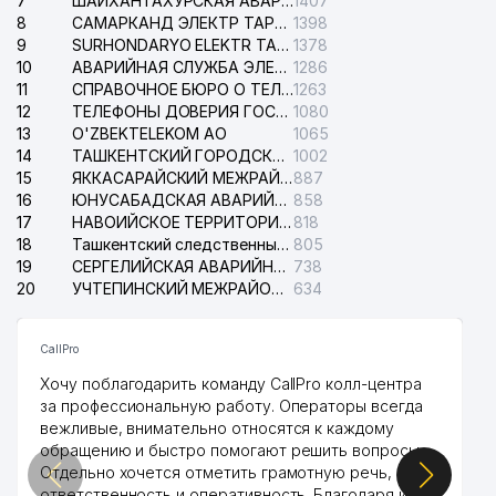
7
ШАЙХАНТАХУРСКАЯ АВАРИЙНАЯ СЛУЖБА ЭЛЕКТРОСЕТИ
1407
8
САМАРКАНД ЭЛЕКТР ТАРМОКЛАРИ АО
1398
9
SURHONDARYO ELEKTR TARMOKLARI АО
1378
10
АВАРИЙНАЯ СЛУЖБА ЭЛЕКТРОСЕТИ ТАШКЕНТСКОГО РАЙОНА
1286
11
СПРАВОЧНОЕ БЮРО О ТЕЛЕФОНАХ ОРГАНИЗАЦИЙ г. ТАШКЕНТА
1263
12
ТЕЛЕФОНЫ ДОВЕРИЯ ГОСУДАРСТВЕННОГО ЦЕНТРА ТЕСТИРОВАНИЯ
1080
13
O'ZBEKTELEKOM АО
1065
14
ТАШКЕНТСКИЙ ГОРОДСКОЙ СУД ПО ГРАЖДАНСКИМ ДЕЛАМ
1002
15
ЯККАСАРАЙСКИЙ МЕЖРАЙОННЫЙ СУД ПО ГРАЖДАНСКИМ ДЕЛАМ
887
16
ЮНУСАБАДСКАЯ АВАРИЙНАЯ СЛУЖБА ЭЛЕКТРОСЕТИ
858
17
НАВОИЙСКОЕ ТЕРРИТОРИАЛЬНОЕ ПРЕДПРИЯТИЕ ЭЛЕКТРОСЕТИ АО
818
18
Ташкентский следственный изолятор
805
19
СЕРГЕЛИЙСКАЯ АВАРИЙНАЯ СЛУЖБА ЭЛЕКТРОСЕТИ
738
20
УЧТЕПИНСКИЙ МЕЖРАЙОННЫЙ СУД ПО ГРАЖДАНСКИМ ДЕЛАМ
634
CallPro
Хочу поблагодарить команду CallPro колл-центра
за профессиональную работу. Операторы всегда
вежливые, внимательно относятся к каждому
обращению и быстро помогают решить вопросы.
Отдельно хочется отметить грамотную речь,
ответственность и оперативность. Благодаря их