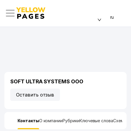
ru
SOFT ULTRA SYSTEMS ООО
Оставить отзыв
Контакты
О компании
Рубрики
Ключевые слова
Схема п