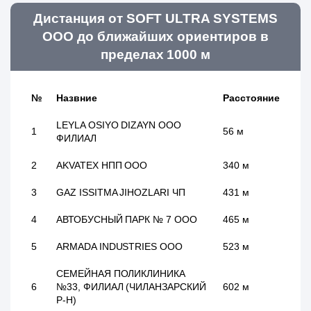
Дистанция от SOFT ULTRA SYSTEMS
ООО до ближайших ориентиров в
пределах 1000 м
№
Назвние
Расстояние
LEYLA OSIYO DIZAYN ООО
1
56 м
ФИЛИАЛ
2
AKVATEX НПП ООО
340 м
3
GAZ ISSITMA JIHOZLARI ЧП
431 м
4
АВТОБУСНЫЙ ПАРК № 7 ООО
465 м
5
ARMADA INDUSTRIES ООО
523 м
СЕМЕЙНАЯ ПОЛИКЛИНИКА
6
№33, ФИЛИАЛ (ЧИЛАНЗАРСКИЙ
602 м
Р-Н)