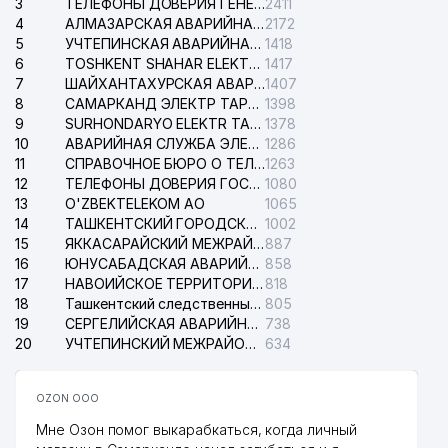
3
ТЕЛЕФОНЫ ДОВЕРИЯ ГЕНЕРАЛЬНОЙ ПРОКУРАТУРЫ РЕСПУБЛИКИ УЗБЕКИСТАН
2411
4
АЛМАЗАРСКАЯ АВАРИЙНАЯ СЛУЖБА ЭЛЕКТРОСЕТИ
2172
5
УЧТЕПИНСКАЯ АВАРИЙНАЯ СЛУЖБА ЭЛЕКТРОСЕТИ
1418
6
TOSHKENT SHAHAR ELEKTR TARMOQLARI KORXONASI АО
1417
7
ШАЙХАНТАХУРСКАЯ АВАРИЙНАЯ СЛУЖБА ЭЛЕКТРОСЕТИ
1407
8
САМАРКАНД ЭЛЕКТР ТАРМОКЛАРИ АО
1398
9
SURHONDARYO ELEKTR TARMOKLARI АО
1378
10
АВАРИЙНАЯ СЛУЖБА ЭЛЕКТРОСЕТИ ТАШКЕНТСКОГО РАЙОНА
1286
11
СПРАВОЧНОЕ БЮРО О ТЕЛЕФОНАХ ОРГАНИЗАЦИЙ г. ТАШКЕНТА
1263
12
ТЕЛЕФОНЫ ДОВЕРИЯ ГОСУДАРСТВЕННОГО ЦЕНТРА ТЕСТИРОВАНИЯ
1080
13
O'ZBEKTELEKOM АО
1065
14
ТАШКЕНТСКИЙ ГОРОДСКОЙ СУД ПО ГРАЖДАНСКИМ ДЕЛАМ
1002
15
ЯККАСАРАЙСКИЙ МЕЖРАЙОННЫЙ СУД ПО ГРАЖДАНСКИМ ДЕЛАМ
887
16
ЮНУСАБАДСКАЯ АВАРИЙНАЯ СЛУЖБА ЭЛЕКТРОСЕТИ
858
17
НАВОИЙСКОЕ ТЕРРИТОРИАЛЬНОЕ ПРЕДПРИЯТИЕ ЭЛЕКТРОСЕТИ АО
818
18
Ташкентский следственный изолятор
805
19
СЕРГЕЛИЙСКАЯ АВАРИЙНАЯ СЛУЖБА ЭЛЕКТРОСЕТИ
738
20
УЧТЕПИНСКИЙ МЕЖРАЙОННЫЙ СУД ПО ГРАЖДАНСКИМ ДЕЛАМ
634
OZON ООО
Мне Озон помог выкарабкаться, когда личный