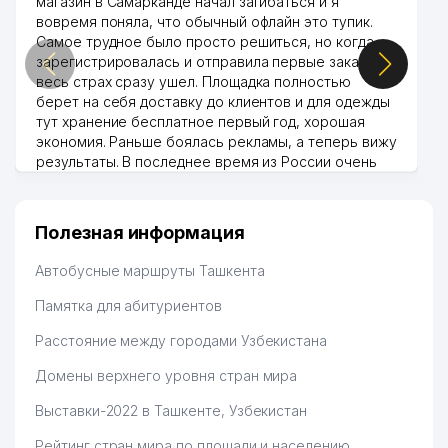
магазин в Самарканде начал загибаться и я
вовремя поняла, что обычный офлайн это тупик.
Самое трудное было просто решиться, но когда
зарегистрировалась и отправила первые заказы,
весь страх сразу ушел. Площадка полностью
берет на себя доставку до клиентов и для одежды
тут хранение бесплатное первый год, хорошая
экономия. Раньше боялась рекламы, а теперь вижу
результаты. В последнее время из России очень
много заказывают, а вначале только по
Узбекистану брали, но вяло. Удалось раскрутиться,
дальше развиваюсь потихоньку😊
Полезная информация
Hamida 03.08.2026 12:45:39
Автобусные маршруты Ташкента
Памятка для абитуриентов
Расстояние между городами Узбекистана
Домены верхнего уровня стран мира
Выставки-2022 в Ташкенте, Узбекистан
Рейтинг стран мира по площади и населению