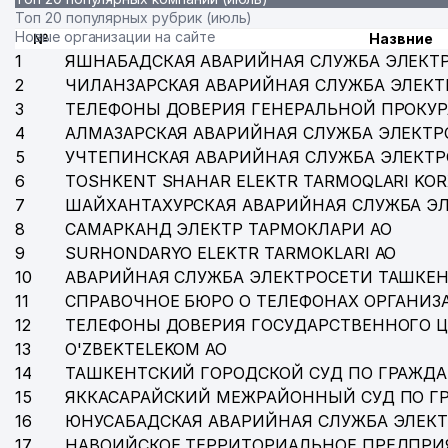
Топ 20 популярных рубрик (июль)
35
УЗКУРИЛИШМАТЕРИАЛСАВДО ООО
Новые организации на сайте
№
Назвние
1
ЯШНАБАДСКАЯ АВАРИЙНАЯ СЛУЖБА ЭЛЕКТ
36
PREMIUM COFFEE PROJECT ООО
2
ЧИЛАНЗАРСКАЯ АВАРИЙНАЯ СЛУЖБА ЭЛЕКТ
3
ТЕЛЕФОНЫ ДОВЕРИЯ ГЕНЕРАЛЬНОЙ ПРОКУР
37
MH TEXTILE CONSULTING ООО
4
АЛМАЗАРСКАЯ АВАРИЙНАЯ СЛУЖБА ЭЛЕКТР
38
ART VITRAJ ООО
5
УЧТЕПИНСКАЯ АВАРИЙНАЯ СЛУЖБА ЭЛЕКТ
6
TOSHKENT SHAHAR ELEKTR TARMOQLARI KOR
39
IHTIO SERVIS-SO ООО
7
ШАЙХАНТАХУРСКАЯ АВАРИЙНАЯ СЛУЖБА Э
8
САМАРКАНД ЭЛЕКТР ТАРМОКЛАРИ АО
ТАШКЕНТСКОЕ ГОРОДСКОЕ ТЕРРИТОРИАЛЬНОЕ К
40
ОБЪЕДИНЕНИЕ
9
SURHONDARYO ELEKTR TARMOKLARI АО
10
АВАРИЙНАЯ СЛУЖБА ЭЛЕКТРОСЕТИ ТАШКЕН
41
СОЮЗ АРХИТЕКТОРОВ УЗБЕКИСТАНА
11
СПРАВОЧНОЕ БЮРО О ТЕЛЕФОНАХ ОРГАНИЗА
12
ТЕЛЕФОНЫ ДОВЕРИЯ ГОСУДАРСТВЕННОГО 
42
COOL KIDS НОУ
13
O'ZBEKTELEKOM АО
43
MODERN MEDICINE ALLIANCE ООО
14
ТАШКЕНТСКИЙ ГОРОДСКОЙ СУД ПО ГРАЖД
15
ЯККАСАРАЙСКИЙ МЕЖРАЙОННЫЙ СУД ПО Г
ТАШКЕНТСКИЙ ОБЛАСТНОЙ ИНСТИТУТ ПЕРЕПОДГО
44
16
ЮНУСАБАДСКАЯ АВАРИЙНАЯ СЛУЖБА ЭЛЕК
КАДРОВ
17
НАВОИЙСКОЕ ТЕРРИТОРИАЛЬНОЕ ПРЕДПРИ