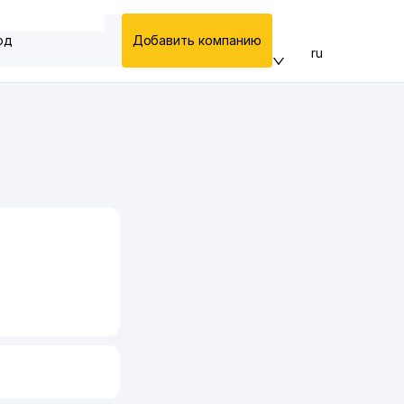
од
Добавить компанию
ru