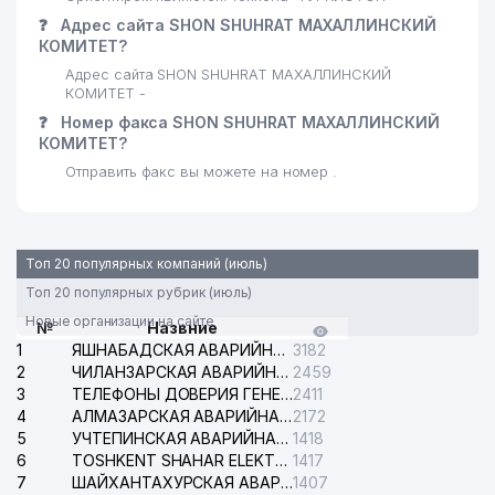
❓
Адрес сайта SHON SHUHRAT МАХАЛЛИНСКИЙ
КОМИТЕТ?
Адрес сайта SHON SHUHRAT МАХАЛЛИНСКИЙ
КОМИТЕТ -
❓
Номер факса SHON SHUHRAT МАХАЛЛИНСКИЙ
КОМИТЕТ?
Отправить факс вы можете на номер .
Топ 20 популярных компаний (июль)
Топ 20 популярных рубрик (июль)
Новые организации на сайте
№
Назвние
1
ЯШНАБАДСКАЯ АВАРИЙНАЯ СЛУЖБА ЭЛЕКТРОСЕТИ
3182
2
ЧИЛАНЗАРСКАЯ АВАРИЙНАЯ СЛУЖБА ЭЛЕКТРОСЕТИ
2459
3
ТЕЛЕФОНЫ ДОВЕРИЯ ГЕНЕРАЛЬНОЙ ПРОКУРАТУРЫ РЕСПУБЛИКИ УЗБЕКИСТАН
2411
4
АЛМАЗАРСКАЯ АВАРИЙНАЯ СЛУЖБА ЭЛЕКТРОСЕТИ
2172
5
УЧТЕПИНСКАЯ АВАРИЙНАЯ СЛУЖБА ЭЛЕКТРОСЕТИ
1418
6
TOSHKENT SHAHAR ELEKTR TARMOQLARI KORXONASI АО
1417
7
ШАЙХАНТАХУРСКАЯ АВАРИЙНАЯ СЛУЖБА ЭЛЕКТРОСЕТИ
1407