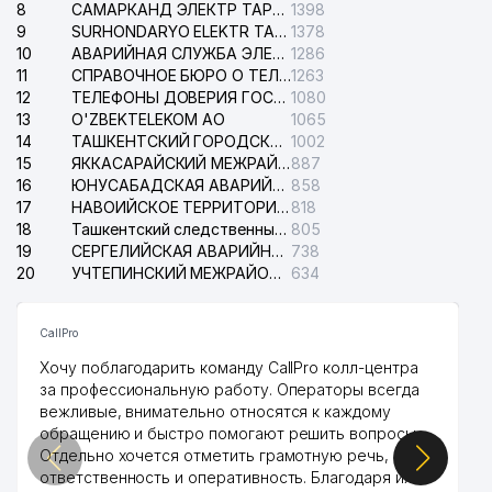
8
САМАРКАНД ЭЛЕКТР ТАРМОКЛАРИ АО
1398
9
SURHONDARYO ELEKTR TARMOKLARI АО
1378
10
АВАРИЙНАЯ СЛУЖБА ЭЛЕКТРОСЕТИ ТАШКЕНТСКОГО РАЙОНА
1286
11
СПРАВОЧНОЕ БЮРО О ТЕЛЕФОНАХ ОРГАНИЗАЦИЙ г. ТАШКЕНТА
1263
12
ТЕЛЕФОНЫ ДОВЕРИЯ ГОСУДАРСТВЕННОГО ЦЕНТРА ТЕСТИРОВАНИЯ
1080
13
O'ZBEKTELEKOM АО
1065
14
ТАШКЕНТСКИЙ ГОРОДСКОЙ СУД ПО ГРАЖДАНСКИМ ДЕЛАМ
1002
15
ЯККАСАРАЙСКИЙ МЕЖРАЙОННЫЙ СУД ПО ГРАЖДАНСКИМ ДЕЛАМ
887
16
ЮНУСАБАДСКАЯ АВАРИЙНАЯ СЛУЖБА ЭЛЕКТРОСЕТИ
858
17
НАВОИЙСКОЕ ТЕРРИТОРИАЛЬНОЕ ПРЕДПРИЯТИЕ ЭЛЕКТРОСЕТИ АО
818
18
Ташкентский следственный изолятор
805
19
СЕРГЕЛИЙСКАЯ АВАРИЙНАЯ СЛУЖБА ЭЛЕКТРОСЕТИ
738
20
УЧТЕПИНСКИЙ МЕЖРАЙОННЫЙ СУД ПО ГРАЖДАНСКИМ ДЕЛАМ
634
CallPro
Хочу поблагодарить команду CallPro колл-центра
за профессиональную работу. Операторы всегда
вежливые, внимательно относятся к каждому
обращению и быстро помогают решить вопросы.
Отдельно хочется отметить грамотную речь,
ответственность и оперативность. Благодаря их