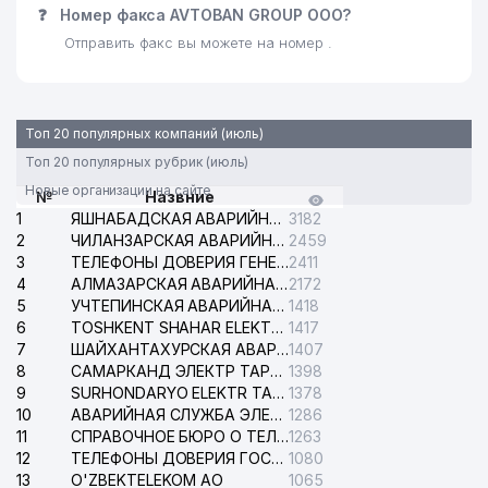
❓
Номер факса AVTOBAN GROUP ООО?
Отправить факс вы можете на номер .
Топ 20 популярных компаний (июль)
Топ 20 популярных рубрик (июль)
Новые организации на сайте
№
Назвние
1
ЯШНАБАДСКАЯ АВАРИЙНАЯ СЛУЖБА ЭЛЕКТРОСЕТИ
3182
2
ЧИЛАНЗАРСКАЯ АВАРИЙНАЯ СЛУЖБА ЭЛЕКТРОСЕТИ
2459
3
ТЕЛЕФОНЫ ДОВЕРИЯ ГЕНЕРАЛЬНОЙ ПРОКУРАТУРЫ РЕСПУБЛИКИ УЗБЕКИСТАН
2411
4
АЛМАЗАРСКАЯ АВАРИЙНАЯ СЛУЖБА ЭЛЕКТРОСЕТИ
2172
5
УЧТЕПИНСКАЯ АВАРИЙНАЯ СЛУЖБА ЭЛЕКТРОСЕТИ
1418
6
TOSHKENT SHAHAR ELEKTR TARMOQLARI KORXONASI АО
1417
7
ШАЙХАНТАХУРСКАЯ АВАРИЙНАЯ СЛУЖБА ЭЛЕКТРОСЕТИ
1407
8
САМАРКАНД ЭЛЕКТР ТАРМОКЛАРИ АО
1398
9
SURHONDARYO ELEKTR TARMOKLARI АО
1378
10
АВАРИЙНАЯ СЛУЖБА ЭЛЕКТРОСЕТИ ТАШКЕНТСКОГО РАЙОНА
1286
11
СПРАВОЧНОЕ БЮРО О ТЕЛЕФОНАХ ОРГАНИЗАЦИЙ г. ТАШКЕНТА
1263
12
ТЕЛЕФОНЫ ДОВЕРИЯ ГОСУДАРСТВЕННОГО ЦЕНТРА ТЕСТИРОВАНИЯ
1080
13
O'ZBEKTELEKOM АО
1065