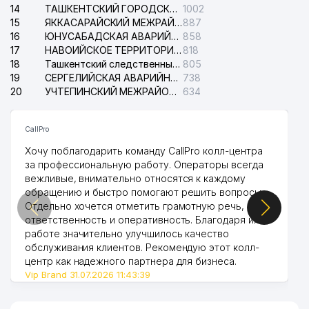
14
ТАШКЕНТСКИЙ ГОРОДСКОЙ СУД ПО ГРАЖДАНСКИМ ДЕЛАМ
1002
15
ЯККАСАРАЙСКИЙ МЕЖРАЙОННЫЙ СУД ПО ГРАЖДАНСКИМ ДЕЛАМ
887
16
ЮНУСАБАДСКАЯ АВАРИЙНАЯ СЛУЖБА ЭЛЕКТРОСЕТИ
858
17
НАВОИЙСКОЕ ТЕРРИТОРИАЛЬНОЕ ПРЕДПРИЯТИЕ ЭЛЕКТРОСЕТИ АО
818
18
Ташкентский следственный изолятор
805
19
СЕРГЕЛИЙСКАЯ АВАРИЙНАЯ СЛУЖБА ЭЛЕКТРОСЕТИ
738
20
УЧТЕПИНСКИЙ МЕЖРАЙОННЫЙ СУД ПО ГРАЖДАНСКИМ ДЕЛАМ
634
CallPro
Хочу поблагодарить команду CallPro колл-центра
за профессиональную работу. Операторы всегда
вежливые, внимательно относятся к каждому
обращению и быстро помогают решить вопросы.
Отдельно хочется отметить грамотную речь,
ответственность и оперативность. Благодаря их
работе значительно улучшилось качество
обслуживания клиентов. Рекомендую этот колл-
центр как надежного партнера для бизнеса.
Vip Brand 31.07.2026 11:43:39