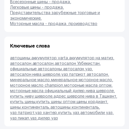
Всесезонные шины - продажа
,
Легковые шины - продажа
,
Представительства зарубежные торговые и
экономические
,
Моторные масла - продажа, производство
Ключевые слова
автошины
,
аккумулятор varta
,
аккумулятор на матиз
,
автосалон
,
автосалон
,
автосалон Узбекистан
,
официальные автосалоны
,
автосалон уаз
,
автосалон нива шевроле
,
уаз патриот автосалон
,
минеральное масло
,
минеральное моторное масло
,
моторное масло champion
,
моторные масла оптом
,
моторные масла официальный дилер
,
нива шевроле
,
купить ниву шевроле
,
адрес шевроле нива в Ташкент
,
купить шины
,
купить шины оптом
,
шины кордиант
,
шины континенталь
,
автошины континенталь
,
уаз патриот
,
уаз хантер
,
купить уаз
,
автомобили уаз
,
уаз пикап
,
уаз
,
дилер уаз