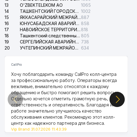
13
O'ZBEKTELEKOM АО
1065
14
ТАШКЕНТСКИЙ ГОРОДСКОЙ СУД ПО ГРАЖДАНСКИМ ДЕЛАМ
1002
15
ЯККАСАРАЙСКИЙ МЕЖРАЙОННЫЙ СУД ПО ГРАЖДАНСКИМ ДЕЛАМ
887
16
ЮНУСАБАДСКАЯ АВАРИЙНАЯ СЛУЖБА ЭЛЕКТРОСЕТИ
858
17
НАВОИЙСКОЕ ТЕРРИТОРИАЛЬНОЕ ПРЕДПРИЯТИЕ ЭЛЕКТРОСЕТИ АО
818
18
Ташкентский следственный изолятор
805
19
СЕРГЕЛИЙСКАЯ АВАРИЙНАЯ СЛУЖБА ЭЛЕКТРОСЕТИ
738
20
УЧТЕПИНСКИЙ МЕЖРАЙОННЫЙ СУД ПО ГРАЖДАНСКИМ ДЕЛАМ
634
CallPro
Хочу поблагодарить команду CallPro колл-центра
за профессиональную работу. Операторы всегда
вежливые, внимательно относятся к каждому
обращению и быстро помогают решить вопросы.
Отдельно хочется отметить грамотную речь,
ответственность и оперативность. Благодаря их
работе значительно улучшилось качество
обслуживания клиентов. Рекомендую этот колл-
центр как надежного партнера для бизнеса.
Vip Brand 31.07.2026 11:43:39