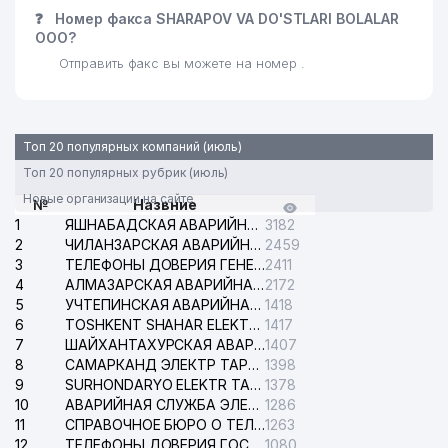
❓
Номер факса SHARAPOV VA DO'STLARI BOLALAR
ООО?
Отправить факс вы можете на номер .
Топ 20 популярных компаний (июль)
Топ 20 популярных рубрик (июль)
Новые организации на сайте
№
Назвние
1
ЯШНАБАДСКАЯ АВАРИЙНАЯ СЛУЖБА ЭЛЕКТРОСЕТИ
3182
2
ЧИЛАНЗАРСКАЯ АВАРИЙНАЯ СЛУЖБА ЭЛЕКТРОСЕТИ
2459
3
ТЕЛЕФОНЫ ДОВЕРИЯ ГЕНЕРАЛЬНОЙ ПРОКУРАТУРЫ РЕСПУБЛИКИ УЗБЕКИСТАН
2411
4
АЛМАЗАРСКАЯ АВАРИЙНАЯ СЛУЖБА ЭЛЕКТРОСЕТИ
2172
5
УЧТЕПИНСКАЯ АВАРИЙНАЯ СЛУЖБА ЭЛЕКТРОСЕТИ
1418
6
TOSHKENT SHAHAR ELEKTR TARMOQLARI KORXONASI АО
1417
7
ШАЙХАНТАХУРСКАЯ АВАРИЙНАЯ СЛУЖБА ЭЛЕКТРОСЕТИ
1407
8
САМАРКАНД ЭЛЕКТР ТАРМОКЛАРИ АО
1398
9
SURHONDARYO ELEKTR TARMOKLARI АО
1378
10
АВАРИЙНАЯ СЛУЖБА ЭЛЕКТРОСЕТИ ТАШКЕНТСКОГО РАЙОНА
1286
11
СПРАВОЧНОЕ БЮРО О ТЕЛЕФОНАХ ОРГАНИЗАЦИЙ г. ТАШКЕНТА
1263
12
ТЕЛЕФОНЫ ДОВЕРИЯ ГОСУДАРСТВЕННОГО ЦЕНТРА ТЕСТИРОВАНИЯ
1080