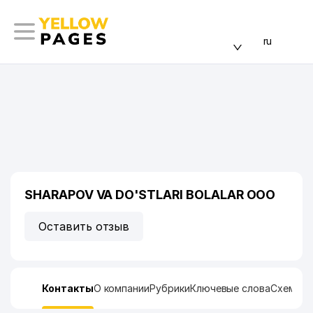
ru
SHARAPOV VA DO'STLARI BOLALAR ООО
Оставить отзыв
Контакты
О компании
Рубрики
Ключевые слова
Схема п