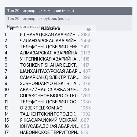
Топ 20 популярных компаний (июль)
Топ 20 популярных рубрик (июль)
Новые организации на сайте
№
Назвние
1
ЯШНАБАДСКАЯ АВАРИЙНАЯ СЛУЖБА ЭЛЕКТРОСЕТИ
3182
2
ЧИЛАНЗАРСКАЯ АВАРИЙНАЯ СЛУЖБА ЭЛЕКТРОСЕТИ
2459
3
ТЕЛЕФОНЫ ДОВЕРИЯ ГЕНЕРАЛЬНОЙ ПРОКУРАТУРЫ РЕСПУБЛИКИ УЗБЕКИСТАН
2411
4
АЛМАЗАРСКАЯ АВАРИЙНАЯ СЛУЖБА ЭЛЕКТРОСЕТИ
2172
5
УЧТЕПИНСКАЯ АВАРИЙНАЯ СЛУЖБА ЭЛЕКТРОСЕТИ
1418
6
TOSHKENT SHAHAR ELEKTR TARMOQLARI KORXONASI АО
1417
7
ШАЙХАНТАХУРСКАЯ АВАРИЙНАЯ СЛУЖБА ЭЛЕКТРОСЕТИ
1407
8
САМАРКАНД ЭЛЕКТР ТАРМОКЛАРИ АО
1398
9
SURHONDARYO ELEKTR TARMOKLARI АО
1378
10
АВАРИЙНАЯ СЛУЖБА ЭЛЕКТРОСЕТИ ТАШКЕНТСКОГО РАЙОНА
1286
11
СПРАВОЧНОЕ БЮРО О ТЕЛЕФОНАХ ОРГАНИЗАЦИЙ г. ТАШКЕНТА
1263
12
ТЕЛЕФОНЫ ДОВЕРИЯ ГОСУДАРСТВЕННОГО ЦЕНТРА ТЕСТИРОВАНИЯ
1080
13
O'ZBEKTELEKOM АО
1065
14
ТАШКЕНТСКИЙ ГОРОДСКОЙ СУД ПО ГРАЖДАНСКИМ ДЕЛАМ
1002
15
ЯККАСАРАЙСКИЙ МЕЖРАЙОННЫЙ СУД ПО ГРАЖДАНСКИМ ДЕЛАМ
887
16
ЮНУСАБАДСКАЯ АВАРИЙНАЯ СЛУЖБА ЭЛЕКТРОСЕТИ
858
17
НАВОИЙСКОЕ ТЕРРИТОРИАЛЬНОЕ ПРЕДПРИЯТИЕ ЭЛЕКТРОСЕТИ АО
818