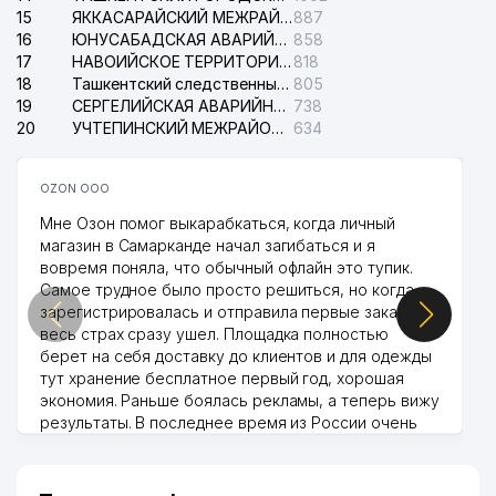
15
ЯККАСАРАЙСКИЙ МЕЖРАЙОННЫЙ СУД ПО ГРАЖДАНСКИМ ДЕЛАМ
887
16
ЮНУСАБАДСКАЯ АВАРИЙНАЯ СЛУЖБА ЭЛЕКТРОСЕТИ
858
17
НАВОИЙСКОЕ ТЕРРИТОРИАЛЬНОЕ ПРЕДПРИЯТИЕ ЭЛЕКТРОСЕТИ АО
818
18
Ташкентский следственный изолятор
805
19
СЕРГЕЛИЙСКАЯ АВАРИЙНАЯ СЛУЖБА ЭЛЕКТРОСЕТИ
738
20
УЧТЕПИНСКИЙ МЕЖРАЙОННЫЙ СУД ПО ГРАЖДАНСКИМ ДЕЛАМ
634
OZON ООО
Мне Озон помог выкарабкаться, когда личный
магазин в Самарканде начал загибаться и я
вовремя поняла, что обычный офлайн это тупик.
Самое трудное было просто решиться, но когда
зарегистрировалась и отправила первые заказы,
весь страх сразу ушел. Площадка полностью
берет на себя доставку до клиентов и для одежды
тут хранение бесплатное первый год, хорошая
экономия. Раньше боялась рекламы, а теперь вижу
результаты. В последнее время из России очень
много заказывают, а вначале только по
Узбекистану брали, но вяло. Удалось раскрутиться,
дальше развиваюсь потихоньку😊