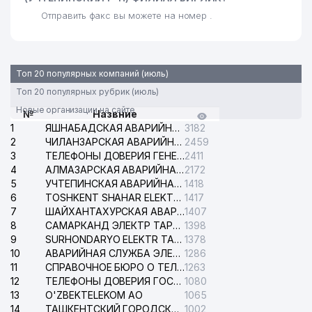
Отправить факс вы можете на номер .
Топ 20 популярных компаний (июль)
Топ 20 популярных рубрик (июль)
Новые организации на сайте
№
Назвние
1
ЯШНАБАДСКАЯ АВАРИЙНАЯ СЛУЖБА ЭЛЕКТРОСЕТИ
3182
2
ЧИЛАНЗАРСКАЯ АВАРИЙНАЯ СЛУЖБА ЭЛЕКТРОСЕТИ
2459
3
ТЕЛЕФОНЫ ДОВЕРИЯ ГЕНЕРАЛЬНОЙ ПРОКУРАТУРЫ РЕСПУБЛИКИ УЗБЕКИСТАН
2411
4
АЛМАЗАРСКАЯ АВАРИЙНАЯ СЛУЖБА ЭЛЕКТРОСЕТИ
2172
5
УЧТЕПИНСКАЯ АВАРИЙНАЯ СЛУЖБА ЭЛЕКТРОСЕТИ
1418
6
TOSHKENT SHAHAR ELEKTR TARMOQLARI KORXONASI АО
1417
7
ШАЙХАНТАХУРСКАЯ АВАРИЙНАЯ СЛУЖБА ЭЛЕКТРОСЕТИ
1407
8
САМАРКАНД ЭЛЕКТР ТАРМОКЛАРИ АО
1398
9
SURHONDARYO ELEKTR TARMOKLARI АО
1378
10
АВАРИЙНАЯ СЛУЖБА ЭЛЕКТРОСЕТИ ТАШКЕНТСКОГО РАЙОНА
1286
11
СПРАВОЧНОЕ БЮРО О ТЕЛЕФОНАХ ОРГАНИЗАЦИЙ г. ТАШКЕНТА
1263
12
ТЕЛЕФОНЫ ДОВЕРИЯ ГОСУДАРСТВЕННОГО ЦЕНТРА ТЕСТИРОВАНИЯ
1080
13
O'ZBEKTELEKOM АО
1065
14
ТАШКЕНТСКИЙ ГОРОДСКОЙ СУД ПО ГРАЖДАНСКИМ ДЕЛАМ
1002