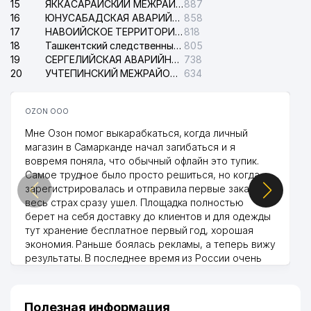
15
ЯККАСАРАЙСКИЙ МЕЖРАЙОННЫЙ СУД ПО ГРАЖДАНСКИМ ДЕЛАМ
887
16
ЮНУСАБАДСКАЯ АВАРИЙНАЯ СЛУЖБА ЭЛЕКТРОСЕТИ
858
17
НАВОИЙСКОЕ ТЕРРИТОРИАЛЬНОЕ ПРЕДПРИЯТИЕ ЭЛЕКТРОСЕТИ АО
818
18
Ташкентский следственный изолятор
805
19
СЕРГЕЛИЙСКАЯ АВАРИЙНАЯ СЛУЖБА ЭЛЕКТРОСЕТИ
738
20
УЧТЕПИНСКИЙ МЕЖРАЙОННЫЙ СУД ПО ГРАЖДАНСКИМ ДЕЛАМ
634
OZON ООО
Мне Озон помог выкарабкаться, когда личный
магазин в Самарканде начал загибаться и я
вовремя поняла, что обычный офлайн это тупик.
Самое трудное было просто решиться, но когда
зарегистрировалась и отправила первые заказы,
весь страх сразу ушел. Площадка полностью
берет на себя доставку до клиентов и для одежды
тут хранение бесплатное первый год, хорошая
экономия. Раньше боялась рекламы, а теперь вижу
результаты. В последнее время из России очень
много заказывают, а вначале только по
Узбекистану брали, но вяло. Удалось раскрутиться,
дальше развиваюсь потихоньку😊
Полезная информация