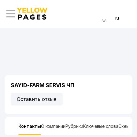
ru
SAYID-FARM SERVIS ЧП
Оставить отзыв
Контакты
О компании
Рубрики
Ключевые слова
Схема п