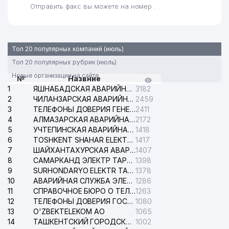
Отправить факс вы можете на номер .
Топ 20 популярных компаний (июль)
Топ 20 популярных рубрик (июль)
Новые организации на сайте
№
Назвние
1
ЯШНАБАДСКАЯ АВАРИЙНАЯ СЛУЖБА ЭЛЕКТРОСЕТИ
3182
2
ЧИЛАНЗАРСКАЯ АВАРИЙНАЯ СЛУЖБА ЭЛЕКТРОСЕТИ
2459
3
ТЕЛЕФОНЫ ДОВЕРИЯ ГЕНЕРАЛЬНОЙ ПРОКУРАТУРЫ РЕСПУБЛИКИ УЗБЕКИСТАН
2411
4
АЛМАЗАРСКАЯ АВАРИЙНАЯ СЛУЖБА ЭЛЕКТРОСЕТИ
2172
5
УЧТЕПИНСКАЯ АВАРИЙНАЯ СЛУЖБА ЭЛЕКТРОСЕТИ
1418
6
TOSHKENT SHAHAR ELEKTR TARMOQLARI KORXONASI АО
1417
7
ШАЙХАНТАХУРСКАЯ АВАРИЙНАЯ СЛУЖБА ЭЛЕКТРОСЕТИ
1407
8
САМАРКАНД ЭЛЕКТР ТАРМОКЛАРИ АО
1398
9
SURHONDARYO ELEKTR TARMOKLARI АО
1378
10
АВАРИЙНАЯ СЛУЖБА ЭЛЕКТРОСЕТИ ТАШКЕНТСКОГО РАЙОНА
1286
11
СПРАВОЧНОЕ БЮРО О ТЕЛЕФОНАХ ОРГАНИЗАЦИЙ г. ТАШКЕНТА
1263
12
ТЕЛЕФОНЫ ДОВЕРИЯ ГОСУДАРСТВЕННОГО ЦЕНТРА ТЕСТИРОВАНИЯ
1080
13
O'ZBEKTELEKOM АО
1065
14
ТАШКЕНТСКИЙ ГОРОДСКОЙ СУД ПО ГРАЖДАНСКИМ ДЕЛАМ
1002