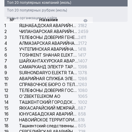
Топ 20 популярных компаний (июль)
Топ 20 популярных рубрик (июль)
Новые организации на сайте
№
Назвние
1
ЯШНАБАДСКАЯ АВАРИЙНАЯ СЛУЖБА ЭЛЕКТРОСЕТИ
3182
2
ЧИЛАНЗАРСКАЯ АВАРИЙНАЯ СЛУЖБА ЭЛЕКТРОСЕТИ
2459
3
ТЕЛЕФОНЫ ДОВЕРИЯ ГЕНЕРАЛЬНОЙ ПРОКУРАТУРЫ РЕСПУБЛИКИ УЗБЕКИСТАН
2411
4
АЛМАЗАРСКАЯ АВАРИЙНАЯ СЛУЖБА ЭЛЕКТРОСЕТИ
2172
5
УЧТЕПИНСКАЯ АВАРИЙНАЯ СЛУЖБА ЭЛЕКТРОСЕТИ
1418
6
TOSHKENT SHAHAR ELEKTR TARMOQLARI KORXONASI АО
1417
7
ШАЙХАНТАХУРСКАЯ АВАРИЙНАЯ СЛУЖБА ЭЛЕКТРОСЕТИ
1407
8
САМАРКАНД ЭЛЕКТР ТАРМОКЛАРИ АО
1398
9
SURHONDARYO ELEKTR TARMOKLARI АО
1378
10
АВАРИЙНАЯ СЛУЖБА ЭЛЕКТРОСЕТИ ТАШКЕНТСКОГО РАЙОНА
1286
11
СПРАВОЧНОЕ БЮРО О ТЕЛЕФОНАХ ОРГАНИЗАЦИЙ г. ТАШКЕНТА
1263
12
ТЕЛЕФОНЫ ДОВЕРИЯ ГОСУДАРСТВЕННОГО ЦЕНТРА ТЕСТИРОВАНИЯ
1080
13
O'ZBEKTELEKOM АО
1065
14
ТАШКЕНТСКИЙ ГОРОДСКОЙ СУД ПО ГРАЖДАНСКИМ ДЕЛАМ
1002
15
ЯККАСАРАЙСКИЙ МЕЖРАЙОННЫЙ СУД ПО ГРАЖДАНСКИМ ДЕЛАМ
887
16
ЮНУСАБАДСКАЯ АВАРИЙНАЯ СЛУЖБА ЭЛЕКТРОСЕТИ
858
17
НАВОИЙСКОЕ ТЕРРИТОРИАЛЬНОЕ ПРЕДПРИЯТИЕ ЭЛЕКТРОСЕТИ АО
818
18
Ташкентский следственный изолятор
805
19
СЕРГЕЛИЙСКАЯ АВАРИЙНАЯ СЛУЖБА ЭЛЕКТРОСЕТИ
738