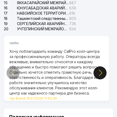
15
ЯККАСАРАЙСКИЙ МЕЖРАЙОННЫЙ СУД ПО ГРАЖДАНСКИМ ДЕЛАМ
887
16
ЮНУСАБАДСКАЯ АВАРИЙНАЯ СЛУЖБА ЭЛЕКТРОСЕТИ
858
17
НАВОИЙСКОЕ ТЕРРИТОРИАЛЬНОЕ ПРЕДПРИЯТИЕ ЭЛЕКТРОСЕТИ АО
818
18
Ташкентский следственный изолятор
805
19
СЕРГЕЛИЙСКАЯ АВАРИЙНАЯ СЛУЖБА ЭЛЕКТРОСЕТИ
738
20
УЧТЕПИНСКИЙ МЕЖРАЙОННЫЙ СУД ПО ГРАЖДАНСКИМ ДЕЛАМ
634
CallPro
Хочу поблагодарить команду CallPro колл-центра
за профессиональную работу. Операторы всегда
вежливые, внимательно относятся к каждому
обращению и быстро помогают решить вопросы.
Отдельно хочется отметить грамотную речь,
ответственность и оперативность. Благодаря их
работе значительно улучшилось качество
обслуживания клиентов. Рекомендую этот колл-
центр как надежного партнера для бизнеса.
Vip Brand 31.07.2026 11:43:39
Полезная информация