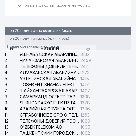
Отправить факс вы можете на номер .
Топ 20 популярных компаний (июль)
Топ 20 популярных рубрик (июль)
Новые организации на сайте
№
Назвние
1
ЯШНАБАДСКАЯ АВАРИЙНАЯ СЛУЖБА ЭЛЕКТРОСЕТИ
3182
2
ЧИЛАНЗАРСКАЯ АВАРИЙНАЯ СЛУЖБА ЭЛЕКТРОСЕТИ
2459
3
ТЕЛЕФОНЫ ДОВЕРИЯ ГЕНЕРАЛЬНОЙ ПРОКУРАТУРЫ РЕСПУБЛИКИ УЗБЕКИСТАН
2411
4
АЛМАЗАРСКАЯ АВАРИЙНАЯ СЛУЖБА ЭЛЕКТРОСЕТИ
2172
5
УЧТЕПИНСКАЯ АВАРИЙНАЯ СЛУЖБА ЭЛЕКТРОСЕТИ
1418
6
TOSHKENT SHAHAR ELEKTR TARMOQLARI KORXONASI АО
1417
7
ШАЙХАНТАХУРСКАЯ АВАРИЙНАЯ СЛУЖБА ЭЛЕКТРОСЕТИ
1407
8
САМАРКАНД ЭЛЕКТР ТАРМОКЛАРИ АО
1398
9
SURHONDARYO ELEKTR TARMOKLARI АО
1378
10
АВАРИЙНАЯ СЛУЖБА ЭЛЕКТРОСЕТИ ТАШКЕНТСКОГО РАЙОНА
1286
11
СПРАВОЧНОЕ БЮРО О ТЕЛЕФОНАХ ОРГАНИЗАЦИЙ г. ТАШКЕНТА
1263
12
ТЕЛЕФОНЫ ДОВЕРИЯ ГОСУДАРСТВЕННОГО ЦЕНТРА ТЕСТИРОВАНИЯ
1080
13
O'ZBEKTELEKOM АО
1065
14
ТАШКЕНТСКИЙ ГОРОДСКОЙ СУД ПО ГРАЖДАНСКИМ ДЕЛАМ
1002