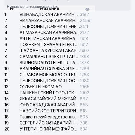
Новые организации на сайте
№
Назвние
1
ЯШНАБАДСКАЯ АВАРИЙНАЯ СЛУЖБА ЭЛЕКТРОСЕТИ
3182
2
ЧИЛАНЗАРСКАЯ АВАРИЙНАЯ СЛУЖБА ЭЛЕКТРОСЕТИ
2459
3
ТЕЛЕФОНЫ ДОВЕРИЯ ГЕНЕРАЛЬНОЙ ПРОКУРАТУРЫ РЕСПУБЛИКИ УЗБЕКИСТАН
2411
4
АЛМАЗАРСКАЯ АВАРИЙНАЯ СЛУЖБА ЭЛЕКТРОСЕТИ
2172
5
УЧТЕПИНСКАЯ АВАРИЙНАЯ СЛУЖБА ЭЛЕКТРОСЕТИ
1418
6
TOSHKENT SHAHAR ELEKTR TARMOQLARI KORXONASI АО
1417
7
ШАЙХАНТАХУРСКАЯ АВАРИЙНАЯ СЛУЖБА ЭЛЕКТРОСЕТИ
1407
8
САМАРКАНД ЭЛЕКТР ТАРМОКЛАРИ АО
1398
9
SURHONDARYO ELEKTR TARMOKLARI АО
1378
10
АВАРИЙНАЯ СЛУЖБА ЭЛЕКТРОСЕТИ ТАШКЕНТСКОГО РАЙОНА
1286
11
СПРАВОЧНОЕ БЮРО О ТЕЛЕФОНАХ ОРГАНИЗАЦИЙ г. ТАШКЕНТА
1263
12
ТЕЛЕФОНЫ ДОВЕРИЯ ГОСУДАРСТВЕННОГО ЦЕНТРА ТЕСТИРОВАНИЯ
1080
13
O'ZBEKTELEKOM АО
1065
14
ТАШКЕНТСКИЙ ГОРОДСКОЙ СУД ПО ГРАЖДАНСКИМ ДЕЛАМ
1002
15
ЯККАСАРАЙСКИЙ МЕЖРАЙОННЫЙ СУД ПО ГРАЖДАНСКИМ ДЕЛАМ
887
16
ЮНУСАБАДСКАЯ АВАРИЙНАЯ СЛУЖБА ЭЛЕКТРОСЕТИ
858
17
НАВОИЙСКОЕ ТЕРРИТОРИАЛЬНОЕ ПРЕДПРИЯТИЕ ЭЛЕКТРОСЕТИ АО
818
18
Ташкентский следственный изолятор
805
19
СЕРГЕЛИЙСКАЯ АВАРИЙНАЯ СЛУЖБА ЭЛЕКТРОСЕТИ
738
20
УЧТЕПИНСКИЙ МЕЖРАЙОННЫЙ СУД ПО ГРАЖДАНСКИМ ДЕЛАМ
634