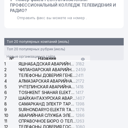
ПРОФЕССИОНАЛЬНЫЙ КОЛЛЕДЖ ТЕЛЕВИДЕНИЯ И
РАДИО?
Отправить факс вы можете на номер .
Топ 20 популярных компаний (июль)
Топ 20 популярных рубрик (июль)
Новые организации на сайте
№
Назвние
1
ЯШНАБАДСКАЯ АВАРИЙНАЯ СЛУЖБА ЭЛЕКТРОСЕТИ
3182
2
ЧИЛАНЗАРСКАЯ АВАРИЙНАЯ СЛУЖБА ЭЛЕКТРОСЕТИ
2459
3
ТЕЛЕФОНЫ ДОВЕРИЯ ГЕНЕРАЛЬНОЙ ПРОКУРАТУРЫ РЕСПУБЛИКИ УЗБЕКИСТАН
2411
4
АЛМАЗАРСКАЯ АВАРИЙНАЯ СЛУЖБА ЭЛЕКТРОСЕТИ
2172
5
УЧТЕПИНСКАЯ АВАРИЙНАЯ СЛУЖБА ЭЛЕКТРОСЕТИ
1418
6
TOSHKENT SHAHAR ELEKTR TARMOQLARI KORXONASI АО
1417
7
ШАЙХАНТАХУРСКАЯ АВАРИЙНАЯ СЛУЖБА ЭЛЕКТРОСЕТИ
1407
8
САМАРКАНД ЭЛЕКТР ТАРМОКЛАРИ АО
1398
9
SURHONDARYO ELEKTR TARMOKLARI АО
1378
10
АВАРИЙНАЯ СЛУЖБА ЭЛЕКТРОСЕТИ ТАШКЕНТСКОГО РАЙОНА
1286
11
СПРАВОЧНОЕ БЮРО О ТЕЛЕФОНАХ ОРГАНИЗАЦИЙ г. ТАШКЕНТА
1263
12
ТЕЛЕФОНЫ ДОВЕРИЯ ГОСУДАРСТВЕННОГО ЦЕНТРА ТЕСТИРОВАНИЯ
1080