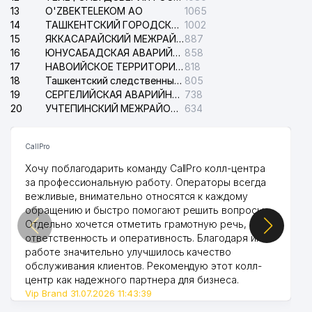
13
O'ZBEKTELEKOM АО
1065
14
ТАШКЕНТСКИЙ ГОРОДСКОЙ СУД ПО ГРАЖДАНСКИМ ДЕЛАМ
1002
15
ЯККАСАРАЙСКИЙ МЕЖРАЙОННЫЙ СУД ПО ГРАЖДАНСКИМ ДЕЛАМ
887
16
ЮНУСАБАДСКАЯ АВАРИЙНАЯ СЛУЖБА ЭЛЕКТРОСЕТИ
858
17
НАВОИЙСКОЕ ТЕРРИТОРИАЛЬНОЕ ПРЕДПРИЯТИЕ ЭЛЕКТРОСЕТИ АО
818
18
Ташкентский следственный изолятор
805
19
СЕРГЕЛИЙСКАЯ АВАРИЙНАЯ СЛУЖБА ЭЛЕКТРОСЕТИ
738
20
УЧТЕПИНСКИЙ МЕЖРАЙОННЫЙ СУД ПО ГРАЖДАНСКИМ ДЕЛАМ
634
CallPro
Хочу поблагодарить команду CallPro колл-центра
за профессиональную работу. Операторы всегда
вежливые, внимательно относятся к каждому
обращению и быстро помогают решить вопросы.
Отдельно хочется отметить грамотную речь,
ответственность и оперативность. Благодаря их
работе значительно улучшилось качество
обслуживания клиентов. Рекомендую этот колл-
центр как надежного партнера для бизнеса.
Vip Brand 31.07.2026 11:43:39