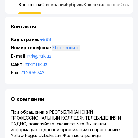
Контакты
О компании
Рубрики
Ключевые слова
Схема п
Контакты
Код страны:
+998
Номер телефона:
71 позвонить
E-mail:
rtrk@rtrk.uz
Сайт:
rtrk.mttk.uz
Fax:
71 2956742
О компании
При обращении в РЕСПУБЛИКАНСКИЙ
ПРОФЕССИОНАЛЬНЫЙ КОЛЛЕДЖ ТЕЛЕВИДЕНИЯ И
РАДИО, пожалуйста, скажите, что Вы нашли
информацию о данной организации в справочнике
Yellow Pages Uzbekistan Желтые страницы