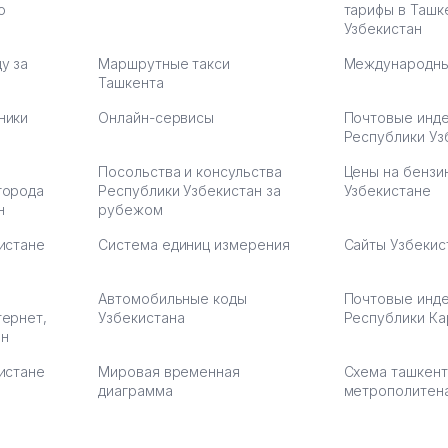
ю
тарифы в Ташк
Узбекистан
у за
Маршрутные такси
Международны
Ташкента
ники
Онлайн-сервисы
Почтовые инд
Республики Уз
Посольства и консульства
Цены на бензи
города
Республики Узбекистан за
Узбекистане
н
рубежом
истане
Система единиц измерения
Сайты Узбекис
Автомобильные коды
Почтовые инд
тернет,
Узбекистана
Республики Ка
ан
истане
Мировая временная
Схема ташкент
диаграмма
метрополитен