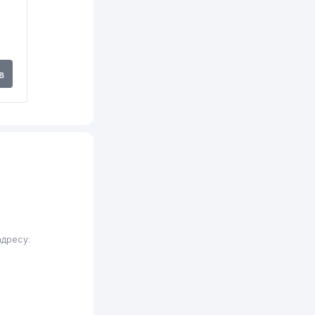
в
дресу: