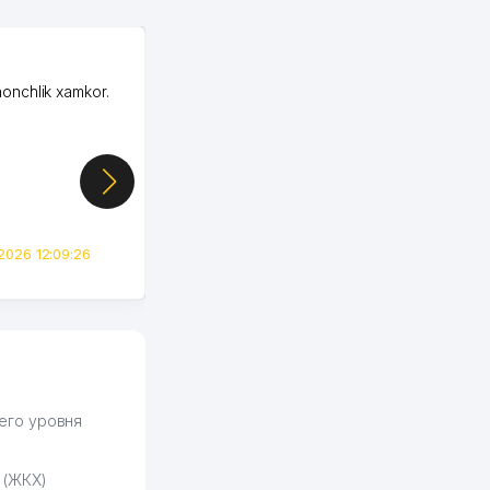
OZON ООО
honchlik xamkor.
Зашел на Озон в
Узбекистане почти
случайно, когда коллега
показал свой кабинет и
цифры, так что я буквально
сразу загорелся этой
идеей. Регистрация заняла
всего вечер, а договор там
2026 12:09:26
вполне понятный и нет этих
всяких замудреных
юридических
формулировок. Первое
время сильно тупил с
продвижением, но в итоге
разобрался. Озон как раз
получает свои 50 кликов на
его уровня
обучение и цена потом
держится ровно около
 (ЖКХ)
ставки. Работать на