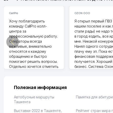
CallPro
OZON ООО
Хочу поблагодарить
Я открыл первый ПВЗ 
команду CallPro колл-
нашем поселке и как
центра за
стали рады) не надо 
профессиональную работу.
в город ездить, все и
Операторы всегда
мне. Никакой конкуре
вежливые, внимательно
Нанял одного сотрудн
относятся к каждому
плачу ему зп. Пока ес
обращению и быстро
финансовая поддержк
помогают решить вопросы.
получается. Хороший
Отдельно хочется отметить
бизнес. Система Озо
грамотную речь,
сама делает отчеты.
ответственность и
Другой конкурент в 
оперативность. Благодаря
поселке вряд ли откр
их работе значительно
потому что видно на 
Полезная информация
улучшилось качество
Озона для Узбекистан
обслуживания клиентов.
тут у нас уже есть ПВ
Автобусные маршруты
Памятка для абитур
Рекомендую этот колл-
Ташкента
Выгодное дело и
центр как надежного
спокойное.
Выставки-2022 в Ташкенте,
Рейтинг стран мира 
партнера для бизнеса.
Марат 27.07.2026 08:00