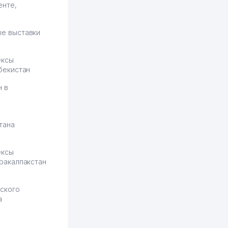
енте,
площадке нравится, здесь
рынок сбыта шире и заказы
идут стабильно.
е выставки
Урад 21.07.2026 08:47:51
ексы
бекистан
н в
тана
ексы
ракалпакстан
ского
а