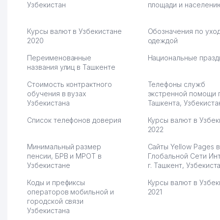
Узбекистан
площади и населени
Vip Brand 31.07.2026 11:43:39
Курсы валют в Узбекистане
Обозначения по уход
2020
одеждой
Переименованные
Национальные празд
названия улиц в Ташкенте
Стоимость контрактного
Телефоны служб
обучения в вузах
экстренной помощи 
Узбекистана
Ташкента, Узбекиста
Список телефонов доверия
Курсы валют в Узбек
2022
Минимальный размер
Сайты Yellow Pages в
пенсии, БРВ и МРОТ в
Глобальной Сети Ин
Узбекистане
г. Ташкент, Узбекист
Коды и префиксы
Курсы валют в Узбек
операторов мобильной и
2021
городской связи
Узбекистана