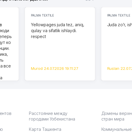
PALMA TEXTILE
PALMA TEXTILE
в
Yellowpages juda tez, aniq,
Juda zo’r, is
 люди
qulay va sifatlik ishlaydi.
теперь
respect
дут ко
нции.
ика,
ть
а все
Murod 24.07.2026 19:11:27
Ruslan 22.07.
на
моем
оется,
карте
а что
З.
иентов
Расстояние между
Домены верхн
городами Узбекистана
стран мира
по
Карта Ташкента
Коммунальные
:37