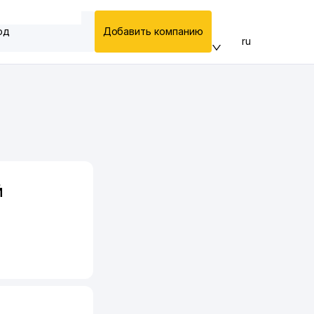
од
Добавить компанию
ru
Й