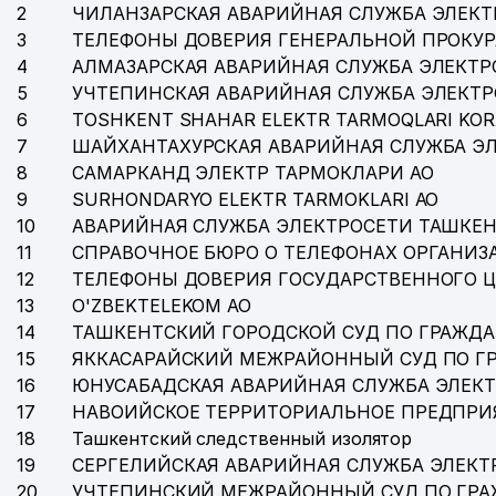
2
ЧИЛАНЗАРСКАЯ АВАРИЙНАЯ СЛУЖБА ЭЛЕКТ
3
ТЕЛЕФОНЫ ДОВЕРИЯ ГЕНЕРАЛЬНОЙ ПРОКУР
4
АЛМАЗАРСКАЯ АВАРИЙНАЯ СЛУЖБА ЭЛЕКТР
5
УЧТЕПИНСКАЯ АВАРИЙНАЯ СЛУЖБА ЭЛЕКТ
6
TOSHKENT SHAHAR ELEKTR TARMOQLARI KOR
7
ШАЙХАНТАХУРСКАЯ АВАРИЙНАЯ СЛУЖБА Э
8
САМАРКАНД ЭЛЕКТР ТАРМОКЛАРИ АО
9
SURHONDARYO ELEKTR TARMOKLARI АО
10
АВАРИЙНАЯ СЛУЖБА ЭЛЕКТРОСЕТИ ТАШКЕН
11
СПРАВОЧНОЕ БЮРО О ТЕЛЕФОНАХ ОРГАНИЗА
12
ТЕЛЕФОНЫ ДОВЕРИЯ ГОСУДАРСТВЕННОГО 
13
O'ZBEKTELEKOM АО
14
ТАШКЕНТСКИЙ ГОРОДСКОЙ СУД ПО ГРАЖД
15
ЯККАСАРАЙСКИЙ МЕЖРАЙОННЫЙ СУД ПО Г
16
ЮНУСАБАДСКАЯ АВАРИЙНАЯ СЛУЖБА ЭЛЕК
17
НАВОИЙСКОЕ ТЕРРИТОРИАЛЬНОЕ ПРЕДПРИ
18
Ташкентский следственный изолятор
19
СЕРГЕЛИЙСКАЯ АВАРИЙНАЯ СЛУЖБА ЭЛЕКТ
20
УЧТЕПИНСКИЙ МЕЖРАЙОННЫЙ СУД ПО ГР