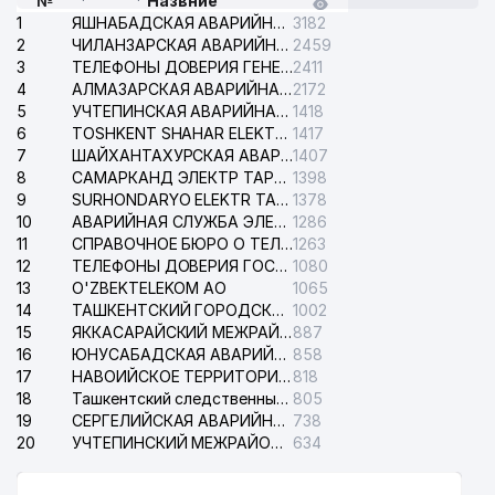
№
Назвние
1
ЯШНАБАДСКАЯ АВАРИЙНАЯ СЛУЖБА ЭЛЕКТРОСЕТИ
3182
2
ЧИЛАНЗАРСКАЯ АВАРИЙНАЯ СЛУЖБА ЭЛЕКТРОСЕТИ
2459
3
ТЕЛЕФОНЫ ДОВЕРИЯ ГЕНЕРАЛЬНОЙ ПРОКУРАТУРЫ РЕСПУБЛИКИ УЗБЕКИСТАН
2411
4
АЛМАЗАРСКАЯ АВАРИЙНАЯ СЛУЖБА ЭЛЕКТРОСЕТИ
2172
5
УЧТЕПИНСКАЯ АВАРИЙНАЯ СЛУЖБА ЭЛЕКТРОСЕТИ
1418
6
TOSHKENT SHAHAR ELEKTR TARMOQLARI KORXONASI АО
1417
7
ШАЙХАНТАХУРСКАЯ АВАРИЙНАЯ СЛУЖБА ЭЛЕКТРОСЕТИ
1407
8
САМАРКАНД ЭЛЕКТР ТАРМОКЛАРИ АО
1398
9
SURHONDARYO ELEKTR TARMOKLARI АО
1378
10
АВАРИЙНАЯ СЛУЖБА ЭЛЕКТРОСЕТИ ТАШКЕНТСКОГО РАЙОНА
1286
11
СПРАВОЧНОЕ БЮРО О ТЕЛЕФОНАХ ОРГАНИЗАЦИЙ г. ТАШКЕНТА
1263
12
ТЕЛЕФОНЫ ДОВЕРИЯ ГОСУДАРСТВЕННОГО ЦЕНТРА ТЕСТИРОВАНИЯ
1080
13
O'ZBEKTELEKOM АО
1065
14
ТАШКЕНТСКИЙ ГОРОДСКОЙ СУД ПО ГРАЖДАНСКИМ ДЕЛАМ
1002
15
ЯККАСАРАЙСКИЙ МЕЖРАЙОННЫЙ СУД ПО ГРАЖДАНСКИМ ДЕЛАМ
887
16
ЮНУСАБАДСКАЯ АВАРИЙНАЯ СЛУЖБА ЭЛЕКТРОСЕТИ
858
17
НАВОИЙСКОЕ ТЕРРИТОРИАЛЬНОЕ ПРЕДПРИЯТИЕ ЭЛЕКТРОСЕТИ АО
818
18
Ташкентский следственный изолятор
805
19
СЕРГЕЛИЙСКАЯ АВАРИЙНАЯ СЛУЖБА ЭЛЕКТРОСЕТИ
738
20
УЧТЕПИНСКИЙ МЕЖРАЙОННЫЙ СУД ПО ГРАЖДАНСКИМ ДЕЛАМ
634