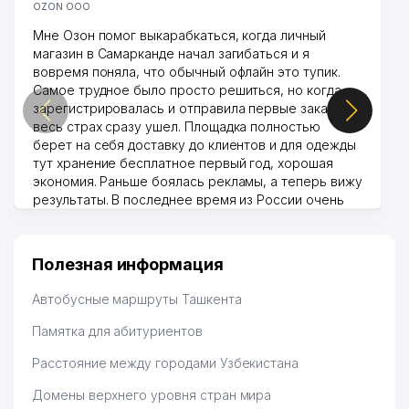
OZON ООО
Мне Озон помог выкарабкаться, когда личный
магазин в Самарканде начал загибаться и я
вовремя поняла, что обычный офлайн это тупик.
Самое трудное было просто решиться, но когда
зарегистрировалась и отправила первые заказы,
весь страх сразу ушел. Площадка полностью
берет на себя доставку до клиентов и для одежды
тут хранение бесплатное первый год, хорошая
экономия. Раньше боялась рекламы, а теперь вижу
результаты. В последнее время из России очень
много заказывают, а вначале только по
Узбекистану брали, но вяло. Удалось раскрутиться,
дальше развиваюсь потихоньку😊
Полезная информация
Hamida 03.08.2026 12:45:39
Автобусные маршруты Ташкента
Памятка для абитуриентов
Расстояние между городами Узбекистана
Домены верхнего уровня стран мира