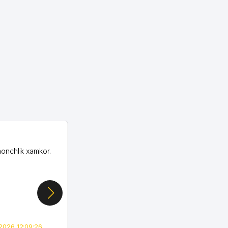
OZON ООО
honchlik xamkor.
Зашел на Озон в
Узбекистане почти
случайно, когда коллега
показал свой кабинет и
цифры, так что я буквально
сразу загорелся этой
идеей. Регистрация заняла
всего вечер, а договор там
2026 12:09:26