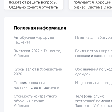
помогают решить вопросы.
получается. Хороший
Отдельно хочется отметить
бизнес. Система Озо
грамотную речь,
сама делает отчеты.
ответственность и
Другой конкурент в 
оперативность. Благодаря
поселке вряд ли откр
их работе значительно
потому что видно на 
Полезная информация
улучшилось качество
Озона для Узбекистан
обслуживания клиентов.
тут у нас уже есть ПВ
Автобусные маршруты
Памятка для абитур
Рекомендую этот колл-
Ташкента
Выгодное дело и
центр как надежного
спокойное.
Выставки-2022 в Ташкенте,
Рейтинг стран мира 
партнера для бизнеса.
Марат 27.07.2026 08:00
Узбекистан
площади и населени
Vip Brand 31.07.2026 11:43:39
Курсы валют в Узбекистане
Обозначения по уход
2020
одеждой
Переименованные
Национальные празд
названия улиц в Ташкенте
Стоимость контрактного
Телефоны служб
обучения в вузах
экстренной помощи 
Узбекистана
Ташкента, Узбекиста