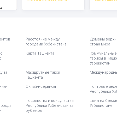
на
моем
оется,
карте
а что
З.
иентов
Расстояние между
Домены верхн
городами Узбекистана
стран мира
по
Карта Ташкента
Коммунальные
:37
ю
тарифы в Ташк
Узбекистан
у за
Маршрутные такси
Международны
Ташкента
ники
Онлайн-сервисы
Почтовые инд
Республики Уз
Посольства и консульства
Цены на бензи
города
Республики Узбекистан за
Узбекистане
н
рубежом