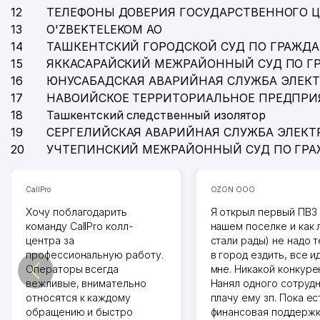
12
ТЕЛЕФОНЫ ДОВЕРИЯ ГОСУДАРСТВЕННОГО 
13
O'ZBEKTELEKOM АО
14
ТАШКЕНТСКИЙ ГОРОДСКОЙ СУД ПО ГРАЖД
15
ЯККАСАРАЙСКИЙ МЕЖРАЙОННЫЙ СУД ПО Г
16
ЮНУСАБАДСКАЯ АВАРИЙНАЯ СЛУЖБА ЭЛЕК
17
НАВОИЙСКОЕ ТЕРРИТОРИАЛЬНОЕ ПРЕДПРИ
18
Ташкентский следственный изолятор
19
СЕРГЕЛИЙСКАЯ АВАРИЙНАЯ СЛУЖБА ЭЛЕКТ
20
УЧТЕПИНСКИЙ МЕЖРАЙОННЫЙ СУД ПО ГР
CallPro
OZON ООО
Хочу поблагодарить
Я открыл первый ПВЗ 
команду CallPro колл-
нашем поселке и как
центра за
стали рады) не надо 
профессиональную работу.
в город ездить, все и
Операторы всегда
мне. Никакой конкуре
вежливые, внимательно
Нанял одного сотрудн
относятся к каждому
плачу ему зп. Пока ес
обращению и быстро
финансовая поддержк