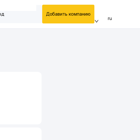
од
Добавить компанию
ru