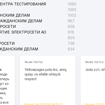
ЦЕНТРА ТЕСТИРОВАНИЯ
1080
1065
АНСКИМ ДЕЛАМ
1002
РАЖДАНСКИМ ДЕЛАМ
887
ТРОСЕТИ
858
ЯТИЕ ЭЛЕКТРОСЕТИ АО
818
805
РОСЕТИ
738
АЖДАНСКИМ ДЕЛАМ
634
PALMA TEXTILE
PALMA TEXTILE
в
Yellowpages juda tez, aniq,
Juda zo’r, is
 люди
qulay va sifatlik ishlaydi.
теперь
respect
дут ко
нции.
ика,
ть
а все
Murod 24.07.2026 19:11:27
Ruslan 22.07.