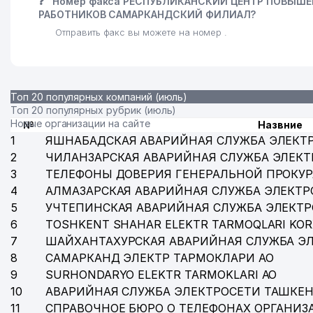
❓
Номер факса РЕСПУБЛИКАНСКИЙ ЦЕНТР ПОВЫШ
РАБОТНИКОВ САМАРКАНДСКИЙ ФИЛИАЛ?
Отправить факс вы можете на номер .
Топ 20 популярных компаний (июль)
Топ 20 популярных рубрик (июль)
Новые организации на сайте
№
Назвние
1
ЯШНАБАДСКАЯ АВАРИЙНАЯ СЛУЖБА ЭЛЕКТ
2
ЧИЛАНЗАРСКАЯ АВАРИЙНАЯ СЛУЖБА ЭЛЕКТ
3
ТЕЛЕФОНЫ ДОВЕРИЯ ГЕНЕРАЛЬНОЙ ПРОКУР
4
АЛМАЗАРСКАЯ АВАРИЙНАЯ СЛУЖБА ЭЛЕКТР
5
УЧТЕПИНСКАЯ АВАРИЙНАЯ СЛУЖБА ЭЛЕКТ
6
TOSHKENT SHAHAR ELEKTR TARMOQLARI KOR
7
ШАЙХАНТАХУРСКАЯ АВАРИЙНАЯ СЛУЖБА Э
8
САМАРКАНД ЭЛЕКТР ТАРМОКЛАРИ АО
9
SURHONDARYO ELEKTR TARMOKLARI АО
10
АВАРИЙНАЯ СЛУЖБА ЭЛЕКТРОСЕТИ ТАШКЕН
11
СПРАВОЧНОЕ БЮРО О ТЕЛЕФОНАХ ОРГАНИЗА