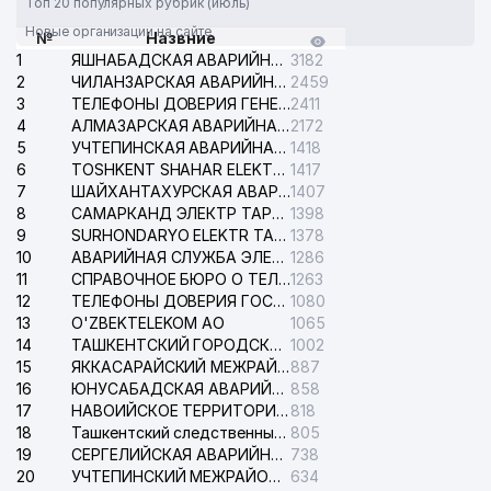
Топ 20 популярных рубрик (июль)
Новые организации на сайте
№
Назвние
1
ЯШНАБАДСКАЯ АВАРИЙНАЯ СЛУЖБА ЭЛЕКТРОСЕТИ
3182
2
ЧИЛАНЗАРСКАЯ АВАРИЙНАЯ СЛУЖБА ЭЛЕКТРОСЕТИ
2459
3
ТЕЛЕФОНЫ ДОВЕРИЯ ГЕНЕРАЛЬНОЙ ПРОКУРАТУРЫ РЕСПУБЛИКИ УЗБЕКИСТАН
2411
4
АЛМАЗАРСКАЯ АВАРИЙНАЯ СЛУЖБА ЭЛЕКТРОСЕТИ
2172
5
УЧТЕПИНСКАЯ АВАРИЙНАЯ СЛУЖБА ЭЛЕКТРОСЕТИ
1418
6
TOSHKENT SHAHAR ELEKTR TARMOQLARI KORXONASI АО
1417
7
ШАЙХАНТАХУРСКАЯ АВАРИЙНАЯ СЛУЖБА ЭЛЕКТРОСЕТИ
1407
8
САМАРКАНД ЭЛЕКТР ТАРМОКЛАРИ АО
1398
9
SURHONDARYO ELEKTR TARMOKLARI АО
1378
10
АВАРИЙНАЯ СЛУЖБА ЭЛЕКТРОСЕТИ ТАШКЕНТСКОГО РАЙОНА
1286
11
СПРАВОЧНОЕ БЮРО О ТЕЛЕФОНАХ ОРГАНИЗАЦИЙ г. ТАШКЕНТА
1263
12
ТЕЛЕФОНЫ ДОВЕРИЯ ГОСУДАРСТВЕННОГО ЦЕНТРА ТЕСТИРОВАНИЯ
1080
13
O'ZBEKTELEKOM АО
1065
14
ТАШКЕНТСКИЙ ГОРОДСКОЙ СУД ПО ГРАЖДАНСКИМ ДЕЛАМ
1002
15
ЯККАСАРАЙСКИЙ МЕЖРАЙОННЫЙ СУД ПО ГРАЖДАНСКИМ ДЕЛАМ
887
16
ЮНУСАБАДСКАЯ АВАРИЙНАЯ СЛУЖБА ЭЛЕКТРОСЕТИ
858
17
НАВОИЙСКОЕ ТЕРРИТОРИАЛЬНОЕ ПРЕДПРИЯТИЕ ЭЛЕКТРОСЕТИ АО
818
18
Ташкентский следственный изолятор
805
19
СЕРГЕЛИЙСКАЯ АВАРИЙНАЯ СЛУЖБА ЭЛЕКТРОСЕТИ
738
20
УЧТЕПИНСКИЙ МЕЖРАЙОННЫЙ СУД ПО ГРАЖДАНСКИМ ДЕЛАМ
634