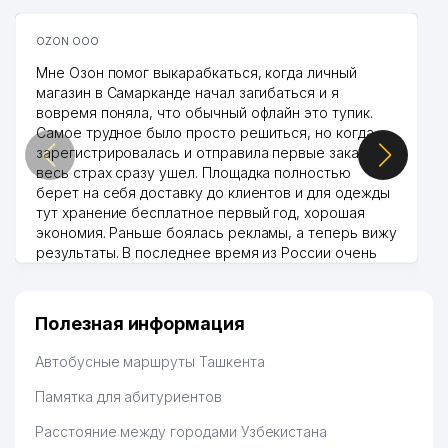
OZON ООО
Мне Озон помог выкарабкаться, когда личный
магазин в Самарканде начал загибаться и я
вовремя поняла, что обычный офлайн это тупик.
Самое трудное было просто решиться, но когда
зарегистрировалась и отправила первые заказы,
весь страх сразу ушел. Площадка полностью
берет на себя доставку до клиентов и для одежды
тут хранение бесплатное первый год, хорошая
экономия. Раньше боялась рекламы, а теперь вижу
результаты. В последнее время из России очень
много заказывают, а вначале только по
Узбекистану брали, но вяло. Удалось раскрутиться,
дальше развиваюсь потихоньку😊
Полезная информация
Hamida 03.08.2026 12:45:39
Автобусные маршруты Ташкента
Памятка для абитуриентов
Расстояние между городами Узбекистана