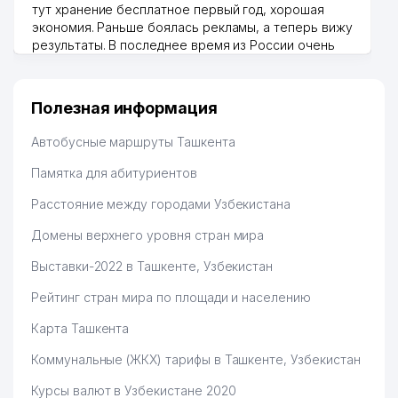
тут хранение бесплатное первый год, хорошая
экономия. Раньше боялась рекламы, а теперь вижу
результаты. В последнее время из России очень
много заказывают, а вначале только по
Узбекистану брали, но вяло. Удалось раскрутиться,
дальше развиваюсь потихоньку😊
Полезная информация
Hamida 03.08.2026 12:45:39
Автобусные маршруты Ташкента
Памятка для абитуриентов
Расстояние между городами Узбекистана
Домены верхнего уровня стран мира
Выставки-2022 в Ташкенте, Узбекистан
Рейтинг стран мира по площади и населению
Карта Ташкента
Коммунальные (ЖКХ) тарифы в Ташкенте, Узбекистан
Курсы валют в Узбекистане 2020