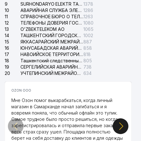
9
SURHONDARYO ELEKTR TARMOKLARI АО
1378
10
АВАРИЙНАЯ СЛУЖБА ЭЛЕКТРОСЕТИ ТАШКЕНТСКОГО РАЙОНА
1286
11
СПРАВОЧНОЕ БЮРО О ТЕЛЕФОНАХ ОРГАНИЗАЦИЙ г. ТАШКЕНТА
1263
12
ТЕЛЕФОНЫ ДОВЕРИЯ ГОСУДАРСТВЕННОГО ЦЕНТРА ТЕСТИРОВАНИЯ
1080
13
O'ZBEKTELEKOM АО
1065
14
ТАШКЕНТСКИЙ ГОРОДСКОЙ СУД ПО ГРАЖДАНСКИМ ДЕЛАМ
1002
15
ЯККАСАРАЙСКИЙ МЕЖРАЙОННЫЙ СУД ПО ГРАЖДАНСКИМ ДЕЛАМ
887
16
ЮНУСАБАДСКАЯ АВАРИЙНАЯ СЛУЖБА ЭЛЕКТРОСЕТИ
858
17
НАВОИЙСКОЕ ТЕРРИТОРИАЛЬНОЕ ПРЕДПРИЯТИЕ ЭЛЕКТРОСЕТИ АО
818
18
Ташкентский следственный изолятор
805
19
СЕРГЕЛИЙСКАЯ АВАРИЙНАЯ СЛУЖБА ЭЛЕКТРОСЕТИ
738
20
УЧТЕПИНСКИЙ МЕЖРАЙОННЫЙ СУД ПО ГРАЖДАНСКИМ ДЕЛАМ
634
OZON ООО
Мне Озон помог выкарабкаться, когда личный
магазин в Самарканде начал загибаться и я
вовремя поняла, что обычный офлайн это тупик.
Самое трудное было просто решиться, но когда
зарегистрировалась и отправила первые заказы,
весь страх сразу ушел. Площадка полностью
берет на себя доставку до клиентов и для одежды