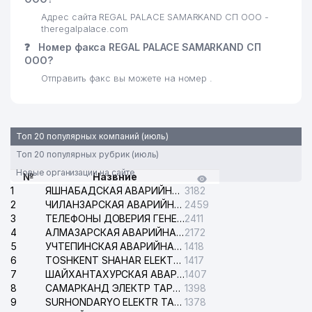
Адрес сайта REGAL PALACE SAMARKAND СП ООО -
theregalpalace.com
❓
Номер факса REGAL PALACE SAMARKAND СП
ООО?
Отправить факс вы можете на номер .
Топ 20 популярных компаний (июль)
Топ 20 популярных рубрик (июль)
Новые организации на сайте
№
Назвние
1
ЯШНАБАДСКАЯ АВАРИЙНАЯ СЛУЖБА ЭЛЕКТРОСЕТИ
3182
2
ЧИЛАНЗАРСКАЯ АВАРИЙНАЯ СЛУЖБА ЭЛЕКТРОСЕТИ
2459
3
ТЕЛЕФОНЫ ДОВЕРИЯ ГЕНЕРАЛЬНОЙ ПРОКУРАТУРЫ РЕСПУБЛИКИ УЗБЕКИСТАН
2411
4
АЛМАЗАРСКАЯ АВАРИЙНАЯ СЛУЖБА ЭЛЕКТРОСЕТИ
2172
5
УЧТЕПИНСКАЯ АВАРИЙНАЯ СЛУЖБА ЭЛЕКТРОСЕТИ
1418
6
TOSHKENT SHAHAR ELEKTR TARMOQLARI KORXONASI АО
1417
7
ШАЙХАНТАХУРСКАЯ АВАРИЙНАЯ СЛУЖБА ЭЛЕКТРОСЕТИ
1407
8
САМАРКАНД ЭЛЕКТР ТАРМОКЛАРИ АО
1398
9
SURHONDARYO ELEKTR TARMOKLARI АО
1378