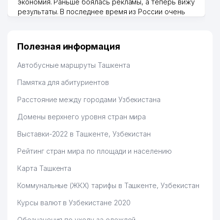
экономия. Раньше боялась рекламы, а теперь вижу
результаты. В последнее время из России очень
много заказывают, а вначале только по
Узбекистану брали, но вяло. Удалось раскрутиться,
дальше развиваюсь потихоньку😊
Полезная информация
Hamida 03.08.2026 12:45:39
Автобусные маршруты Ташкента
Памятка для абитуриентов
Расстояние между городами Узбекистана
Домены верхнего уровня стран мира
Выставки-2022 в Ташкенте, Узбекистан
Рейтинг стран мира по площади и населению
Карта Ташкента
Коммунальные (ЖКХ) тарифы в Ташкенте, Узбекистан
Курсы валют в Узбекистане 2020
Обозначения по уходу за одеждой