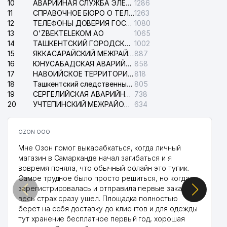
10
АВАРИЙНАЯ СЛУЖБА ЭЛЕКТРОСЕТИ ТАШКЕНТСКОГО РАЙОНА
1286
11
СПРАВОЧНОЕ БЮРО О ТЕЛЕФОНАХ ОРГАНИЗАЦИЙ г. ТАШКЕНТА
1263
12
ТЕЛЕФОНЫ ДОВЕРИЯ ГОСУДАРСТВЕННОГО ЦЕНТРА ТЕСТИРОВАНИЯ
1080
13
O'ZBEKTELEKOM АО
1065
14
ТАШКЕНТСКИЙ ГОРОДСКОЙ СУД ПО ГРАЖДАНСКИМ ДЕЛАМ
1002
15
ЯККАСАРАЙСКИЙ МЕЖРАЙОННЫЙ СУД ПО ГРАЖДАНСКИМ ДЕЛАМ
887
16
ЮНУСАБАДСКАЯ АВАРИЙНАЯ СЛУЖБА ЭЛЕКТРОСЕТИ
858
17
НАВОИЙСКОЕ ТЕРРИТОРИАЛЬНОЕ ПРЕДПРИЯТИЕ ЭЛЕКТРОСЕТИ АО
818
18
Ташкентский следственный изолятор
805
19
СЕРГЕЛИЙСКАЯ АВАРИЙНАЯ СЛУЖБА ЭЛЕКТРОСЕТИ
738
20
УЧТЕПИНСКИЙ МЕЖРАЙОННЫЙ СУД ПО ГРАЖДАНСКИМ ДЕЛАМ
634
OZON ООО
Мне Озон помог выкарабкаться, когда личный
магазин в Самарканде начал загибаться и я
вовремя поняла, что обычный офлайн это тупик.
Самое трудное было просто решиться, но когда
зарегистрировалась и отправила первые заказы,
весь страх сразу ушел. Площадка полностью
берет на себя доставку до клиентов и для одежды
тут хранение бесплатное первый год, хорошая