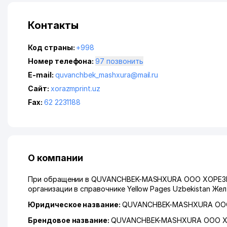
Контакты
Код страны:
+998
Номер телефона:
97 позвонить
E-mail:
quvanchbek_mashxura@mail.ru
Сайт:
xorazmprint.uz
Fax:
62 2231188
О компании
При обращении в QUVANCHBEK-MASHXURA ООО ХОРЕЗМС
организации в справочнике Yellow Pages Uzbekistan Же
Юридическое название:
QUVANCHBEK-MASHXURA ОО
Брендовое название:
QUVANCHBEK-MASHXURA ООО 