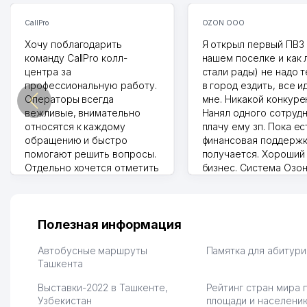
CallPro
OZON ООО
Хочу поблагодарить
Я открыл первый ПВЗ 
команду CallPro колл-
нашем поселке и как
центра за
стали рады) не надо 
профессиональную работу.
в город ездить, все и
Операторы всегда
мне. Никакой конкуре
вежливые, внимательно
Нанял одного сотрудн
относятся к каждому
плачу ему зп. Пока ес
обращению и быстро
финансовая поддержк
помогают решить вопросы.
получается. Хороший
Отдельно хочется отметить
бизнес. Система Озо
грамотную речь,
сама делает отчеты.
ответственность и
Другой конкурент в 
оперативность. Благодаря
поселке вряд ли откр
их работе значительно
потому что видно на 
Полезная информация
улучшилось качество
Озона для Узбекистан
обслуживания клиентов.
тут у нас уже есть ПВ
Автобусные маршруты
Памятка для абитур
Рекомендую этот колл-
Ташкента
Выгодное дело и
центр как надежного
спокойное.
Выставки-2022 в Ташкенте,
Рейтинг стран мира 
партнера для бизнеса.
Марат 27.07.2026 08:00
Узбекистан
площади и населени
Vip Brand 31.07.2026 11:43:39