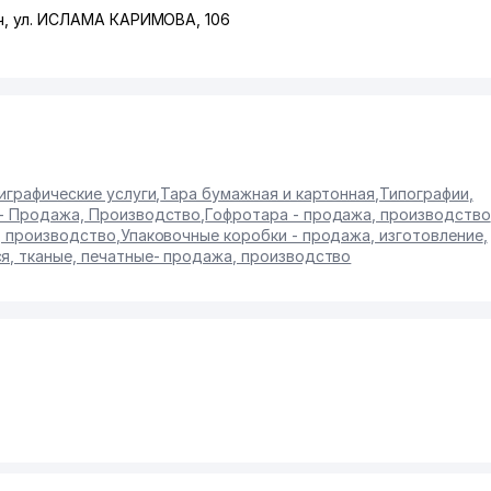
ч
,
ул. ИСЛАМА КАРИМОВА
, 106
играфические услуги
,
Тара бумажная и картонная
,
Типографии
,
 - Продажа, Производство
,
Гофротара - продажа, производство
, производство
,
Упаковочные коробки - продажа, изготовление
,
я, тканые, печатные- продажа, производство