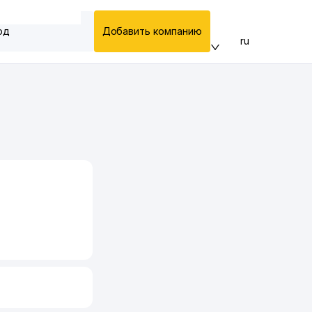
од
Добавить компанию
ru