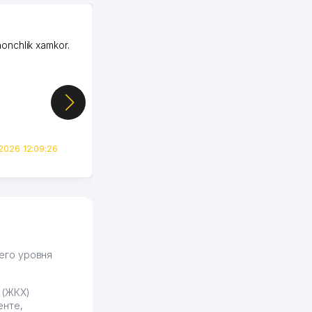
OZON ООО
honchlik xamkor.
Зашел на Озон в
Узбекистане почти
случайно, когда коллега
показал свой кабинет и
цифры, так что я буквально
сразу загорелся этой
идеей. Регистрация заняла
всего вечер, а договор там
2026 12:09:26
вполне понятный и нет этих
всяких замудреных
юридических
формулировок. Первое
время сильно тупил с
продвижением, но в итоге
разобрался. Озон как раз
получает свои 50 кликов на
его уровня
обучение и цена потом
держится ровно около
 (ЖКХ)
ставки. Работать на
енте,
площадке нравится, здесь