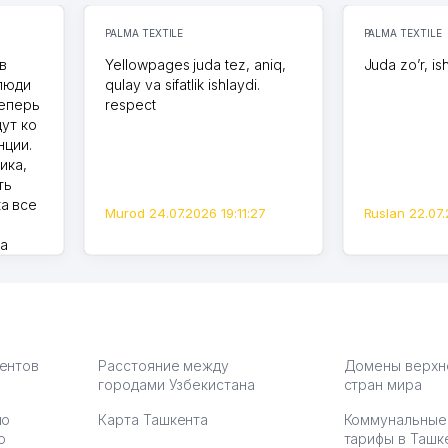
PALMA TEXTILE
PALMA TEXTILE
в
Yellowpages juda tez, aniq,
Juda zo’r, is
 люди
qulay va sifatlik ishlaydi.
теперь
respect
дут ко
нции.
ика,
ть
а все
Murod 24.07.2026 19:11:27
Ruslan 22.07.
на
моем
оется,
карте
а что
З.
иентов
Расстояние между
Домены верхн
городами Узбекистана
стран мира
по
Карта Ташкента
Коммунальные
:37
ю
тарифы в Ташк