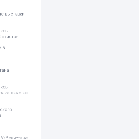
рынок сбыта шире и заказы
идут стабильно.
е выставки
Урад 21.07.2026 08:47:51
ексы
бекистан
н в
тана
ексы
ракалпакстан
ского
а
 Узбекистане