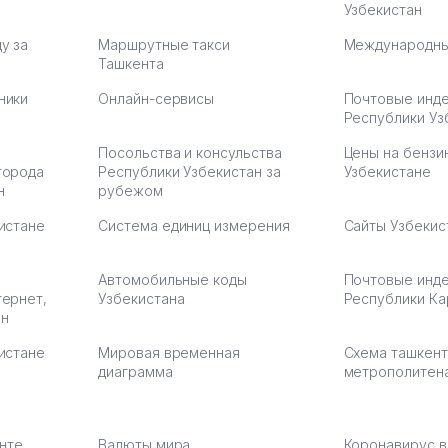
Узбекистан
у за
Маршрутные такси
Международны
Ташкента
ники
Онлайн-сервисы
Почтовые инд
Республики Уз
Посольства и консульства
Цены на бензи
города
Республики Узбекистан за
Узбекистане
н
рубежом
истане
Система единиц измерения
Сайты Узбекис
Автомобильные коды
Почтовые инд
тернет,
Узбекистана
Республики Ка
ан
истане
Мировая временная
Схема ташкент
диаграмма
метрополитен
енте
Валюты мира
Коронавирус в