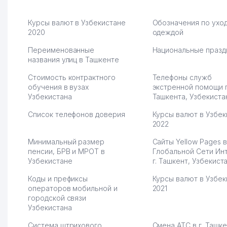
Курсы валют в Узбекистане
Обозначения по уход
2020
одеждой
Переименованные
Национальные празд
названия улиц в Ташкенте
Стоимость контрактного
Телефоны служб
обучения в вузах
экстренной помощи 
Узбекистана
Ташкента, Узбекиста
Список телефонов доверия
Курсы валют в Узбек
2022
Минимальный размер
Сайты Yellow Pages в
пенсии, БРВ и МРОТ в
Глобальной Сети Ин
Узбекистане
г. Ташкент, Узбекист
Коды и префиксы
Курсы валют в Узбек
операторов мобильной и
2021
городской связи
Узбекистана
Система штрихового
Смена АТС в г. Ташк