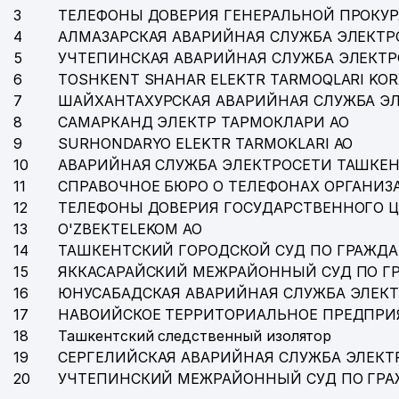
3
ТЕЛЕФОНЫ ДОВЕРИЯ ГЕНЕРАЛЬНОЙ ПРОКУР
4
АЛМАЗАРСКАЯ АВАРИЙНАЯ СЛУЖБА ЭЛЕКТР
5
УЧТЕПИНСКАЯ АВАРИЙНАЯ СЛУЖБА ЭЛЕКТ
6
TOSHKENT SHAHAR ELEKTR TARMOQLARI KOR
7
ШАЙХАНТАХУРСКАЯ АВАРИЙНАЯ СЛУЖБА Э
8
САМАРКАНД ЭЛЕКТР ТАРМОКЛАРИ АО
9
SURHONDARYO ELEKTR TARMOKLARI АО
10
АВАРИЙНАЯ СЛУЖБА ЭЛЕКТРОСЕТИ ТАШКЕН
11
СПРАВОЧНОЕ БЮРО О ТЕЛЕФОНАХ ОРГАНИЗА
12
ТЕЛЕФОНЫ ДОВЕРИЯ ГОСУДАРСТВЕННОГО 
13
O'ZBEKTELEKOM АО
14
ТАШКЕНТСКИЙ ГОРОДСКОЙ СУД ПО ГРАЖД
15
ЯККАСАРАЙСКИЙ МЕЖРАЙОННЫЙ СУД ПО Г
16
ЮНУСАБАДСКАЯ АВАРИЙНАЯ СЛУЖБА ЭЛЕК
17
НАВОИЙСКОЕ ТЕРРИТОРИАЛЬНОЕ ПРЕДПРИ
18
Ташкентский следственный изолятор
19
СЕРГЕЛИЙСКАЯ АВАРИЙНАЯ СЛУЖБА ЭЛЕКТ
20
УЧТЕПИНСКИЙ МЕЖРАЙОННЫЙ СУД ПО ГР