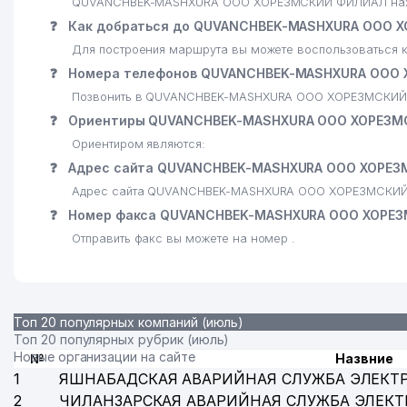
QUVANCHBEK-MASHXURA ООО ХОРЕЗМСКИЙ ФИЛИАЛ находитс
❓
Как добраться до QUVANCHBEK-MASHXURA ООО 
Для построения маршрута вы можете воспользоваться к
❓
Номера телефонов QUVANCHBEK-MASHXURA ООО
Позвонить в QUVANCHBEK-MASHXURA ООО ХОРЕЗМСКИЙ 
❓
Ориентиры QUVANCHBEK-MASHXURA ООО ХОРЕЗ
Ориентиром являются:
❓
Адрес сайта QUVANCHBEK-MASHXURA ООО ХОРЕ
Адрес сайта QUVANCHBEK-MASHXURA ООО ХОРЕЗМСКИЙ Ф
❓
Номер факса QUVANCHBEK-MASHXURA ООО ХОРЕ
Отправить факс вы можете на номер .
Топ 20 популярных компаний (июль)
Топ 20 популярных рубрик (июль)
Новые организации на сайте
№
Назвние
1
ЯШНАБАДСКАЯ АВАРИЙНАЯ СЛУЖБА ЭЛЕКТ
2
ЧИЛАНЗАРСКАЯ АВАРИЙНАЯ СЛУЖБА ЭЛЕКТ