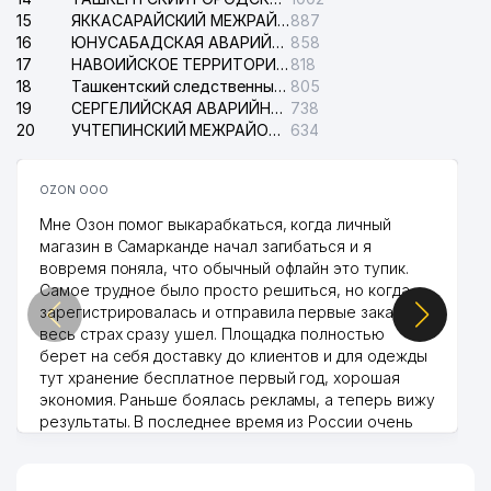
15
ЯККАСАРАЙСКИЙ МЕЖРАЙОННЫЙ СУД ПО ГРАЖДАНСКИМ ДЕЛАМ
887
16
ЮНУСАБАДСКАЯ АВАРИЙНАЯ СЛУЖБА ЭЛЕКТРОСЕТИ
858
17
НАВОИЙСКОЕ ТЕРРИТОРИАЛЬНОЕ ПРЕДПРИЯТИЕ ЭЛЕКТРОСЕТИ АО
818
18
Ташкентский следственный изолятор
805
19
СЕРГЕЛИЙСКАЯ АВАРИЙНАЯ СЛУЖБА ЭЛЕКТРОСЕТИ
738
20
УЧТЕПИНСКИЙ МЕЖРАЙОННЫЙ СУД ПО ГРАЖДАНСКИМ ДЕЛАМ
634
OZON ООО
Мне Озон помог выкарабкаться, когда личный
магазин в Самарканде начал загибаться и я
вовремя поняла, что обычный офлайн это тупик.
Самое трудное было просто решиться, но когда
зарегистрировалась и отправила первые заказы,
весь страх сразу ушел. Площадка полностью
берет на себя доставку до клиентов и для одежды
тут хранение бесплатное первый год, хорошая
экономия. Раньше боялась рекламы, а теперь вижу
результаты. В последнее время из России очень
много заказывают, а вначале только по
Узбекистану брали, но вяло. Удалось раскрутиться,
дальше развиваюсь потихоньку😊