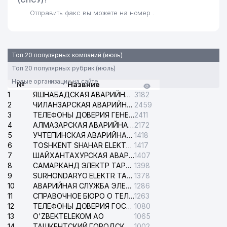
Отправить факс вы можете на номер .
Топ 20 популярных компаний (июль)
Топ 20 популярных рубрик (июль)
Новые организации на сайте
№
Назвние
1
ЯШНАБАДСКАЯ АВАРИЙНАЯ СЛУЖБА ЭЛЕКТРОСЕТИ
3182
2
ЧИЛАНЗАРСКАЯ АВАРИЙНАЯ СЛУЖБА ЭЛЕКТРОСЕТИ
2459
3
ТЕЛЕФОНЫ ДОВЕРИЯ ГЕНЕРАЛЬНОЙ ПРОКУРАТУРЫ РЕСПУБЛИКИ УЗБЕКИСТАН
2411
4
АЛМАЗАРСКАЯ АВАРИЙНАЯ СЛУЖБА ЭЛЕКТРОСЕТИ
2172
5
УЧТЕПИНСКАЯ АВАРИЙНАЯ СЛУЖБА ЭЛЕКТРОСЕТИ
1418
6
TOSHKENT SHAHAR ELEKTR TARMOQLARI KORXONASI АО
1417
7
ШАЙХАНТАХУРСКАЯ АВАРИЙНАЯ СЛУЖБА ЭЛЕКТРОСЕТИ
1407
8
САМАРКАНД ЭЛЕКТР ТАРМОКЛАРИ АО
1398
9
SURHONDARYO ELEKTR TARMOKLARI АО
1378
10
АВАРИЙНАЯ СЛУЖБА ЭЛЕКТРОСЕТИ ТАШКЕНТСКОГО РАЙОНА
1286
11
СПРАВОЧНОЕ БЮРО О ТЕЛЕФОНАХ ОРГАНИЗАЦИЙ г. ТАШКЕНТА
1263
12
ТЕЛЕФОНЫ ДОВЕРИЯ ГОСУДАРСТВЕННОГО ЦЕНТРА ТЕСТИРОВАНИЯ
1080
13
O'ZBEKTELEKOM АО
1065
14
ТАШКЕНТСКИЙ ГОРОДСКОЙ СУД ПО ГРАЖДАНСКИМ ДЕЛАМ
1002