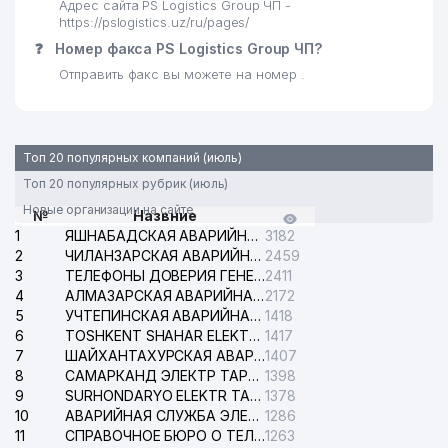
Адрес сайта PS Logistics Group ЧП -
https://pslogistics.uz/ru/pages/
❓
Номер факса PS Logistics Group ЧП?
Отправить факс вы можете на номер .
Топ 20 популярных компаний (июль)
Топ 20 популярных рубрик (июль)
Новые организации на сайте
№
Назвние
1
ЯШНАБАДСКАЯ АВАРИЙНАЯ СЛУЖБА ЭЛЕКТРОСЕТИ
3182
2
ЧИЛАНЗАРСКАЯ АВАРИЙНАЯ СЛУЖБА ЭЛЕКТРОСЕТИ
2459
3
ТЕЛЕФОНЫ ДОВЕРИЯ ГЕНЕРАЛЬНОЙ ПРОКУРАТУРЫ РЕСПУБЛИКИ УЗБЕКИСТАН
2411
4
АЛМАЗАРСКАЯ АВАРИЙНАЯ СЛУЖБА ЭЛЕКТРОСЕТИ
2172
5
УЧТЕПИНСКАЯ АВАРИЙНАЯ СЛУЖБА ЭЛЕКТРОСЕТИ
1418
6
TOSHKENT SHAHAR ELEKTR TARMOQLARI KORXONASI АО
1417
7
ШАЙХАНТАХУРСКАЯ АВАРИЙНАЯ СЛУЖБА ЭЛЕКТРОСЕТИ
1407
8
САМАРКАНД ЭЛЕКТР ТАРМОКЛАРИ АО
1398
9
SURHONDARYO ELEKTR TARMOKLARI АО
1378
10
АВАРИЙНАЯ СЛУЖБА ЭЛЕКТРОСЕТИ ТАШКЕНТСКОГО РАЙОНА
1286
11
СПРАВОЧНОЕ БЮРО О ТЕЛЕФОНАХ ОРГАНИЗАЦИЙ г. ТАШКЕНТА
1263