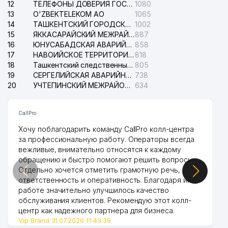
12
ТЕЛЕФОНЫ ДОВЕРИЯ ГОСУДАРСТВЕННОГО ЦЕНТРА ТЕСТИРОВАНИЯ
1080
13
O'ZBEKTELEKOM АО
1065
14
ТАШКЕНТСКИЙ ГОРОДСКОЙ СУД ПО ГРАЖДАНСКИМ ДЕЛАМ
1002
15
ЯККАСАРАЙСКИЙ МЕЖРАЙОННЫЙ СУД ПО ГРАЖДАНСКИМ ДЕЛАМ
887
16
ЮНУСАБАДСКАЯ АВАРИЙНАЯ СЛУЖБА ЭЛЕКТРОСЕТИ
858
17
НАВОИЙСКОЕ ТЕРРИТОРИАЛЬНОЕ ПРЕДПРИЯТИЕ ЭЛЕКТРОСЕТИ АО
818
18
Ташкентский следственный изолятор
805
19
СЕРГЕЛИЙСКАЯ АВАРИЙНАЯ СЛУЖБА ЭЛЕКТРОСЕТИ
738
20
УЧТЕПИНСКИЙ МЕЖРАЙОННЫЙ СУД ПО ГРАЖДАНСКИМ ДЕЛАМ
634
CallPro
Хочу поблагодарить команду CallPro колл-центра
за профессиональную работу. Операторы всегда
вежливые, внимательно относятся к каждому
обращению и быстро помогают решить вопросы.
Отдельно хочется отметить грамотную речь,
ответственность и оперативность. Благодаря их
работе значительно улучшилось качество
обслуживания клиентов. Рекомендую этот колл-
центр как надежного партнера для бизнеса.
Vip Brand 31.07.2026 11:43:39