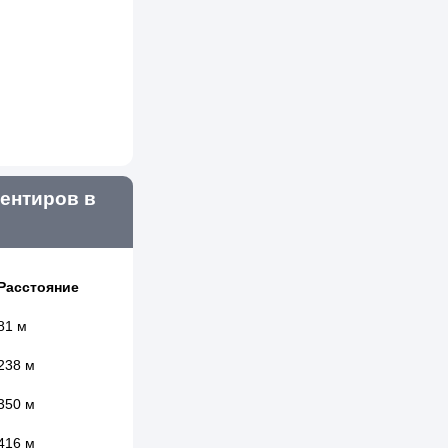
ентиров в
Расстояние
81 м
238 м
350 м
416 м