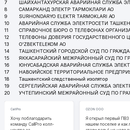
7
ШАЙХАНТАХУРСКАЯ АВАРИЙНАЯ СЛУЖБА Э
8
САМАРКАНД ЭЛЕКТР ТАРМОКЛАРИ АО
9
SURHONDARYO ELEKTR TARMOKLARI АО
10
АВАРИЙНАЯ СЛУЖБА ЭЛЕКТРОСЕТИ ТАШКЕН
11
СПРАВОЧНОЕ БЮРО О ТЕЛЕФОНАХ ОРГАНИЗА
12
ТЕЛЕФОНЫ ДОВЕРИЯ ГОСУДАРСТВЕННОГО 
13
O'ZBEKTELEKOM АО
14
ТАШКЕНТСКИЙ ГОРОДСКОЙ СУД ПО ГРАЖД
15
ЯККАСАРАЙСКИЙ МЕЖРАЙОННЫЙ СУД ПО Г
16
ЮНУСАБАДСКАЯ АВАРИЙНАЯ СЛУЖБА ЭЛЕК
17
НАВОИЙСКОЕ ТЕРРИТОРИАЛЬНОЕ ПРЕДПРИ
18
Ташкентский следственный изолятор
19
СЕРГЕЛИЙСКАЯ АВАРИЙНАЯ СЛУЖБА ЭЛЕКТ
20
УЧТЕПИНСКИЙ МЕЖРАЙОННЫЙ СУД ПО ГР
CallPro
OZON ООО
Хочу поблагодарить
Я открыл первый ПВЗ 
команду CallPro колл-
нашем поселке и как
центра за
стали рады) не надо 