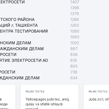
ЛЕКТРОСЕТИ
1407
1398
1378
ТСКОГО РАЙОНА
1286
ЦИЙ г. ТАШКЕНТА
1263
ЦЕНТРА ТЕСТИРОВАНИЯ
1080
1065
АНСКИМ ДЕЛАМ
1002
РАЖДАНСКИМ ДЕЛАМ
887
ТРОСЕТИ
858
ЯТИЕ ЭЛЕКТРОСЕТИ АО
818
805
РОСЕТИ
738
АЖДАНСКИМ ДЕЛАМ
634
PALMA TEXTILE
PALMA TEXTILE
в
Yellowpages juda tez, aniq,
Juda zo’r, is
 люди
qulay va sifatlik ishlaydi.
теперь
respect