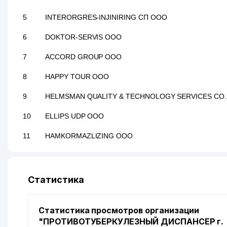
5
INTERORGRES-INJINIRING СП ООО
6
DOKTOR-SERVIS ООО
7
ACCORD GROUP ООО
8
HAPPY TOUR ООО
9
HELMSMAN QUALITY & TECHNOLOGY SERVICES CO.
10
ELLIPS UDP ООО
11
HAMKORMAZLIZING ООО
12
AREA RADIO MEDIA ООО
13
ARS-INFORM ООО
Статистика
14
ОБЩЕОБРАЗОВАТЕЛЬНАЯ СРЕДНЯЯ ШКОЛА №183
Статистика просмотров организации
15
MS-TEX ЧП
"ПРОТИВОТУБЕРКУЛЕЗНЫЙ ДИСПАНСЕР г.