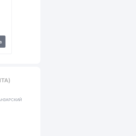
730 м
792 м
881 м
974 м
в
988 м
ТА)
ЛАНЗАРСКИЙ