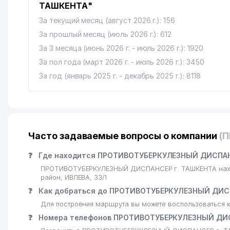
ТАШКЕНТА"
16
ОТДЕЛЕНИЕ СВЯЗИ № 96
За текущий месяц (август 2026 г.): 156
17
MURUVVAT DENTA SERVIS ЧП
За прошлый месяц (июль 2026 г.): 612
18
За 3 месяца (июнь 2026 г. - июль 2026 г.): 1920
AFSONAK-63 ЧП
За пол года (март 2026 г. - июль 2026 г.): 3450
19
РЕСПУБЛИКАНСКАЯ СПЕЦИАЛИЗИРОВАННАЯ ШКОЛ
За год (январь 2025 г. - декабрь 2025 г.): 8118
20
TAKOMA LTD ООО
Часто задаваемые вопросы о компании
(
❓
Где находится ПРОТИВОТУБЕРКУЛЕЗНЫЙ ДИСПАНС
ПРОТИВОТУБЕРКУЛЕЗНЫЙ ДИСПАНСЕР г. ТАШКЕНТА наход
район, ИВЛЕВА, 33/1
❓
Как добраться до ПРОТИВОТУБЕРКУЛЕЗНЫЙ ДИСП
Для построения маршрута вы можете воспользоваться к
❓
Номера телефонов ПРОТИВОТУБЕРКУЛЕЗНЫЙ ДИС