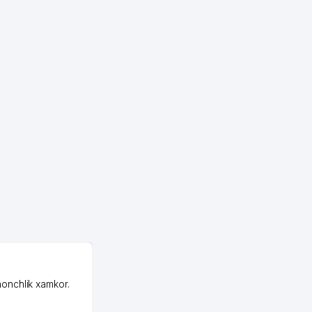
OZON ООО
honchlik xamkor.
Зашел на Озон в
Узбекистане почти
случайно, когда коллега