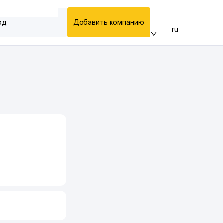
од
Добавить компанию
ru