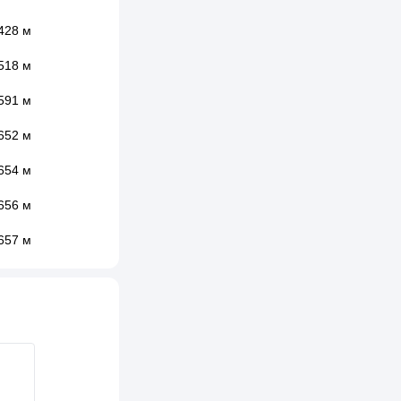
428 м
518 м
591 м
652 м
654 м
656 м
657 м
668 м
699 м
717 м
727 м