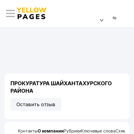
ru
ПРОКУРАТУРА ШАЙХАНТАХУРСКОГО
РАЙОНА
Оставить отзыв
Контакты
О компании
Рубрики
Ключевые слова
Схема п