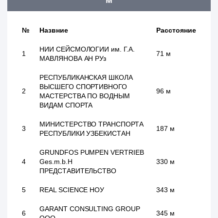
№
Назвние
Расстояние
НИИ СЕЙСМОЛОГИИ им. Г.А.
1
71 м
МАВЛЯНОВА АН РУз
РЕСПУБЛИКАНСКАЯ ШКОЛА
ВЫСШЕГО СПОРТИВНОГО
2
96 м
МАСТЕРСТВА ПО ВОДНЫМ
ВИДАМ СПОРТА
МИНИСТЕРСТВО ТРАНСПОРТА
3
187 м
РЕСПУБЛИКИ УЗБЕКИСТАН
GRUNDFOS PUMPEN VERTRIEB
4
Ges.m.b.H
330 м
ПРЕДСТАВИТЕЛЬСТВО
5
REAL SCIENCE НОУ
343 м
GARANT CONSULTING GROUP
6
345 м