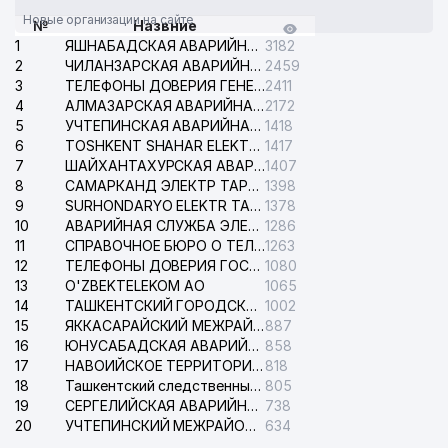
Новые организации на сайте
№
Назвние
ANIZ СЕМЕЙНОЕ
33
793 м
1
ЯШНАБАДСКАЯ АВАРИЙНАЯ СЛУЖБА ЭЛЕКТРОСЕТИ
3182
ПРЕДПРИЯТИЕ
2
ЧИЛАНЗАРСКАЯ АВАРИЙНАЯ СЛУЖБА ЭЛЕКТРОСЕТИ
2459
3
ТЕЛЕФОНЫ ДОВЕРИЯ ГЕНЕРАЛЬНОЙ ПРОКУРАТУРЫ РЕСПУБЛИКИ УЗБЕКИСТАН
2411
34
ASSORT CONSULT ООО
794 м
4
АЛМАЗАРСКАЯ АВАРИЙНАЯ СЛУЖБА ЭЛЕКТРОСЕТИ
2172
5
УЧТЕПИНСКАЯ АВАРИЙНАЯ СЛУЖБА ЭЛЕКТРОСЕТИ
1418
35
CREDO MOTORS ООО
808 м
6
TOSHKENT SHAHAR ELEKTR TARMOQLARI KORXONASI АО
1417
7
ШАЙХАНТАХУРСКАЯ АВАРИЙНАЯ СЛУЖБА ЭЛЕКТРОСЕТИ
1407
36
LIGHT-FLIGHT ООО
820 м
8
САМАРКАНД ЭЛЕКТР ТАРМОКЛАРИ АО
1398
9
SURHONDARYO ELEKTR TARMOKLARI АО
1378
37
LSH GROUP ООО
837 м
10
АВАРИЙНАЯ СЛУЖБА ЭЛЕКТРОСЕТИ ТАШКЕНТСКОГО РАЙОНА
1286
11
СПРАВОЧНОЕ БЮРО О ТЕЛЕФОНАХ ОРГАНИЗАЦИЙ г. ТАШКЕНТА
1263
38
EDEM TRAVEL ООО
850 м
12
ТЕЛЕФОНЫ ДОВЕРИЯ ГОСУДАРСТВЕННОГО ЦЕНТРА ТЕСТИРОВАНИЯ
1080
13
39
O'ZBEKTELEKOM АО
MAZALI TAOMLARI MANBAI ООО
1065
892 м
14
ТАШКЕНТСКИЙ ГОРОДСКОЙ СУД ПО ГРАЖДАНСКИМ ДЕЛАМ
1002
40
KOJTKANPLAST ООО
906 м
15
ЯККАСАРАЙСКИЙ МЕЖРАЙОННЫЙ СУД ПО ГРАЖДАНСКИМ ДЕЛАМ
887
16
ЮНУСАБАДСКАЯ АВАРИЙНАЯ СЛУЖБА ЭЛЕКТРОСЕТИ
858
41
ALFAKOM ЧП
909 м
17
НАВОИЙСКОЕ ТЕРРИТОРИАЛЬНОЕ ПРЕДПРИЯТИЕ ЭЛЕКТРОСЕТИ АО
818
18
Ташкентский следственный изолятор
805
42
DZK-SM ООО
921 м
19
СЕРГЕЛИЙСКАЯ АВАРИЙНАЯ СЛУЖБА ЭЛЕКТРОСЕТИ
738
20
УЧТЕПИНСКИЙ МЕЖРАЙОННЫЙ СУД ПО ГРАЖДАНСКИМ ДЕЛАМ
634
АКАДЕМИЧЕСКИЙ ЛИЦЕЙ ПРИ