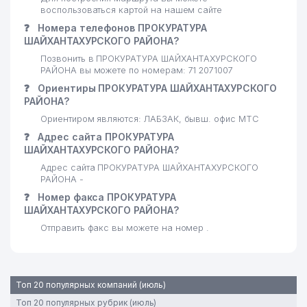
24
663 м
воспользоваться картой на нашем сайте
ТВОРЧЕСКИЙ ДОМ им. ГАФУРА
ГУЛЯМА
❓
Номера телефонов ПРОКУРАТУРА
ШАЙХАНТАХУРСКОГО РАЙОНА?
25
РАХМОН МАХБУБА ООО
665 м
Позвонить в ПРОКУРАТУРА ШАЙХАНТАХУРСКОГО
РАЙОНА вы можете по номерам: 71 2071007
26
ANUR TUR ООО
685 м
❓
Ориентиры ПРОКУРАТУРА ШАЙХАНТАХУРСКОГО
РАЙОНА?
ТАШКЕНТСКИЙ
АРХИТЕКТУРНО-
Ориентиром являются: ЛАБЗАК, бывш. офис МТС
27
688 м
СТРОИТЕЛЬНЫЙ ИНСТИТУТ
❓
Адрес сайта ПРОКУРАТУРА
(ТАСИ)
ШАЙХАНТАХУРСКОГО РАЙОНА?
Адрес сайта ПРОКУРАТУРА ШАЙХАНТАХУРСКОГО
НОТАРИАЛЬНАЯ КОНТОРА №3
28
708 м
РАЙОНА -
ШАЙХАНТАХУРСКОГО РАЙОНА
❓
Номер факса ПРОКУРАТУРА
ASIA ALLIANCE BANK АКБ
ШАЙХАНТАХУРСКОГО РАЙОНА?
29
723 м
ШАЙХАНТАХУРСКИЙ ФИЛИАЛ
Отправить факс вы можете на номер .
30
МУЗЕЙ ОЛИМПИЙСКОЙ СЛАВЫ
732 м
31
ANGLESEY FOOD ООО
765 м
Топ 20 популярных компаний (июль)
32
LAKOS SERVIS ООО
786 м
Топ 20 популярных рубрик (июль)