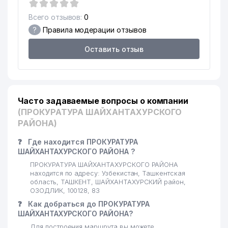
ТЕРРИТОРИАЛЬНОЕ
Всего отзывов:
0
УПРАВЛЕНИЕ ДЕПАРТАМЕНТА
ПО БОРЬБЕ С
?
Правила модерации отзывов
17
569 м
ЭКОНОМИЧЕСКИМИ
ПРЕСТУПЛЕНИЯМИ г.
Оставить отзыв
ТАШКЕНТА
18
MEGA CINEMA ООО
588 м
YUSUPOV NURMUXAMMAD
Часто задаваемые вопросы о компании
19
597 м
SABIROVICH ИндП
(ПРОКУРАТУРА ШАЙХАНТАХУРСКОГО
РАЙОНА)
20
ATLAS BIZNES TUR ООО
630 м
❓
Где находится ПРОКУРАТУРА
21
GAMMA TONER TEHNOLOGY ЧП
638 м
ШАЙХАНТАХУРСКОГО РАЙОНА ?
ПРОКУРАТУРА ШАЙХАНТАХУРСКОГО РАЙОНА
22
DIL OMAD FARM ЧП
644 м
находится по адресу: Узбекистан, Ташкентская
область, ТАШКЕНТ, ШАЙХАНТАХУРСКИЙ район,
ELEKTROTEXBUTLASH-SERVIS
ОЗОДЛИК, 100128, 83
23
652 м
ООО
❓
Как добраться до ПРОКУРАТУРА
ШАЙХАНТАХУРСКОГО РАЙОНА?
ИЗДАТЕЛЬСКО-
ПОЛИГРАФИЧЕСКИЙ
Для построения маршрута вы можете