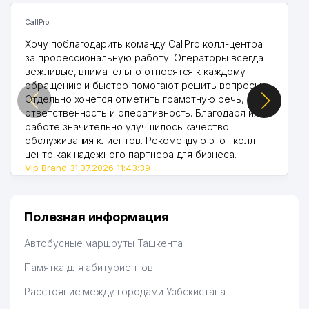
ТАШКЕНТСКОМ
43
ГОСУДАРСТВЕННОМ
929 м
CallPro
ЮРИДИЧЕСКОМ
Хочу поблагодарить команду CallPro колл-центра
УНИВЕРСИТЕТЕ (ТашГЮИ)
за профессиональную работу. Операторы всегда
вежливые, внимательно относятся к каждому
44
OSIYO RESTORANI ООО
940 м
обращению и быстро помогают решить вопросы.
Отдельно хочется отметить грамотную речь,
45
ALL BEST SERVICE ООО
983 м
ответственность и оперативность. Благодаря их
работе значительно улучшилось качество
46
AKTIVE IMKON TRADE ЧП
992 м
обслуживания клиентов. Рекомендую этот колл-
центр как надежного партнера для бизнеса.
47
PRO ART DECOR СП ООО
993 м
Vip Brand 31.07.2026 11:43:39
Полезная информация
Автобусные маршруты Ташкента
Памятка для абитуриентов
Расстояние между городами Узбекистана