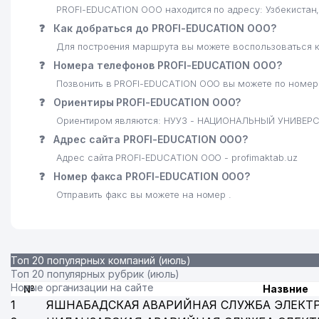
PROFI-EDUCATION ООО находится по адресу: Узбекиста
❓
Как добраться до PROFI-EDUCATION ООО?
Для построения маршрута вы можете воспользоваться к
❓
Номера телефонов PROFI-EDUCATION ООО?
Позвонить в PROFI-EDUCATION ООО вы можете по номерам
❓
Ориентиры PROFI-EDUCATION ООО?
Ориентиром являются: НУУЗ - НАЦИОНАЛЬНЫЙ УНИВЕР
❓
Адрес сайта PROFI-EDUCATION ООО?
Адрес сайта PROFI-EDUCATION ООО - profimaktab.uz
❓
Номер факса PROFI-EDUCATION ООО?
Отправить факс вы можете на номер .
Топ 20 популярных компаний (июль)
Топ 20 популярных рубрик (июль)
Новые организации на сайте
№
Назвние
1
ЯШНАБАДСКАЯ АВАРИЙНАЯ СЛУЖБА ЭЛЕКТ