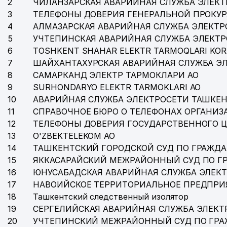
2
ЧИЛАНЗАРСКАЯ АВАРИЙНАЯ СЛУЖБА ЭЛЕКТ
3
ТЕЛЕФОНЫ ДОВЕРИЯ ГЕНЕРАЛЬНОЙ ПРОКУР
4
АЛМАЗАРСКАЯ АВАРИЙНАЯ СЛУЖБА ЭЛЕКТР
5
УЧТЕПИНСКАЯ АВАРИЙНАЯ СЛУЖБА ЭЛЕКТ
6
TOSHKENT SHAHAR ELEKTR TARMOQLARI KOR
7
ШАЙХАНТАХУРСКАЯ АВАРИЙНАЯ СЛУЖБА Э
8
САМАРКАНД ЭЛЕКТР ТАРМОКЛАРИ АО
9
SURHONDARYO ELEKTR TARMOKLARI АО
10
АВАРИЙНАЯ СЛУЖБА ЭЛЕКТРОСЕТИ ТАШКЕН
11
СПРАВОЧНОЕ БЮРО О ТЕЛЕФОНАХ ОРГАНИЗА
12
ТЕЛЕФОНЫ ДОВЕРИЯ ГОСУДАРСТВЕННОГО 
13
O'ZBEKTELEKOM АО
14
ТАШКЕНТСКИЙ ГОРОДСКОЙ СУД ПО ГРАЖД
15
ЯККАСАРАЙСКИЙ МЕЖРАЙОННЫЙ СУД ПО Г
16
ЮНУСАБАДСКАЯ АВАРИЙНАЯ СЛУЖБА ЭЛЕК
17
НАВОИЙСКОЕ ТЕРРИТОРИАЛЬНОЕ ПРЕДПРИ
18
Ташкентский следственный изолятор
19
СЕРГЕЛИЙСКАЯ АВАРИЙНАЯ СЛУЖБА ЭЛЕКТ
20
УЧТЕПИНСКИЙ МЕЖРАЙОННЫЙ СУД ПО ГР