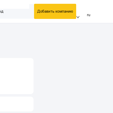
од
Добавить компанию
ru