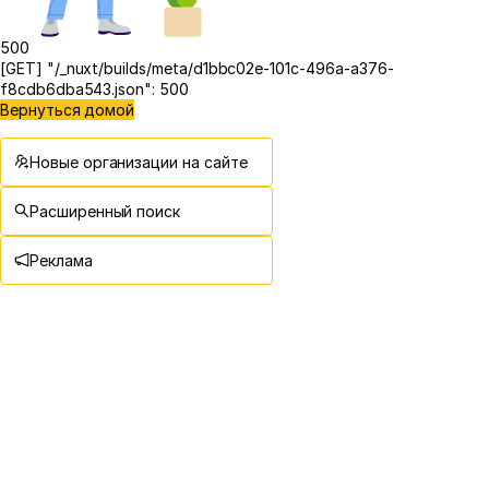
500
[GET] "/_nuxt/builds/meta/d1bbc02e-101c-496a-a376-
f8cdb6dba543.json": 500
Вернуться домой
Новые организации на сайте
Расширенный поиск
Реклама