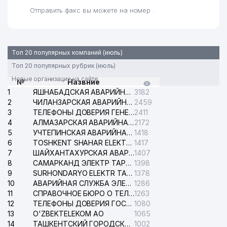
Отправить факс вы можете на номер .
Топ 20 популярных компаний (июль)
Топ 20 популярных рубрик (июль)
Новые организации на сайте
№
Назвние
1
ЯШНАБАДСКАЯ АВАРИЙНАЯ СЛУЖБА ЭЛЕКТРОСЕТИ
3182
2
ЧИЛАНЗАРСКАЯ АВАРИЙНАЯ СЛУЖБА ЭЛЕКТРОСЕТИ
2459
3
ТЕЛЕФОНЫ ДОВЕРИЯ ГЕНЕРАЛЬНОЙ ПРОКУРАТУРЫ РЕСПУБЛИКИ УЗБЕКИСТАН
2411
4
АЛМАЗАРСКАЯ АВАРИЙНАЯ СЛУЖБА ЭЛЕКТРОСЕТИ
2172
5
УЧТЕПИНСКАЯ АВАРИЙНАЯ СЛУЖБА ЭЛЕКТРОСЕТИ
1418
6
TOSHKENT SHAHAR ELEKTR TARMOQLARI KORXONASI АО
1417
7
ШАЙХАНТАХУРСКАЯ АВАРИЙНАЯ СЛУЖБА ЭЛЕКТРОСЕТИ
1407
8
САМАРКАНД ЭЛЕКТР ТАРМОКЛАРИ АО
1398
9
SURHONDARYO ELEKTR TARMOKLARI АО
1378
10
АВАРИЙНАЯ СЛУЖБА ЭЛЕКТРОСЕТИ ТАШКЕНТСКОГО РАЙОНА
1286
11
СПРАВОЧНОЕ БЮРО О ТЕЛЕФОНАХ ОРГАНИЗАЦИЙ г. ТАШКЕНТА
1263
12
ТЕЛЕФОНЫ ДОВЕРИЯ ГОСУДАРСТВЕННОГО ЦЕНТРА ТЕСТИРОВАНИЯ
1080
13
O'ZBEKTELEKOM АО
1065
14
ТАШКЕНТСКИЙ ГОРОДСКОЙ СУД ПО ГРАЖДАНСКИМ ДЕЛАМ
1002