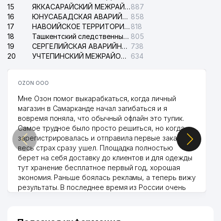
15
ЯККАСАРАЙСКИЙ МЕЖРАЙОННЫЙ СУД ПО ГРАЖДАНСКИМ ДЕЛАМ
887
16
ЮНУСАБАДСКАЯ АВАРИЙНАЯ СЛУЖБА ЭЛЕКТРОСЕТИ
858
17
НАВОИЙСКОЕ ТЕРРИТОРИАЛЬНОЕ ПРЕДПРИЯТИЕ ЭЛЕКТРОСЕТИ АО
818
18
Ташкентский следственный изолятор
805
19
СЕРГЕЛИЙСКАЯ АВАРИЙНАЯ СЛУЖБА ЭЛЕКТРОСЕТИ
738
20
УЧТЕПИНСКИЙ МЕЖРАЙОННЫЙ СУД ПО ГРАЖДАНСКИМ ДЕЛАМ
634
OZON ООО
Мне Озон помог выкарабкаться, когда личный
магазин в Самарканде начал загибаться и я
вовремя поняла, что обычный офлайн это тупик.
Самое трудное было просто решиться, но когда
зарегистрировалась и отправила первые заказы,
весь страх сразу ушел. Площадка полностью
берет на себя доставку до клиентов и для одежды
тут хранение бесплатное первый год, хорошая
экономия. Раньше боялась рекламы, а теперь вижу
результаты. В последнее время из России очень
много заказывают, а вначале только по
Узбекистану брали, но вяло. Удалось раскрутиться,
дальше развиваюсь потихоньку😊