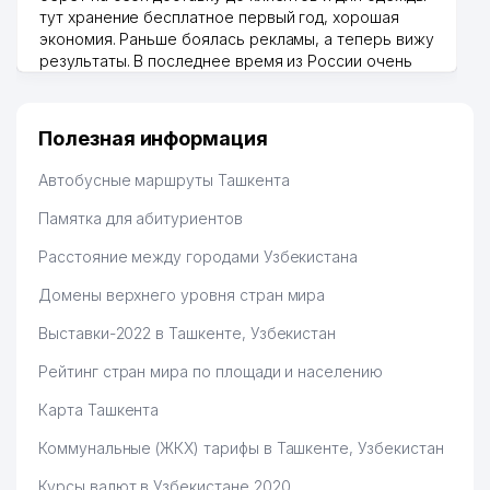
тут хранение бесплатное первый год, хорошая
экономия. Раньше боялась рекламы, а теперь вижу
результаты. В последнее время из России очень
много заказывают, а вначале только по
Узбекистану брали, но вяло. Удалось раскрутиться,
дальше развиваюсь потихоньку😊
Полезная информация
Hamida 03.08.2026 12:45:39
Автобусные маршруты Ташкента
Памятка для абитуриентов
Расстояние между городами Узбекистана
Домены верхнего уровня стран мира
Выставки-2022 в Ташкенте, Узбекистан
Рейтинг стран мира по площади и населению
Карта Ташкента
Коммунальные (ЖКХ) тарифы в Ташкенте, Узбекистан
Курсы валют в Узбекистане 2020