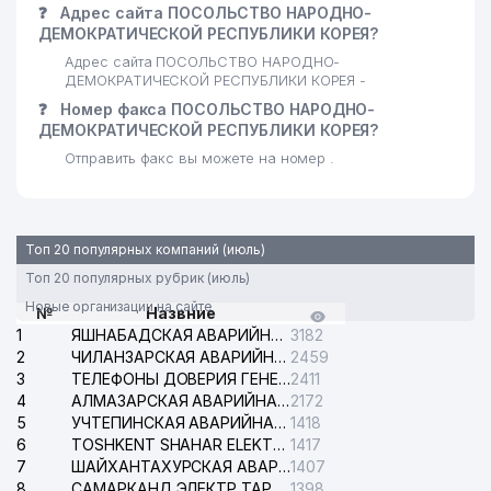
❓
Адрес сайта ПОСОЛЬСТВО НАРОДНО-
ДЕМОКРАТИЧЕСКОЙ РЕСПУБЛИКИ КОРЕЯ?
Адрес сайта ПОСОЛЬСТВО НАРОДНО-
ДЕМОКРАТИЧЕСКОЙ РЕСПУБЛИКИ КОРЕЯ -
❓
Номер факса ПОСОЛЬСТВО НАРОДНО-
ДЕМОКРАТИЧЕСКОЙ РЕСПУБЛИКИ КОРЕЯ?
Отправить факс вы можете на номер .
Топ 20 популярных компаний (июль)
Топ 20 популярных рубрик (июль)
Новые организации на сайте
№
Назвние
1
ЯШНАБАДСКАЯ АВАРИЙНАЯ СЛУЖБА ЭЛЕКТРОСЕТИ
3182
2
ЧИЛАНЗАРСКАЯ АВАРИЙНАЯ СЛУЖБА ЭЛЕКТРОСЕТИ
2459
3
ТЕЛЕФОНЫ ДОВЕРИЯ ГЕНЕРАЛЬНОЙ ПРОКУРАТУРЫ РЕСПУБЛИКИ УЗБЕКИСТАН
2411
4
АЛМАЗАРСКАЯ АВАРИЙНАЯ СЛУЖБА ЭЛЕКТРОСЕТИ
2172
5
УЧТЕПИНСКАЯ АВАРИЙНАЯ СЛУЖБА ЭЛЕКТРОСЕТИ
1418
6
TOSHKENT SHAHAR ELEKTR TARMOQLARI KORXONASI АО
1417
7
ШАЙХАНТАХУРСКАЯ АВАРИЙНАЯ СЛУЖБА ЭЛЕКТРОСЕТИ
1407
8
САМАРКАНД ЭЛЕКТР ТАРМОКЛАРИ АО
1398