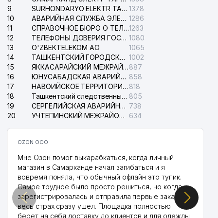
9
SURHONDARYO ELEKTR TARMOKLARI АО
1378
10
АВАРИЙНАЯ СЛУЖБА ЭЛЕКТРОСЕТИ ТАШКЕНТСКОГО РАЙОНА
1286
11
СПРАВОЧНОЕ БЮРО О ТЕЛЕФОНАХ ОРГАНИЗАЦИЙ г. ТАШКЕНТА
1263
12
ТЕЛЕФОНЫ ДОВЕРИЯ ГОСУДАРСТВЕННОГО ЦЕНТРА ТЕСТИРОВАНИЯ
1080
13
O'ZBEKTELEKOM АО
1065
14
ТАШКЕНТСКИЙ ГОРОДСКОЙ СУД ПО ГРАЖДАНСКИМ ДЕЛАМ
1002
15
ЯККАСАРАЙСКИЙ МЕЖРАЙОННЫЙ СУД ПО ГРАЖДАНСКИМ ДЕЛАМ
887
16
ЮНУСАБАДСКАЯ АВАРИЙНАЯ СЛУЖБА ЭЛЕКТРОСЕТИ
858
17
НАВОИЙСКОЕ ТЕРРИТОРИАЛЬНОЕ ПРЕДПРИЯТИЕ ЭЛЕКТРОСЕТИ АО
818
18
Ташкентский следственный изолятор
805
19
СЕРГЕЛИЙСКАЯ АВАРИЙНАЯ СЛУЖБА ЭЛЕКТРОСЕТИ
738
20
УЧТЕПИНСКИЙ МЕЖРАЙОННЫЙ СУД ПО ГРАЖДАНСКИМ ДЕЛАМ
634
OZON ООО
Мне Озон помог выкарабкаться, когда личный
магазин в Самарканде начал загибаться и я
вовремя поняла, что обычный офлайн это тупик.
Самое трудное было просто решиться, но когда
зарегистрировалась и отправила первые заказы,
весь страх сразу ушел. Площадка полностью
берет на себя доставку до клиентов и для одежды